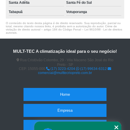
Santa Adélia
Santa Fé do Sul
Tabapuã
Votuporanga
O conteúdo do texto desta página é de direito reservado. Sua reprodução, parcial ou
total, mesmo citando nossos links, é proibida sem a autorização do autor. Crime de
violação de direito autoral – artigo 184 do Código Penal –
Lei 9610/98 - Lei de direitos
autorais
.
MULT-TEC A climatização ideal para o seu negócio!
Rua Cristóvão Colombo, 29 - Vila Maceno São José do Rio
Preto - SP
CEP: 15055-000
(17) 3223-4204
(17) 99634-6312
comercial@multtecriopreto.com.br
Home
Empresa
Missão