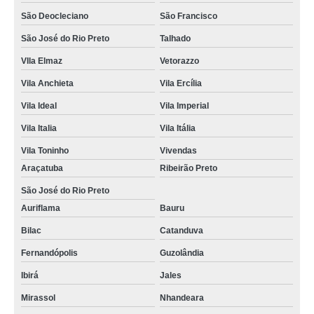
São Deocleciano
São Francisco
São José do Rio Preto
Talhado
VIla Elmaz
Vetorazzo
Vila Anchieta
Vila Ercília
Vila Ideal
Vila Imperial
Vila Italia
Vila Itália
Vila Toninho
Vivendas
Araçatuba
Ribeirão Preto
São José do Rio Preto
Auriflama
Bauru
Bilac
Catanduva
Fernandópolis
Guzolândia
Ibirá
Jales
Mirassol
Nhandeara