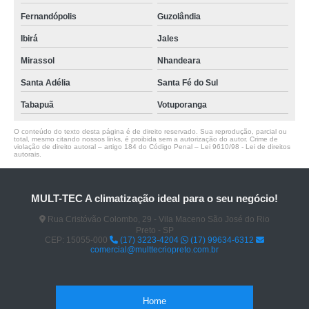
Fernandópolis
Guzolândia
Ibirá
Jales
Mirassol
Nhandeara
Santa Adélia
Santa Fé do Sul
Tabapuã
Votuporanga
O conteúdo do texto desta página é de direito reservado. Sua reprodução, parcial ou
total, mesmo citando nossos links, é proibida sem a autorização do autor. Crime de
violação de direito autoral – artigo 184 do Código Penal –
Lei 9610/98 - Lei de direitos
autorais
.
MULT-TEC A climatização ideal para o seu negócio!
Rua Cristóvão Colombo, 29 - Vila Maceno São José do Rio
Preto - SP
CEP: 15055-000
(17) 3223-4204
(17) 99634-6312
comercial@multtecriopreto.com.br
Home