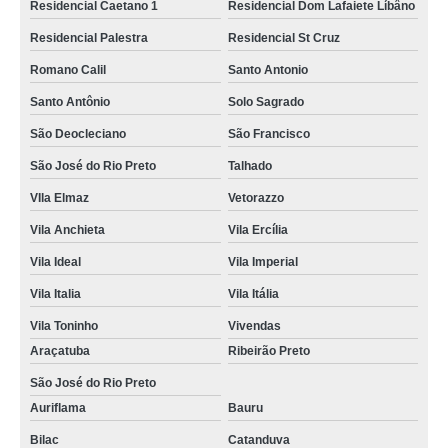
Residencial Caetano 1
Residencial Dom Lafaiete Líbâno
Residencial Palestra
Residencial St Cruz
Romano Calil
Santo Antonio
Santo Antônio
Solo Sagrado
São Deocleciano
São Francisco
São José do Rio Preto
Talhado
VIla Elmaz
Vetorazzo
Vila Anchieta
Vila Ercília
Vila Ideal
Vila Imperial
Vila Italia
Vila Itália
Vila Toninho
Vivendas
Araçatuba
Ribeirão Preto
São José do Rio Preto
Auriflama
Bauru
Bilac
Catanduva