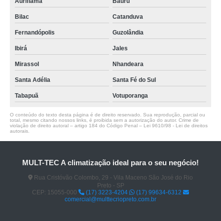
Auriflama
Bauru
Bilac
Catanduva
Fernandópolis
Guzolândia
Ibirá
Jales
Mirassol
Nhandeara
Santa Adélia
Santa Fé do Sul
Tabapuã
Votuporanga
O conteúdo do texto desta página é de direito reservado. Sua reprodução, parcial ou
total, mesmo citando nossos links, é proibida sem a autorização do autor. Crime de
violação de direito autoral – artigo 184 do Código Penal –
Lei 9610/98 - Lei de direitos
autorais
.
MULT-TEC A climatização ideal para o seu negócio!
Rua Cristóvão Colombo, 29 - Vila Maceno São José do Rio
Preto - SP
CEP: 15055-000
(17) 3223-4204
(17) 99634-6312
comercial@multtecriopreto.com.br