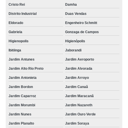
Cristo Rei
Damha
Distrito Industrial
Duas Vendas
Eldorado
Engenheiro Schmitt
Gabriela
Gonzaga de Campos
Higienopolis
Higienópolis
Ibitiinga
Jaborandi
Jardim Antunes
Jardim Aeroporto
Jardim Alto Rio Preto
Jardim Alvorada
Jardim Antonieta
Jardim Arroyo
Jardim Bordon
Jardim Canaã
Jardim Caparroz
Jardim Maracanã
Jardim Morumbi
Jardim Nazareth
Jardim Nunes
Jardim Ouro Verde
Jardim Planalto
Jardim Soraya