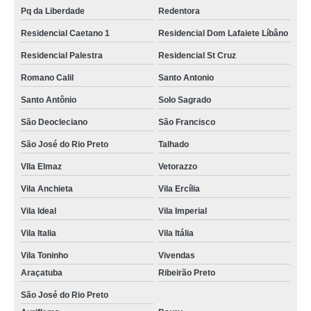
Pq da Liberdade
Redentora
Residencial Caetano 1
Residencial Dom Lafaiete Líbâno
Residencial Palestra
Residencial St Cruz
Romano Calil
Santo Antonio
Santo Antônio
Solo Sagrado
São Deocleciano
São Francisco
São José do Rio Preto
Talhado
VIla Elmaz
Vetorazzo
Vila Anchieta
Vila Ercília
Vila Ideal
Vila Imperial
Vila Italia
Vila Itália
Vila Toninho
Vivendas
Araçatuba
Ribeirão Preto
São José do Rio Preto