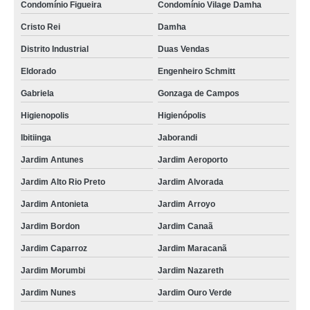
Condomínio Figueira
Condomínio Vilage Damha
Cristo Rei
Damha
Distrito Industrial
Duas Vendas
Eldorado
Engenheiro Schmitt
Gabriela
Gonzaga de Campos
Higienopolis
Higienópolis
Ibitiinga
Jaborandi
Jardim Antunes
Jardim Aeroporto
Jardim Alto Rio Preto
Jardim Alvorada
Jardim Antonieta
Jardim Arroyo
Jardim Bordon
Jardim Canaã
Jardim Caparroz
Jardim Maracanã
Jardim Morumbi
Jardim Nazareth
Jardim Nunes
Jardim Ouro Verde