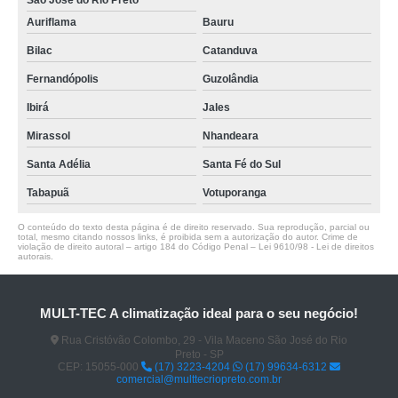
São José do Rio Preto
Auriflama
Bauru
Bilac
Catanduva
Fernandópolis
Guzolândia
Ibirá
Jales
Mirassol
Nhandeara
Santa Adélia
Santa Fé do Sul
Tabapuã
Votuporanga
O conteúdo do texto desta página é de direito reservado. Sua reprodução, parcial ou
total, mesmo citando nossos links, é proibida sem a autorização do autor. Crime de
violação de direito autoral – artigo 184 do Código Penal –
Lei 9610/98 - Lei de direitos
autorais
.
MULT-TEC A climatização ideal para o seu negócio!
Rua Cristóvão Colombo, 29 - Vila Maceno São José do Rio
Preto - SP
CEP: 15055-000
(17) 3223-4204
(17) 99634-6312
comercial@multtecriopreto.com.br