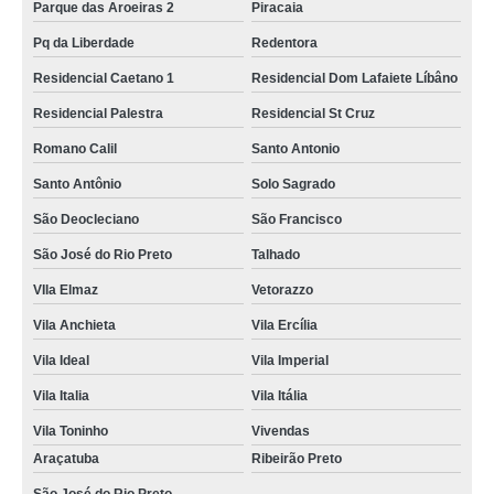
Parque das Aroeiras 2
Piracaia
Pq da Liberdade
Redentora
Residencial Caetano 1
Residencial Dom Lafaiete Líbâno
Residencial Palestra
Residencial St Cruz
Romano Calil
Santo Antonio
Santo Antônio
Solo Sagrado
São Deocleciano
São Francisco
São José do Rio Preto
Talhado
VIla Elmaz
Vetorazzo
Vila Anchieta
Vila Ercília
Vila Ideal
Vila Imperial
Vila Italia
Vila Itália
Vila Toninho
Vivendas
Araçatuba
Ribeirão Preto