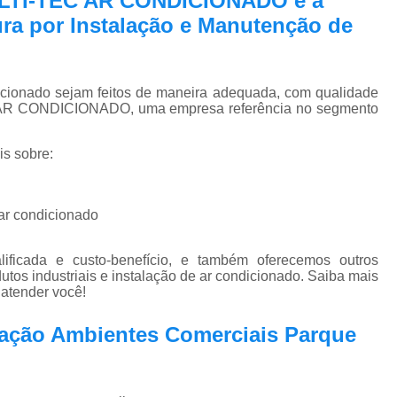
ULTI-TEC AR CONDICIONADO é a
Pmoc Plano de Manutenção Opera
ra por Instalação e Manutenção de
Retrofit de Sistema de Ar Condic
Sistema Ar Condicionado São José do Rio P
icionado sejam feitos de maneira adequada, com qualidade
Sistema de Ar Condicionado
EC AR CONDICIONADO, uma empresa referência no segmento
Sistema de Ar Condicionado Retrof
is sobre:
Sistema de Dutos de Ar Condicionado
Sistema Vrf Ar Condicionado
 ar condicionado
Sistema Central de Climatiza
Sistema de Climatização Automatizad
ficada e custo-benefício, e também oferecemos outros
tos industriais e instalação de ar condicionado. Saiba mais
Sistema de Climatização de Laboratór
atender você!
Sistema de Climatização Hospitalar
zação Ambientes Comerciais Parque
Sistema de Climatização São José do Rio P
Sistema de Climatização Vrf