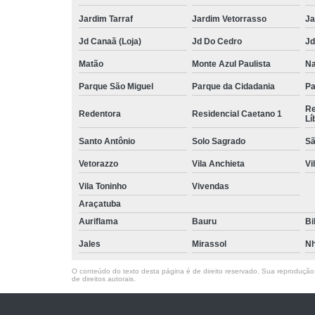
Jardim Tarraf
Jardim Vetorrasso
Ja
Jd Canaã (Loja)
Jd Do Cedro
Jd
Matão
Monte Azul Paulista
Na
Parque São Miguel
Parque da Cidadania
Pa
Re
Redentora
Residencial Caetano 1
Lí
Santo Antônio
Solo Sagrado
Sã
Vetorazzo
Vila Anchieta
Vi
Vila Toninho
Vivendas
Araçatuba
Auriflama
Bauru
Bi
Jales
Mirassol
Nh
O conteúdo do texto desta página é de direito reservado. Sua reprodução, 
de direitos autorais
.