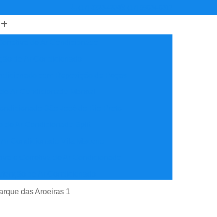
(17) 3223-4204
(17) 99634-6312
orretiva de Ar Condicionado
ção de Ar Condicionado
ondicionado com Reposição de Peças
 de Ar Condicionado Mensal
ondicionado São José do Rio Preto
 de Ar Condicionado Split
 Ar Condicionado Vila Maceno
iva e Corretiva de Ar Condicionado
utenção de Ar Condicionado
reventiva Ar Condicionado
arque das Aroeiras 1
nção de Ar Condicionado