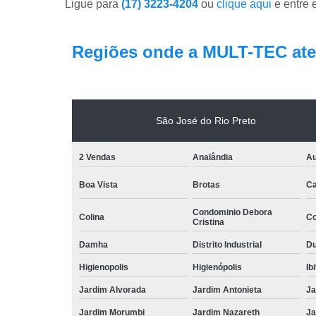
Ligue para
(17) 3223-4204
ou
clique aqui
e entre 
Regiões onde a MULT-TEC ate
São José do Rio Preto
2 Vendas
Analândia
Au
Boa Vista
Brotas
Ca
Condominio Debora
Colina
Co
Cristina
Damha
Distrito Industrial
Du
Higienopolis
Higienópolis
Ib
Jardim Alvorada
Jardim Antonieta
Ja
Jardim Morumbi
Jardim Nazareth
Ja