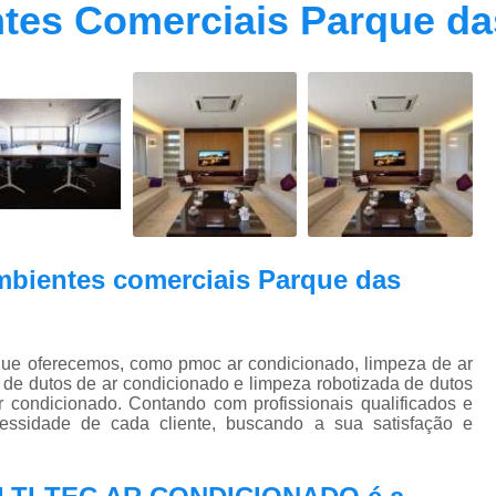
tes Comerciais Parque da
Contrato Prestação de Serviços Manute
Limpeza de Dutos Ar Condicionado C
Limpeza de Dutos
Limpeza de Dutos de Ar Cond
Limpeza de Dutos de Ar Condicionado Vi
Limpeza de Dutos e Coifas
Limpeza de Dut
Limpeza Dutos Ar Condicionado
Limpe
mbientes comerciais Parque das
Plano de Manutenção de Ar Condicionado
Plano de Manutenção Operação
Plano Manutenção Ar Condic
que oferecemos, como pmoc ar condicionado, limpeza de ar
de dutos de ar condicionado e limpeza robotizada de dutos
Pmoc Ar Condicionado Central
Pmoc
condicionado. Contando com profissionais qualificados e
essidade de cada cliente, buscando a sua satisfação e
Pmoc Ar Condicionado Vila Ma
Pmoc para Ar Condicionado
Pmoc P