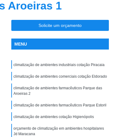
s Aroeiras 1
nção Ar Condicionado
Limpeza de Dutos
entral
Limpeza de Dutos com Robô
 de Ar Condicionado
Solicite um orçamento
icionado São José do Rio Preto
MENU
la Maceno
Limpeza de Dutos de Exaustão
os Industriais
Limpeza de Dutos Robotizada
climatização de ambientes industriais cotação Piracaia
za Robotizada de Dutos de Ar Condicionado
Plano de Manutenção Operação e Controle
climatização de ambientes comerciais cotação Eldorado
 e Controle para Ar Condicionado
climatização de ambientes farmacêuticos Parque das
Aroeiras 2
ionado
Pmoc Ar Condicionado
climatização de ambientes farmacêuticos Parque Estoril
 Ar Condicionado São José do Rio Preto
climatização de ambientes cotação Higienópolis
ceno
Pmoc de Ar Condicionado
lano de Manutenção Operação e Controle
orçamento de climatização em ambientes hospitalares
Jd Maracana