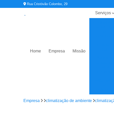
Rua Cristóvão Colombo, 29
Serviços
Contratos 
manutençã
ar
condiciona
Limpeza d
duto
Home
Empresa
Missão
Planos de
manutençã
operação 
controle
Sistemas d
ar
condiciona
Sistemas d
Empresa
climatização de ambiente
climatizaç
climatizaç