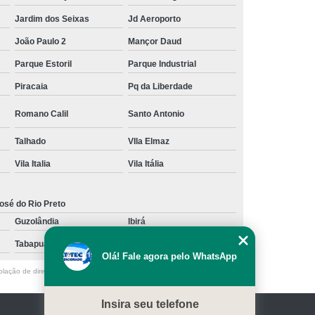
Jardim dos Seixas
Jd Aeroporto
João Paulo 2
Mançor Daud
Parque Estoril
Parque Industrial
Piracaia
Pq da Liberdade
Romano Calil
Santo Antonio
Talhado
VIla Elmaz
Vila Italia
Vila Itália
osé do Rio Preto
Guzolândia
Ibirá
Tabapuã
Votuporanga
Olá! Fale agora pelo WhatsApp
olação de direito autoral – artigo 184 do Código Penal –
Lei 9610/98 - Lei
Insira seu telefone