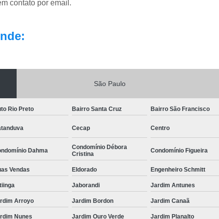
em contato por email.
nde:
São Paulo
to Rio Preto
Bairro Santa Cruz
Bairro São Francisco
tanduva
Cecap
Centro
Condomínio Débora
ndomínio Dahma
Condomínio Figueira
Cristina
as Vendas
Eldorado
Engenheiro Schmitt
itiinga
Jaborandi
Jardim Antunes
rdim Arroyo
Jardim Bordon
Jardim Canaã
rdim Nunes
Jardim Ouro Verde
Jardim Planalto