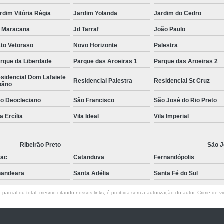
rdim Vitória Régia
Jardim Yolanda
Jardim do Cedro
 Maracana
Jd Tarraf
João Paulo
to Vetoraso
Novo Horizonte
Palestra
rque da Liberdade
Parque das Aroeiras 1
Parque das Aroeiras 2
sidencial Dom Lafaiete
Residencial Palestra
Residencial St Cruz
bâno
o Deocleciano
São Francisco
São José do Rio Preto
la Ercília
Vila Ideal
Vila Imperial
Ribeirão Preto
São J
lac
Catanduva
Fernandópolis
andeara
Santa Adélia
Santa Fé do Sul
parcial ou total, mesmo citando nossos links, é proibida sem a autorização do autor. Crime de vi