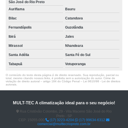
São José do Rio Preto
Auriflama
Bauru
Bilac
Catanduva
Fernandópolis
Guzolândia
Ibirá
Jales
Mirassol
Nhandeara
Santa Adélia
Santa Fé do Sul
Tabapuã
Votuporanga
O conteúdo do texto desta página é de direito reservado. Sua reprodução, parcial ou
total, mesmo citando nossos links, é proibida sem a autorização do autor. Crime de
violação de direito autoral – artigo 184 do Código Penal –
Lei 9610/98 - Lei de direitos
autorais
.
MULT-TEC A climatização ideal para o seu negócio!
Rua Cristóvão Colombo, 29 - Vila Maceno São José do Rio
Preto - SP
CEP: 15055-000
(17) 3223-4204
(17) 99634-6312
comercial@multtecriopreto.com.br