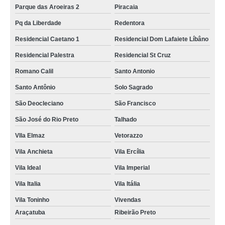
Parque das Aroeiras 2
Piracaia
Pq da Liberdade
Redentora
Residencial Caetano 1
Residencial Dom Lafaiete Líbâno
Residencial Palestra
Residencial St Cruz
Romano Calil
Santo Antonio
Santo Antônio
Solo Sagrado
São Deocleciano
São Francisco
São José do Rio Preto
Talhado
VIla Elmaz
Vetorazzo
Vila Anchieta
Vila Ercília
Vila Ideal
Vila Imperial
Vila Italia
Vila Itália
Vila Toninho
Vivendas
Araçatuba
Ribeirão Preto