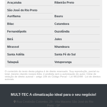
Araçatuba
Ribeirão Preto
São José do Rio Preto
Auriflama
Bauru
Bilac
Catanduva
Fernandópolis
Guzolândia
Ibirá
Jales
Mirassol
Nhandeara
Santa Adélia
Santa Fé do Sul
Tabapuã
Votuporanga
O conteúdo do texto desta página é de direito reservado. Sua reprodução, parcial ou
total, mesmo citando nossos links, é proibida sem a autorização do autor. Crime de
violação de direito autoral – artigo 184 do Código Penal –
Lei 9610/98 - Lei de direitos
autorais
.
MULT-TEC A climatização ideal para o seu negócio!
Rua Cristóvão Colombo, 29 - Vila Maceno São José do Rio
Preto - SP