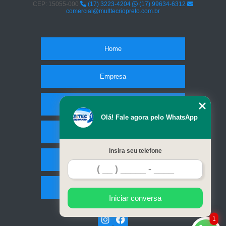
CEP: 15055-000
(17) 3223-4204
(17) 99634-6312
comercial@multtecriopreto.com.br
Home
Empresa
Missão
Olá! Fale agora pelo WhatsApp
Serviços
Insira seu telefone
Contato
Mapa do site
Iniciar conversa
1