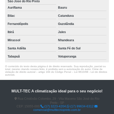
São José do Rio Preto
Auriflama
Bauru
Bilac
Catanduva
Fernandópolis
Guzolândia
Ibirá
Jales
Mirassol
Nhandeara
Santa Adélia
Santa Fé do Sul
Tabapuã
Votuporanga
O conteúdo do texto desta página é de direito reservado. Sua reprodução, parcial ou
total, mesmo citando nossos links, é proibida sem a autorização do autor. Crime de
violação de direito autoral – artigo 184 do Código Penal –
Lei 9610/98 - Lei de direitos
autorais
.
MULT-TEC A climatização ideal para o seu negócio!
Rua Cristóvão Colombo, 29 - Vila Maceno São José do Rio
Preto - SP
CEP: 15055-000
(17) 3223-4204
(17) 99634-6312
comercial@multtecriopreto.com.br