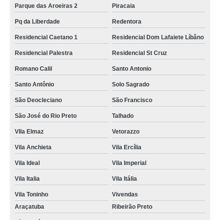
Parque das Aroeiras 2
Piracaia
Pq da Liberdade
Redentora
Residencial Caetano 1
Residencial Dom Lafaiete Líbâno
Residencial Palestra
Residencial St Cruz
Romano Calil
Santo Antonio
Santo Antônio
Solo Sagrado
São Deocleciano
São Francisco
São José do Rio Preto
Talhado
VIla Elmaz
Vetorazzo
Vila Anchieta
Vila Ercília
Vila Ideal
Vila Imperial
Vila Italia
Vila Itália
Vila Toninho
Vivendas
Araçatuba
Ribeirão Preto