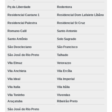
Pq da Liberdade
Redentora
Residencial Caetano 1
Residencial Dom Lafaiete Líbâno
Residencial Palestra
Residencial St Cruz
Romano Calil
Santo Antonio
Santo Antônio
Solo Sagrado
São Deocleciano
São Francisco
São José do Rio Preto
Talhado
VIla Elmaz
Vetorazzo
Vila Anchieta
Vila Ercília
Vila Ideal
Vila Imperial
Vila Italia
Vila Itália
Vila Toninho
Vivendas
Araçatuba
Ribeirão Preto
São José do Rio Preto