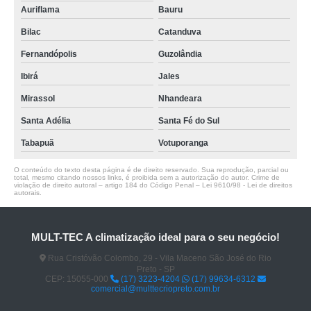
Auriflama
Bauru
Bilac
Catanduva
Fernandópolis
Guzolândia
Ibirá
Jales
Mirassol
Nhandeara
Santa Adélia
Santa Fé do Sul
Tabapuã
Votuporanga
O conteúdo do texto desta página é de direito reservado. Sua reprodução, parcial ou
total, mesmo citando nossos links, é proibida sem a autorização do autor. Crime de
violação de direito autoral – artigo 184 do Código Penal –
Lei 9610/98 - Lei de direitos
autorais
.
MULT-TEC A climatização ideal para o seu negócio!
Rua Cristóvão Colombo, 29 - Vila Maceno São José do Rio
Preto - SP
CEP: 15055-000
(17) 3223-4204
(17) 99634-6312
comercial@multtecriopreto.com.br