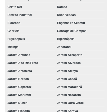
Cristo Rei
Damha
Distrito Industrial
Duas Vendas
Eldorado
Engenheiro Schmitt
Gabriela
Gonzaga de Campos
Higienopolis
Higienópolis
Ibitiinga
Jaborandi
Jardim Antunes
Jardim Aeroporto
Jardim Alto Rio Preto
Jardim Alvorada
Jardim Antonieta
Jardim Arroyo
Jardim Bordon
Jardim Canaã
Jardim Caparroz
Jardim Maracanã
Jardim Morumbi
Jardim Nazareth
Jardim Nunes
Jardim Ouro Verde
Jardim Planalto
Jardim Soraya