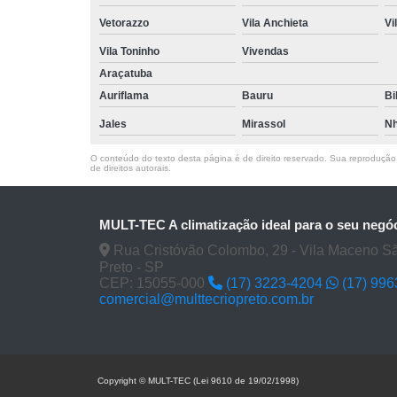
Vetorazzo
Vila Anchieta
Vi
Vila Toninho
Vivendas
Araçatuba
Auriflama
Bauru
Bi
Jales
Mirassol
Nh
O conteúdo do texto desta página é de direito reservado. Sua reprodução, 
de direitos autorais
.
MULT-TEC A climatização ideal para o seu negó
Rua Cristóvão Colombo, 29 - Vila Maceno S
Preto - SP
CEP: 15055-000
(17) 3223-4204
(17) 99
comercial@multtecriopreto.com.br
Copyright © MULT-TEC (Lei 9610 de 19/02/1998)