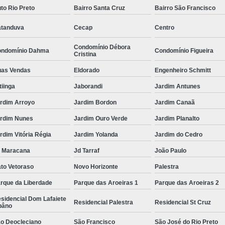
to Rio Preto
Bairro Santa Cruz
Bairro São Francisco
tanduva
Cecap
Centro
Condomínio Débora
ndomínio Dahma
Condomínio Figueira
Cristina
as Vendas
Eldorado
Engenheiro Schmitt
itiinga
Jaborandi
Jardim Antunes
rdim Arroyo
Jardim Bordon
Jardim Canaã
rdim Nunes
Jardim Ouro Verde
Jardim Planalto
rdim Vitória Régia
Jardim Yolanda
Jardim do Cedro
 Maracana
Jd Tarraf
João Paulo
to Vetoraso
Novo Horizonte
Palestra
rque da Liberdade
Parque das Aroeiras 1
Parque das Aroeiras 2
sidencial Dom Lafaiete
Residencial Palestra
Residencial St Cruz
bâno
o Deocleciano
São Francisco
São José do Rio Preto