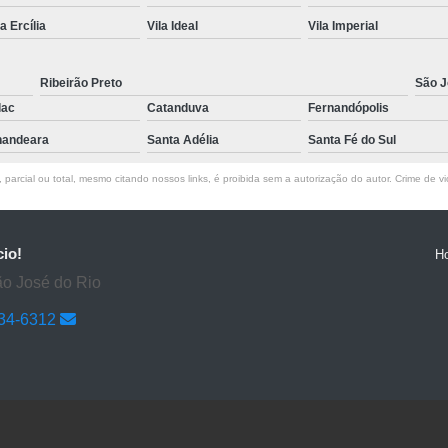
la Ercília
Vila Ideal
Vila Imperial
Ribeirão Preto
São J
lac
Catanduva
Fernandópolis
andeara
Santa Adélia
Santa Fé do Sul
parcial ou total, mesmo citando nossos links, é proibida sem a autorização do autor. Crime de vi
cio!
H
ão José do Rio
634-6312