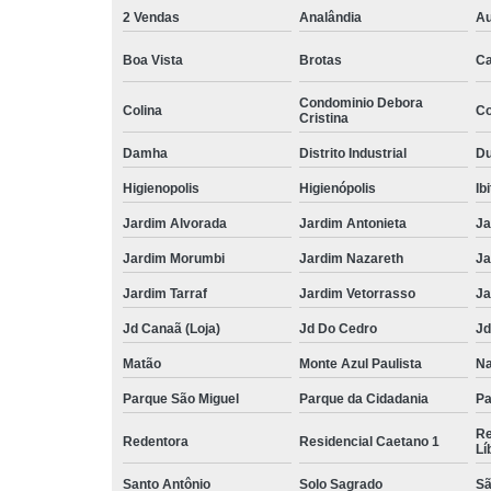
2 Vendas
Analândia
Au
Boa Vista
Brotas
Ca
Condominio Debora
Colina
Co
Cristina
Damha
Distrito Industrial
Du
Higienopolis
Higienópolis
Ib
Jardim Alvorada
Jardim Antonieta
Ja
Jardim Morumbi
Jardim Nazareth
Ja
Jardim Tarraf
Jardim Vetorrasso
Ja
Jd Canaã (Loja)
Jd Do Cedro
Jd
Matão
Monte Azul Paulista
Na
Parque São Miguel
Parque da Cidadania
Pa
Re
Redentora
Residencial Caetano 1
Lí
Santo Antônio
Solo Sagrado
Sã