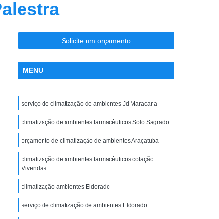
alestra
nção Ar Condicionado
Limpeza de Dutos
entral
Limpeza de Dutos com Robô
 de Ar Condicionado
Solicite um orçamento
icionado São José do Rio Preto
MENU
la Maceno
Limpeza de Dutos de Exaustão
os Industriais
Limpeza de Dutos Robotizada
serviço de climatização de ambientes Jd Maracana
za Robotizada de Dutos de Ar Condicionado
Plano de Manutenção Operação e Controle
climatização de ambientes farmacêuticos Solo Sagrado
 e Controle para Ar Condicionado
orçamento de climatização de ambientes Araçatuba
ionado
Pmoc Ar Condicionado
climatização de ambientes farmacêuticos cotação
Vivendas
 Ar Condicionado São José do Rio Preto
climatização ambientes Eldorado
ceno
Pmoc de Ar Condicionado
lano de Manutenção Operação e Controle
serviço de climatização de ambientes Eldorado