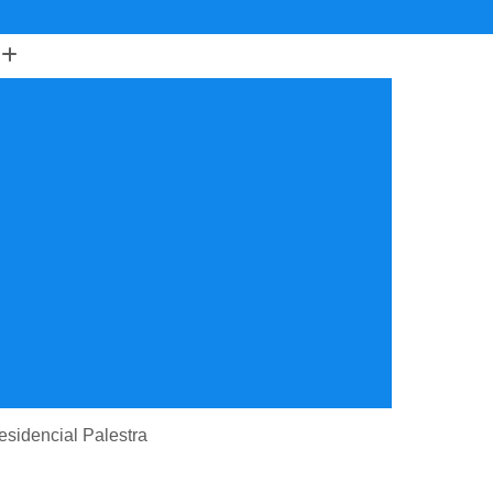
(17) 3223-4204
(17) 99634-6312
orretiva de Ar Condicionado
ção de Ar Condicionado
ondicionado com Reposição de Peças
 de Ar Condicionado Mensal
ondicionado São José do Rio Preto
 de Ar Condicionado Split
 Ar Condicionado Vila Maceno
iva e Corretiva de Ar Condicionado
utenção de Ar Condicionado
reventiva Ar Condicionado
esidencial Palestra
nção de Ar Condicionado