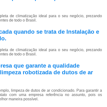
Pmoc Plano de Manutenção Opera
Retrofit de Sistema de Ar Condic
eta de climatização ideal para o seu negócio, prezando
Sistema Ar Condicionado São José do Rio P
ntes de todo o Brasil.
Sistema de Ar Condicionado
ada quando se trata de Instalação e
Sistema de Ar Condicionado Retrof
do.
Sistema de Dutos de Ar Condicionado
eta de climatização ideal para o seu negócio, prezando
Sistema Vrf Ar Condicionado
ntes de todo o Brasil.
Sistema Central de Climatiza
resa que garante a qualidade
Sistema de Climatização Automatizad
limpeza robotizada de dutos de ar
Sistema de Climatização de Laboratór
Sistema de Climatização Hospitalar
plo, limpeza de dutos de ar condicionado. Para garantir a
Sistema de Climatização São José do Rio P
ntato com uma empresa referência no assunto, pois os
elhor maneira possível.
Sistema de Climatização Vrf