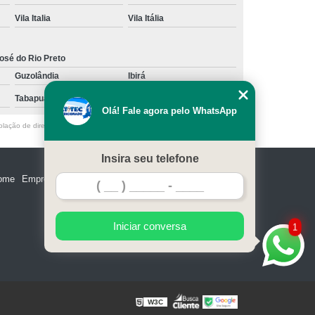
Vila Italia
Vila Itália
osé do Rio Preto
Guzolândia
Ibirá
Tabapuã
Votuporanga
Olá! Fale agora pelo WhatsApp
olação de direito autoral – artigo 184 do Código Penal –
Lei 9610/98 - Lei
Insira seu telefone
ome
Empresa
Missão
Serviços
Contato
Mapa do site
Iniciar conversa
1
W3C