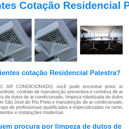
tes Cotação Residencial P
Contrato Prestação de Serviços Manute
Limpeza de Dutos Ar Condicionado C
Limpeza de Dutos
Limpeza de Dutos de Ar Cond
Limpeza de Dutos de Ar Condicionado Vi
Limpeza de Dutos e Coifas
Limpeza de Dut
Limpeza Dutos Ar Condicionado
Limpe
entes cotação Residencial Palestra?
Plano de Manutenção de Ar Condicionado
Plano de Manutenção Operação
I-TEC AR CONDICIONADO, você pode encontrar pmoc ar
trole, contrato de manutenção preventiva e corretiva de ar
Plano Manutenção Ar Condic
za de dutos de ar condicionado, limpeza robotizada de dutos
Pmoc Ar Condicionado Central
Pmoc
em São José do Rio Preto e manutenção de ar condicionado,
rupo de profissionais qualificados e especializados no ramo,
Pmoc Ar Condicionado Vila Ma
mentos e instalações modernas.
Pmoc para Ar Condicionado
Pmoc P
 quem procura por
limpeza de dutos de