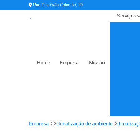
Rua Cristóvão Colombo, 29
Serviços
Contratos 
manutençã
ar
condiciona
Limpeza d
duto
Home
Empresa
Missão
Planos de
manutençã
operação 
controle
Sistemas d
ar
condiciona
Sistemas d
Empresa
climatização de ambiente
climatizaç
climatizaç