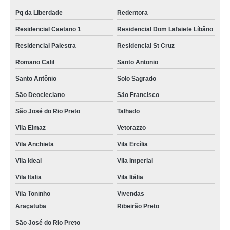
Pq da Liberdade
Redentora
Residencial Caetano 1
Residencial Dom Lafaiete Líbâno
Residencial Palestra
Residencial St Cruz
Romano Calil
Santo Antonio
Santo Antônio
Solo Sagrado
São Deocleciano
São Francisco
São José do Rio Preto
Talhado
VIla Elmaz
Vetorazzo
Vila Anchieta
Vila Ercília
Vila Ideal
Vila Imperial
Vila Italia
Vila Itália
Vila Toninho
Vivendas
Araçatuba
Ribeirão Preto
São José do Rio Preto