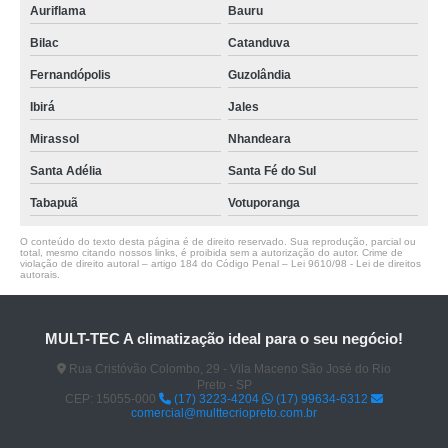
Auriflama
Bauru
Bilac
Catanduva
Fernandópolis
Guzolândia
Ibirá
Jales
Mirassol
Nhandeara
Santa Adélia
Santa Fé do Sul
Tabapuã
Votuporanga
O conteúdo do texto desta página é de direito reservado. Sua reprodução, parcial ou
total, mesmo citando nossos links, é proibida sem a autorização do autor. Crime de
violação de direito autoral – artigo 184 do Código Penal –
Lei 9610/98 - Lei de direitos
autorais
.
MULT-TEC A climatização ideal para o seu negócio!
Rua Cristóvão Colombo, 29 - Vila Maceno São José do Rio
Preto - SP
CEP: 15055-000
(17) 3223-4204
(17) 99634-6312
comercial@multtecriopreto.com.br