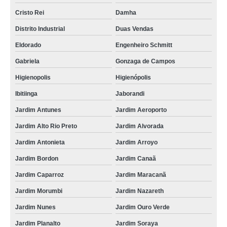
Cristo Rei
Damha
Distrito Industrial
Duas Vendas
Eldorado
Engenheiro Schmitt
Gabriela
Gonzaga de Campos
Higienopolis
Higienópolis
Ibitiinga
Jaborandi
Jardim Antunes
Jardim Aeroporto
Jardim Alto Rio Preto
Jardim Alvorada
Jardim Antonieta
Jardim Arroyo
Jardim Bordon
Jardim Canaã
Jardim Caparroz
Jardim Maracanã
Jardim Morumbi
Jardim Nazareth
Jardim Nunes
Jardim Ouro Verde
Jardim Planalto
Jardim Soraya