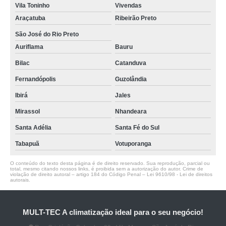
Vila Toninho
Vivendas
Araçatuba
Ribeirão Preto
São José do Rio Preto
Auriflama
Bauru
Bilac
Catanduva
Fernandópolis
Guzolândia
Ibirá
Jales
Mirassol
Nhandeara
Santa Adélia
Santa Fé do Sul
Tabapuã
Votuporanga
O conteúdo do texto desta página é de direito reservado. Sua reprodução, parcial ou
total, mesmo citando nossos links, é proibida sem a autorização do autor. Crime de
violação de direito autoral – artigo 184 do Código Penal –
Lei 9610/98 - Lei de direitos
autorais
.
MULT-TEC A climatização ideal para o seu negócio!