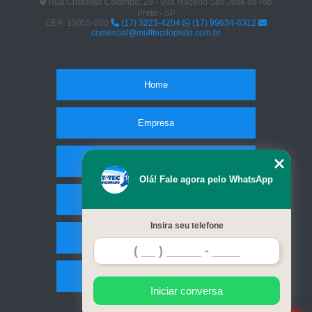
Rua Cristóvão Colombo, 29 - Vila Maceno São José do Rio
Preto - SP
CEP: 15055-000
(17) 3223-4204
(17) 99634-6312
comercial@multtecriopreto.com.br
Home
Empresa
Missão
Olá! Fale agora pelo WhatsApp
Serviços
Insira seu telefone
Contato
Mapa do site
Iniciar conversa