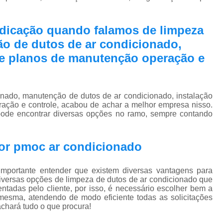
Pmoc Plano de Manutenção Opera
Retrofit de Sistema de Ar Condic
edicação quando falamos de limpeza
Sistema Ar Condicionado São José do Rio P
o de dutos de ar condicionado,
Sistema de Ar Condicionado
 e planos de manutenção operação e
Sistema de Ar Condicionado Retrof
Sistema de Dutos de Ar Condicionado
onado, manutenção de dutos de ar condicionado, instalação
ação e controle, acabou de achar a melhor empresa nisso.
Sistema Vrf Ar Condicionado
 encontrar diversas opções no ramo, sempre contando
Sistema Central de Climatiza
Sistema de Climatização Automatizad
or pmoc ar condicionado
Sistema de Climatização de Laboratór
mportante entender que existem diversas vantagens para
Sistema de Climatização Hospitalar
diversas opções de limpeza de dutos de ar condicionado que
adas pelo cliente, por isso, é necessário escolher bem a
Sistema de Climatização São José do Rio P
esma, atendendo de modo eficiente todas as solicitações
 achará tudo o que procura!
Sistema de Climatização Vrf