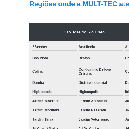
Regiões onde a MULT-TEC ate
São José do Rio Preto
2 Vendas
Analândia
Au
Boa Vista
Brotas
Ca
Condominio Debora
Colina
Co
Cristina
Damha
Distrito Industrial
Du
Higienopolis
Higienópolis
Ib
Jardim Alvorada
Jardim Antonieta
Ja
Jardim Morumbi
Jardim Nazareth
Ja
Jardim Tarraf
Jardim Vetorrasso
Ja
Jd Canaã (Loja)
Jd Do Cedro
Jd