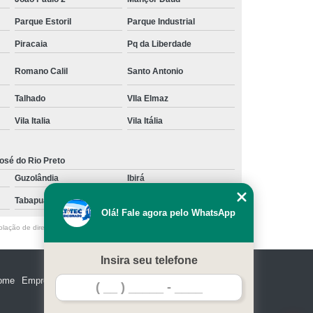
Parque Estoril
Parque Industrial
Piracaia
Pq da Liberdade
Romano Calil
Santo Antonio
Talhado
VIla Elmaz
Vila Italia
Vila Itália
osé do Rio Preto
Guzolândia
Ibirá
Tabapuã
Votuporanga
Olá! Fale agora pelo WhatsApp
olação de direito autoral – artigo 184 do Código Penal –
Lei 9610/98 - Lei
Insira seu telefone
ome
Empresa
Missão
Serviços
Contato
Mapa do site