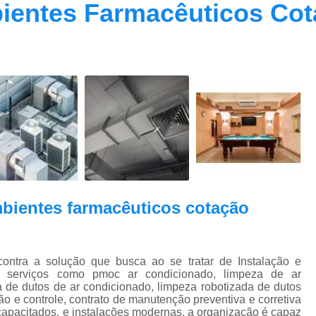
ientes Farmacêuticos Cot
Contrato Prestação de Serviços Manute
Limpeza de Dutos Ar Condicionado C
Limpeza de Dutos
Limpeza de Dutos de Ar Cond
Limpeza de Dutos de Ar Condicionado Vi
Limpeza de Dutos e Coifas
Limpeza de Dut
Limpeza Dutos Ar Condicionado
Limpe
Plano de Manutenção de Ar Condicionado
Plano de Manutenção Operação
bientes farmacêuticos cotação
Plano Manutenção Ar Condic
Pmoc Ar Condicionado Central
Pmoc
ra a solução que busca ao se tratar de Instalação e
Pmoc Ar Condicionado Vila Ma
 serviços como pmoc ar condicionado, limpeza de ar
 de dutos de ar condicionado, limpeza robotizada de dutos
Pmoc para Ar Condicionado
Pmoc P
 e controle, contrato de manutenção preventiva e corretiva
capacitados, e instalações modernas, a organização é capaz