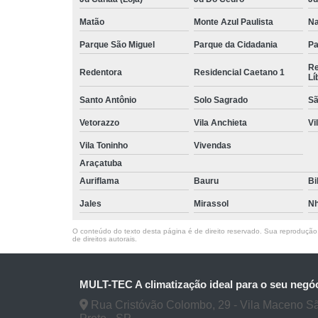
Matão
Monte Azul Paulista
Na
Parque São Miguel
Parque da Cidadania
Pa
Re
Redentora
Residencial Caetano 1
Lí
Santo Antônio
Solo Sagrado
Sã
Vetorazzo
Vila Anchieta
Vi
Vila Toninho
Vivendas
Araçatuba
Auriflama
Bauru
Bi
Jales
Mirassol
Nh
O conteúdo do texto desta página é de direito reservado. Sua reprodução, 
de direitos autorais
.
MULT-TEC A climatização ideal para o seu negó
Rua Cristóvão Colombo, 29 - Vila Maceno S