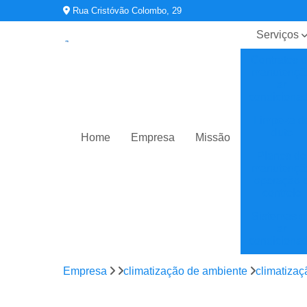
Rua Cristóvão Colombo, 29
Serviços
Contratos 
manutençã
ar
condiciona
Limpeza d
duto
Home
Empresa
Missão
Planos de
manutençã
operação 
controle
Sistemas d
ar
condiciona
Sistemas d
Empresa
climatização de ambiente
climatiza
climatizaç