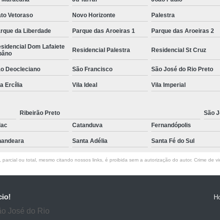
to Vetoraso
Novo Horizonte
Palestra
rque da Liberdade
Parque das Aroeiras 1
Parque das Aroeiras 2
sidencial Dom Lafaiete
Residencial Palestra
Residencial St Cruz
bâno
o Deocleciano
São Francisco
São José do Rio Preto
la Ercília
Vila Ideal
Vila Imperial
Ribeirão Preto
São J
lac
Catanduva
Fernandópolis
andeara
Santa Adélia
Santa Fé do Sul
parcial ou total, mesmo citando nossos links, é proibida sem a autorização do autor. Crime de vi
cio!
H
ão José do Rio