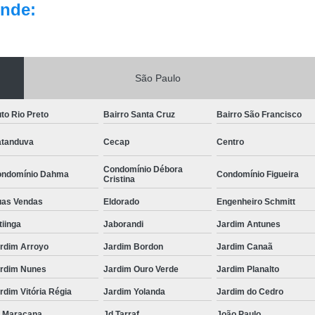
nde:
São Paulo
to Rio Preto
Bairro Santa Cruz
Bairro São Francisco
tanduva
Cecap
Centro
Condomínio Débora
ndomínio Dahma
Condomínio Figueira
Cristina
as Vendas
Eldorado
Engenheiro Schmitt
itiinga
Jaborandi
Jardim Antunes
rdim Arroyo
Jardim Bordon
Jardim Canaã
rdim Nunes
Jardim Ouro Verde
Jardim Planalto
rdim Vitória Régia
Jardim Yolanda
Jardim do Cedro
 Maracana
Jd Tarraf
João Paulo