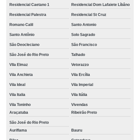
Residencial Caetano 1
Residencial Dom Lafaiete Líbâno
Residencial Palestra
Residencial St Cruz
Romano Calil
Santo Antonio
Santo Antônio
Solo Sagrado
São Deocleciano
São Francisco
São José do Rio Preto
Talhado
VIla Elmaz
Vetorazzo
Vila Anchieta
Vila Ercília
Vila Ideal
Vila Imperial
Vila Italia
Vila Itália
Vila Toninho
Vivendas
Araçatuba
Ribeirão Preto
São José do Rio Preto
Auriflama
Bauru