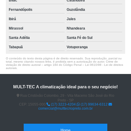
Bilac
Catanduva
Fernandópolis
Guzolândia
Ibirá
Jales
Mirassol
Nhandeara
Santa Adélia
Santa Fé do Sul
Tabapuã
Votuporanga
O conteúdo do texto desta página é de direito reservado. Sua reprodução, parcial ou
total, mesmo citando nossos links, é proibida sem a autorização do autor. Crime de
violação de direito autoral – artigo 184 do Código Penal –
Lei 9610/98 - Lei de direitos
autorais
.
MULT-TEC A climatização ideal para o seu negócio!
Rua Cristóvão Colombo, 29 - Vila Maceno São José do Rio
Preto - SP
CEP: 15055-000
(17) 3223-4204
(17) 99634-6312
comercial@multtecriopreto.com.br
Home