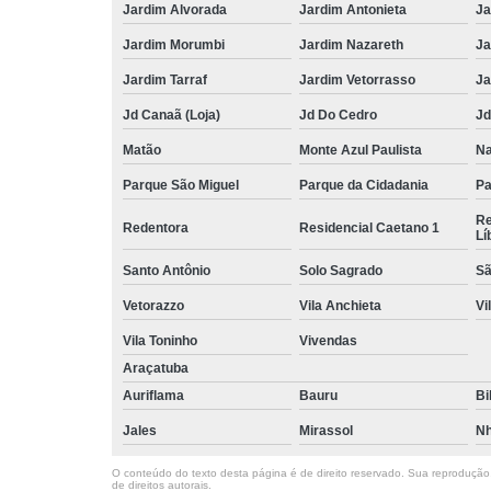
Jardim Alvorada
Jardim Antonieta
Ja
Jardim Morumbi
Jardim Nazareth
Ja
Jardim Tarraf
Jardim Vetorrasso
Ja
Jd Canaã (Loja)
Jd Do Cedro
Jd
Matão
Monte Azul Paulista
Na
Parque São Miguel
Parque da Cidadania
Pa
Re
Redentora
Residencial Caetano 1
Lí
Santo Antônio
Solo Sagrado
Sã
Vetorazzo
Vila Anchieta
Vi
Vila Toninho
Vivendas
Araçatuba
Auriflama
Bauru
Bi
Jales
Mirassol
Nh
O conteúdo do texto desta página é de direito reservado. Sua reprodução, 
de direitos autorais
.