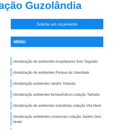
tação Guzolândia
nção Ar Condicionado
Limpeza de Dutos
entral
Limpeza de Dutos com Robô
 de Ar Condicionado
Solicite um orçamento
icionado São José do Rio Preto
MENU
la Maceno
Limpeza de Dutos de Exaustão
os Industriais
Limpeza de Dutos Robotizada
climatização de ambientes hospitalares Solo Sagrado
za Robotizada de Dutos de Ar Condicionado
Plano de Manutenção Operação e Controle
climatização de ambientes Parque da Liberdade
 e Controle para Ar Condicionado
climatização ambientes Jardim Yolanda
ionado
Pmoc Ar Condicionado
climatização ambientes farmacêuticos cotação Talhado
 Ar Condicionado São José do Rio Preto
climatização de ambientes industriais cotação Vila Ideal
ceno
Pmoc de Ar Condicionado
climatização ambientes comerciais cotação Jardim Ouro
lano de Manutenção Operação e Controle
Verde