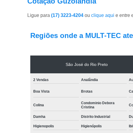
Cotação Guzolândia
Ligue para
(17) 3223-4204
ou
clique aqui
e entre 
Regiões onde a MULT-TEC ate
São José do Rio Preto
2 Vendas
Analândia
Au
Boa Vista
Brotas
Ca
Condominio Debora
Colina
Co
Cristina
Damha
Distrito Industrial
Du
Higienopolis
Higienópolis
Ib