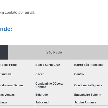
em contato por email.
nde:
São Paulo
to Rio Preto
Bairro Santa Cruz
Bairro São Francisco
tanduva
Cecap
Centro
Condomínio Débora
ndomínio Dahma
Condomínio Figueira
Cristina
as Vendas
Eldorado
Engenheiro Schmitt
itiinga
Jaborandi
Jardim Antunes