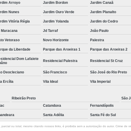
rdim Arroyo
Jardim Bordon
Jardim Canaã
rdim Nunes
Jardim Ouro Verde
Jardim Planalto
rdim Vitória Régia
Jardim Yolanda
Jardim do Cedro
 Maracana
Jd Tarraf
João Paulo
to Vetoraso
Novo Horizonte
Palestra
rque da Liberdade
Parque das Aroeiras 1
Parque das Aroeiras 2
sidencial Dom Lafaiete
Residencial Palestra
Residencial St Cruz
bâno
o Deocleciano
São Francisco
São José do Rio Preto
la Ercília
Vila Ideal
Vila Imperial
Ribeirão Preto
São J
lac
Catanduva
Fernandópolis
andeara
Santa Adélia
Santa Fé do Sul
parcial ou total, mesmo citando nossos links, é proibida sem a autorização do autor. Crime de vi