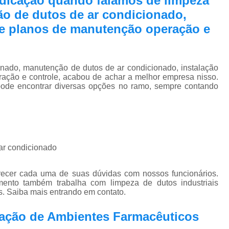
edicação quando falamos de limpeza
Pmoc Plano de Manutenção Opera
o de dutos de ar condicionado,
Retrofit de Sistema de Ar Condic
 e planos de manutenção operação e
Sistema Ar Condicionado São José do Rio P
Sistema de Ar Condicionado
onado, manutenção de dutos de ar condicionado, instalação
Sistema de Ar Condicionado Retrof
ação e controle, acabou de achar a melhor empresa nisso.
 encontrar diversas opções no ramo, sempre contando
Sistema de Dutos de Ar Condicionado
Sistema Vrf Ar Condicionado
Sistema Central de Climatiza
Sistema de Climatização Automatizad
 ar condicionado
Sistema de Climatização de Laboratór
arecer cada uma de suas dúvidas com nossos funcionários.
Sistema de Climatização Hospitalar
ento também trabalha com limpeza de dutos industriais
s. Saiba mais entrando em contato.
Sistema de Climatização São José do Rio P
Sistema de Climatização Vrf
zação de Ambientes Farmacêuticos