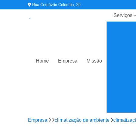
Rua Cristóvão Colombo, 29
Serviços
Contratos 
manutençã
ar
condiciona
Limpeza d
duto
Home
Empresa
Missão
Planos de
manutençã
operação 
controle
Sistemas d
ar
condiciona
Sistemas d
Empresa
climatização de ambiente
climatiza
climatizaç