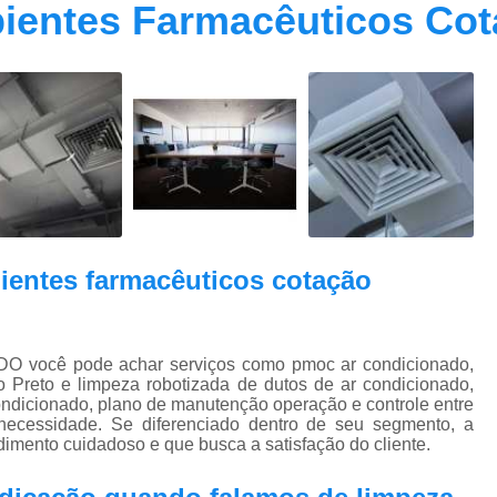
ientes Farmacêuticos Co
Contrato Prestação de Serviços Manute
Limpeza de Dutos Ar Condicionado C
Limpeza de Dutos
Limpeza de Dutos de Ar Cond
Limpeza de Dutos de Ar Condicionado Vi
Limpeza de Dutos e Coifas
Limpeza de Dut
Limpeza Dutos Ar Condicionado
Limpe
ientes farmacêuticos cotação
Plano de Manutenção de Ar Condicionado
Plano de Manutenção Operação
Plano Manutenção Ar Condic
você pode achar serviços como pmoc ar condicionado,
 Preto e limpeza robotizada de dutos de ar condicionado,
Pmoc Ar Condicionado Central
Pmoc
ondicionado, plano de manutenção operação e controle entre
necessidade. Se diferenciado dentro de seu segmento, a
Pmoc Ar Condicionado Vila Ma
mento cuidadoso e que busca a satisfação do cliente.
Pmoc para Ar Condicionado
Pmoc P