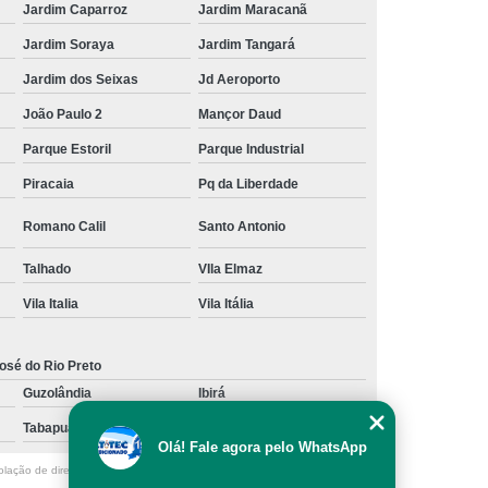
Jardim Caparroz
Jardim Maracanã
Jardim Soraya
Jardim Tangará
Jardim dos Seixas
Jd Aeroporto
João Paulo 2
Mançor Daud
Parque Estoril
Parque Industrial
Piracaia
Pq da Liberdade
Romano Calil
Santo Antonio
Talhado
VIla Elmaz
Vila Italia
Vila Itália
osé do Rio Preto
Guzolândia
Ibirá
Tabapuã
Votuporanga
Olá! Fale agora pelo WhatsApp
olação de direito autoral – artigo 184 do Código Penal –
Lei 9610/98 - Lei