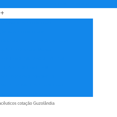
(17) 3223-4204
(17) 99634-6312
orretiva de Ar Condicionado
ção de Ar Condicionado
ondicionado com Reposição de Peças
 de Ar Condicionado Mensal
ondicionado São José do Rio Preto
 de Ar Condicionado Split
 Ar Condicionado Vila Maceno
iva e Corretiva de Ar Condicionado
utenção de Ar Condicionado
reventiva Ar Condicionado
acêuticos cotação Guzolândia
nção de Ar Condicionado