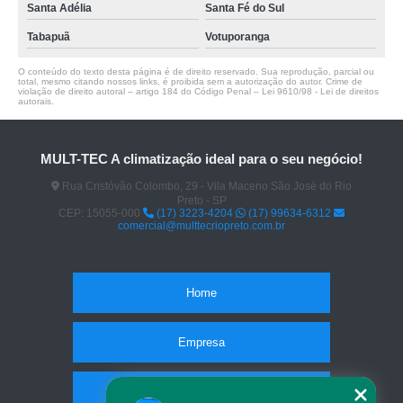
Santa Adélia
Santa Fé do Sul
Tabapuã
Votuporanga
O conteúdo do texto desta página é de direito reservado. Sua reprodução, parcial ou
total, mesmo citando nossos links, é proibida sem a autorização do autor. Crime de
violação de direito autoral – artigo 184 do Código Penal –
Lei 9610/98 - Lei de direitos
autorais
.
MULT-TEC A climatização ideal para o seu negócio!
Rua Cristóvão Colombo, 29 - Vila Maceno São José do Rio
Preto - SP
CEP: 15055-000
(17) 3223-4204
(17) 99634-6312
comercial@multtecriopreto.com.br
Home
Empresa
Missão