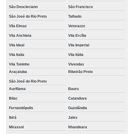
São Deocleciano
São Francisco
São José do Rio Preto
Talhado
VIla Elmaz
Vetorazzo
Vila Anchieta
Vila Ercília
Vila Ideal
Vila Imperial
Vila Italia
Vila Itália
Vila Toninho
Vivendas
Araçatuba
Ribeirão Preto
São José do Rio Preto
Auriflama
Bauru
Bilac
Catanduva
Fernandópolis
Guzolândia
Ibirá
Jales
Mirassol
Nhandeara