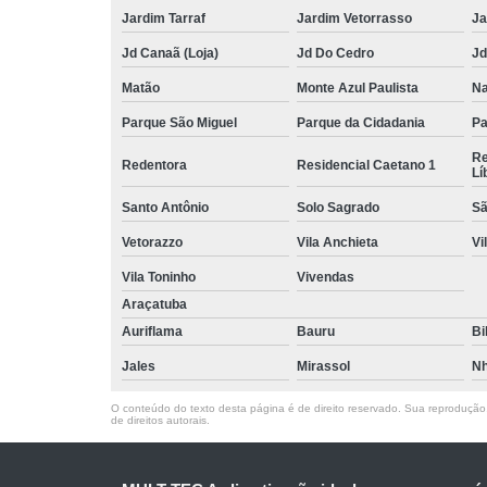
Jardim Tarraf
Jardim Vetorrasso
Ja
Jd Canaã (Loja)
Jd Do Cedro
Jd
Matão
Monte Azul Paulista
Na
Parque São Miguel
Parque da Cidadania
Pa
Re
Redentora
Residencial Caetano 1
Lí
Santo Antônio
Solo Sagrado
Sã
Vetorazzo
Vila Anchieta
Vi
Vila Toninho
Vivendas
Araçatuba
Auriflama
Bauru
Bi
Jales
Mirassol
Nh
O conteúdo do texto desta página é de direito reservado. Sua reprodução, 
de direitos autorais
.