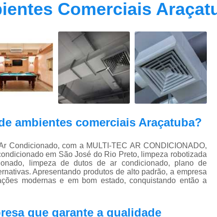
ientes Comerciais Araçat
Contrato Prestação de Serviços Manute
Limpeza de Dutos Ar Condicionado C
Limpeza de Dutos
Limpeza de Dutos de Ar Cond
Limpeza de Dutos de Ar Condicionado Vi
Limpeza de Dutos e Coifas
Limpeza de Dut
Limpeza Dutos Ar Condicionado
Limpe
de ambientes comerciais Araçatuba?
Plano de Manutenção de Ar Condicionado
Plano de Manutenção Operação
de Ar Condicionado, com a MULTI-TEC AR CONDICIONADO,
condicionado em São José do Rio Preto, limpeza robotizada
Plano Manutenção Ar Condic
ionado, limpeza de dutos de ar condicionado, plano de
Pmoc Ar Condicionado Central
Pmoc
ernativas. Apresentando produtos de alto padrão, a empresa
alações modernas e em bom estado, conquistando então a
Pmoc Ar Condicionado Vila Ma
Pmoc para Ar Condicionado
Pmoc P
resa que garante a qualidade