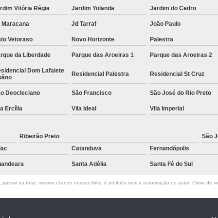
rdim Vitória Régia
Jardim Yolanda
Jardim do Cedro
 Maracana
Jd Tarraf
João Paulo
to Vetoraso
Novo Horizonte
Palestra
rque da Liberdade
Parque das Aroeiras 1
Parque das Aroeiras 2
sidencial Dom Lafaiete
Residencial Palestra
Residencial St Cruz
bâno
o Deocleciano
São Francisco
São José do Rio Preto
la Ercília
Vila Ideal
Vila Imperial
Ribeirão Preto
São J
lac
Catanduva
Fernandópolis
andeara
Santa Adélia
Santa Fé do Sul
parcial ou total, mesmo citando nossos links, é proibida sem a autorização do autor. Crime de vi