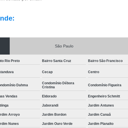
nde:
São Paulo
to Rio Preto
Bairro Santa Cruz
Bairro São Francisco
tanduva
Cecap
Centro
Condomínio Débora
ndomínio Dahma
Condomínio Figueira
Cristina
as Vendas
Eldorado
Engenheiro Schmitt
itiinga
Jaborandi
Jardim Antunes
rdim Arroyo
Jardim Bordon
Jardim Canaã
rdim Nunes
Jardim Ouro Verde
Jardim Planalto