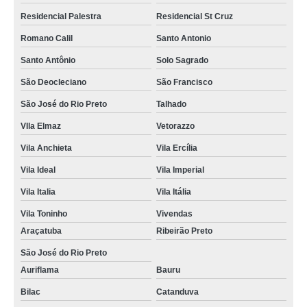
Residencial Palestra
Residencial St Cruz
Romano Calil
Santo Antonio
Santo Antônio
Solo Sagrado
São Deocleciano
São Francisco
São José do Rio Preto
Talhado
VIla Elmaz
Vetorazzo
Vila Anchieta
Vila Ercília
Vila Ideal
Vila Imperial
Vila Italia
Vila Itália
Vila Toninho
Vivendas
Araçatuba
Ribeirão Preto
São José do Rio Preto
Auriflama
Bauru
Bilac
Catanduva