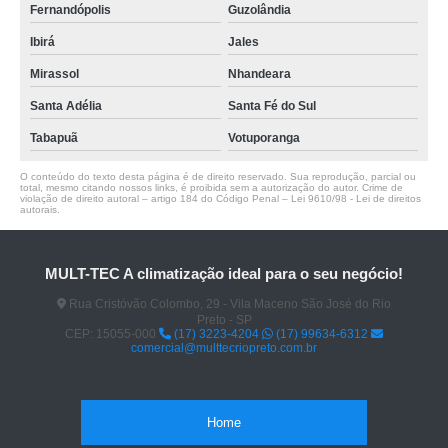
Fernandópolis
Guzolândia
Ibirá
Jales
Mirassol
Nhandeara
Santa Adélia
Santa Fé do Sul
Tabapuã
Votuporanga
O conteúdo do texto desta página é de direito reservado. Sua reprodução, parcial ou
total, mesmo citando nossos links, é proibida sem a autorização do autor. Crime de
violação de direito autoral – artigo 184 do Código Penal –
Lei 9610/98 - Lei de direitos
autorais
.
MULT-TEC A climatização ideal para o seu negócio!
Rua Cristóvão Colombo, 29 - Vila Maceno São José do Rio
Preto - SP
CEP: 15055-000
(17) 3223-4204
(17) 99634-6312
comercial@multtecriopreto.com.br
Home