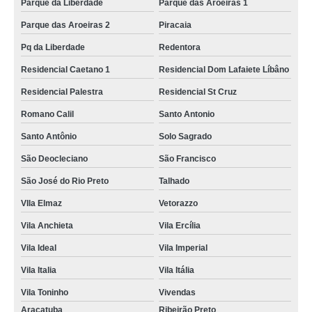
Parque da Liberdade
Parque das Aroeiras 1
Parque das Aroeiras 2
Piracaia
Pq da Liberdade
Redentora
Residencial Caetano 1
Residencial Dom Lafaiete Líbâno
Residencial Palestra
Residencial St Cruz
Romano Calil
Santo Antonio
Santo Antônio
Solo Sagrado
São Deocleciano
São Francisco
São José do Rio Preto
Talhado
VIla Elmaz
Vetorazzo
Vila Anchieta
Vila Ercília
Vila Ideal
Vila Imperial
Vila Italia
Vila Itália
Vila Toninho
Vivendas
Araçatuba
Ribeirão Preto