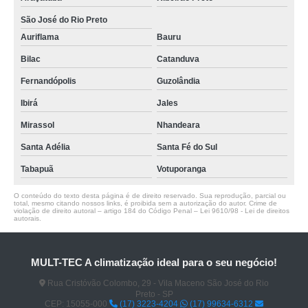
São José do Rio Preto
Auriflama
Bauru
Bilac
Catanduva
Fernandópolis
Guzolândia
Ibirá
Jales
Mirassol
Nhandeara
Santa Adélia
Santa Fé do Sul
Tabapuã
Votuporanga
O conteúdo do texto desta página é de direito reservado. Sua reprodução, parcial ou
total, mesmo citando nossos links, é proibida sem a autorização do autor. Crime de
violação de direito autoral – artigo 184 do Código Penal –
Lei 9610/98 - Lei de direitos
autorais
.
MULT-TEC A climatização ideal para o seu negócio!
Rua Cristóvão Colombo, 29 - Vila Maceno São José do Rio
Preto - SP
CEP: 15055-000
(17) 3223-4204
(17) 99634-6312