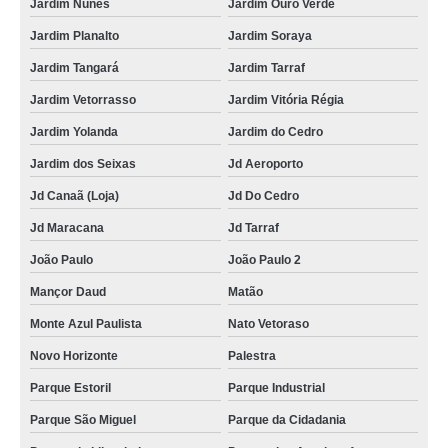
Jardim Nunes
Jardim Ouro Verde
Jardim Planalto
Jardim Soraya
Jardim Tangará
Jardim Tarraf
Jardim Vetorrasso
Jardim Vitória Régia
Jardim Yolanda
Jardim do Cedro
Jardim dos Seixas
Jd Aeroporto
Jd Canaã (Loja)
Jd Do Cedro
Jd Maracana
Jd Tarraf
João Paulo
João Paulo 2
Mançor Daud
Matão
Monte Azul Paulista
Nato Vetoraso
Novo Horizonte
Palestra
Parque Estoril
Parque Industrial
Parque São Miguel
Parque da Cidadania