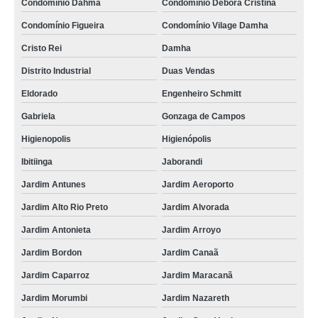
Condomínio Dahma
Condomínio Débora Cristina
Condomínio Figueira
Condomínio Vilage Damha
Cristo Rei
Damha
Distrito Industrial
Duas Vendas
Eldorado
Engenheiro Schmitt
Gabriela
Gonzaga de Campos
Higienopolis
Higienópolis
Ibitiinga
Jaborandi
Jardim Antunes
Jardim Aeroporto
Jardim Alto Rio Preto
Jardim Alvorada
Jardim Antonieta
Jardim Arroyo
Jardim Bordon
Jardim Canaã
Jardim Caparroz
Jardim Maracanã
Jardim Morumbi
Jardim Nazareth