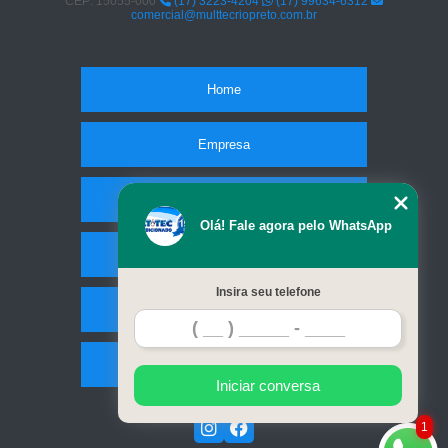
CEP: 15055-000
(17) 3223-4204
(17) 99634-6312
comercial@multtecriopreto.com.br
Home
Empresa
Missão
Olá! Fale agora pelo WhatsApp
Serviços
Insira seu telefone
Contato
Mapa do site
Iniciar conversa
1