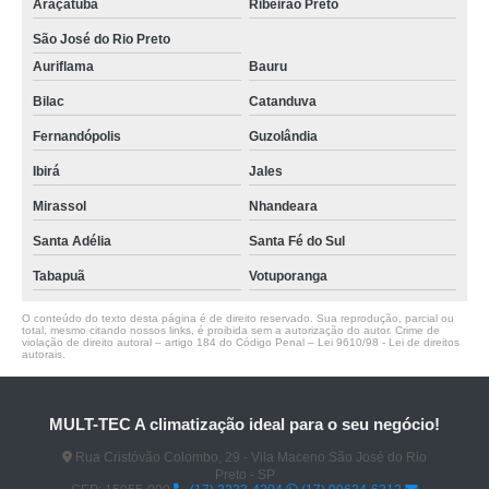
Araçatuba
Ribeirão Preto
São José do Rio Preto
Auriflama
Bauru
Bilac
Catanduva
Fernandópolis
Guzolândia
Ibirá
Jales
Mirassol
Nhandeara
Santa Adélia
Santa Fé do Sul
Tabapuã
Votuporanga
O conteúdo do texto desta página é de direito reservado. Sua reprodução, parcial ou
total, mesmo citando nossos links, é proibida sem a autorização do autor. Crime de
violação de direito autoral – artigo 184 do Código Penal –
Lei 9610/98 - Lei de direitos
autorais
.
MULT-TEC A climatização ideal para o seu negócio!
Rua Cristóvão Colombo, 29 - Vila Maceno São José do Rio
Preto - SP