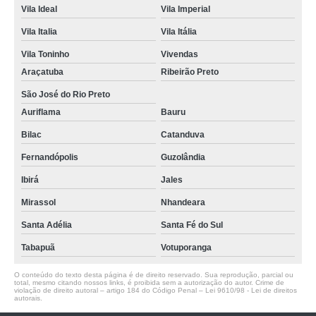
Vila Ideal
Vila Imperial
Vila Italia
Vila Itália
Vila Toninho
Vivendas
Araçatuba
Ribeirão Preto
São José do Rio Preto
Auriflama
Bauru
Bilac
Catanduva
Fernandópolis
Guzolândia
Ibirá
Jales
Mirassol
Nhandeara
Santa Adélia
Santa Fé do Sul
Tabapuã
Votuporanga
O conteúdo do texto desta página é de direito reservado. Sua reprodução, parcial ou
total, mesmo citando nossos links, é proibida sem a autorização do autor. Crime de
violação de direito autoral – artigo 184 do Código Penal –
Lei 9610/98 - Lei de direitos
autorais
.