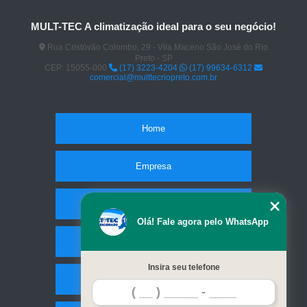
MULT-TEC A climatização ideal para o seu negócio!
Rua Cristóvão Colombo, 29 - Vila Maceno São José do Rio
Preto - SP
CEP: 15055-000
(17) 3223-4204
(17) 99634-6312
comercial@multtecriopreto.com.br
Home
Empresa
Missão
Olá! Fale agora pelo WhatsApp
Serviços
Insira seu telefone
Contato