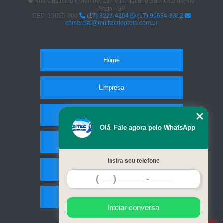
Rua Cristóvão Colombo, 29 - Vila Maceno São José do Rio
Preto - SP
CEP: 15055-000
(17) 3223-4204
(17) 99634-6312
comercial@multtecriopreto.com.br
Home
Empresa
Missão
Olá! Fale agora pelo WhatsApp
Serviços
Insira seu telefone
Contato
Mapa do site
Iniciar conversa