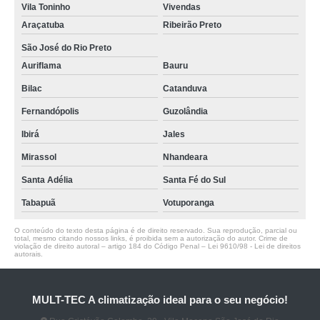
Vila Toninho
Vivendas
Araçatuba
Ribeirão Preto
São José do Rio Preto
Auriflama
Bauru
Bilac
Catanduva
Fernandópolis
Guzolândia
Ibirá
Jales
Mirassol
Nhandeara
Santa Adélia
Santa Fé do Sul
Tabapuã
Votuporanga
O conteúdo do texto desta página é de direito reservado. Sua reprodução, parcial ou
total, mesmo citando nossos links, é proibida sem a autorização do autor. Crime de
violação de direito autoral – artigo 184 do Código Penal –
Lei 9610/98 - Lei de direitos
autorais
.
MULT-TEC A climatização ideal para o seu negócio!