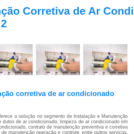
Contrato Prestação de Serviços Manute
ção Corretiva de Ar Condi
Limpeza de Dutos Ar Condicionado C
 2
Limpeza de Dutos
Limpeza de Dutos de Ar Cond
Limpeza de Dutos de Ar Condicionado Vi
Limpeza de Dutos e Coifas
Limpeza de Dut
Limpeza Dutos Ar Condicionado
Limpe
Plano de Manutenção de Ar Condicionado
Plano de Manutenção Operação
ção corretiva de ar condicionado
Plano Manutenção Ar Condic
Pmoc Ar Condicionado Central
Pmoc
Pmoc Ar Condicionado Vila Ma
ece a solução no segmento de Instalação e Manutenção
e dutos de ar condicionado, limpeza de ar condicionado em
Pmoc para Ar Condicionado
Pmoc P
ondicionado, contrato de manutenção preventiva e corretiva
 de manutenção operação e controle, entre outros serviços.