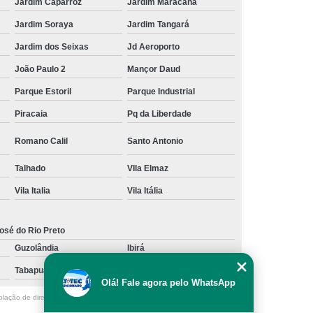
Jardim Caparroz
Jardim Maracanã
Jardim Soraya
Jardim Tangará
Jardim dos Seixas
Jd Aeroporto
João Paulo 2
Mançor Daud
Parque Estoril
Parque Industrial
Piracaia
Pq da Liberdade
Romano Calil
Santo Antonio
Talhado
VIla Elmaz
Vila Italia
Vila Itália
osé do Rio Preto
Guzolândia
Ibirá
Tabapuã
Votuporanga
Olá! Fale agora pelo WhatsApp
olação de direito autoral – artigo 184 do Código Penal –
Lei 9610/98 - Lei