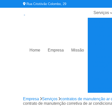
Rua Cristóvão Colombo, 29
Serviços
Contratos 
manutençã
ar
condiciona
Limpeza d
duto
Home
Empresa
Missão
Planos de
manutençã
operação 
controle
Sistemas d
ar
condiciona
Sistemas d
Empresa
Serviços
contratos de manutenção ar 
climatizaç
contrato de manutenção corretiva de ar condicion