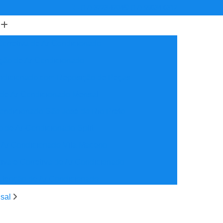
(17) 3223-4204
(17) 99634-6312
orretiva de Ar Condicionado
ção de Ar Condicionado
ondicionado com Reposição de Peças
 de Ar Condicionado Mensal
ondicionado São José do Rio Preto
 de Ar Condicionado Split
 Ar Condicionado Vila Maceno
iva e Corretiva de Ar Condicionado
utenção de Ar Condicionado
reventiva Ar Condicionado
sal
nção de Ar Condicionado