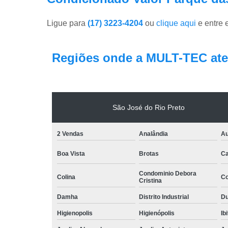
Ligue para
(17) 3223-4204
ou
clique aqui
e entre 
Regiões onde a MULT-TEC ate
São José do Rio Preto
2 Vendas
Analândia
Au
Boa Vista
Brotas
Ca
Condominio Debora
Colina
Co
Cristina
Damha
Distrito Industrial
Du
Higienopolis
Higienópolis
Ib