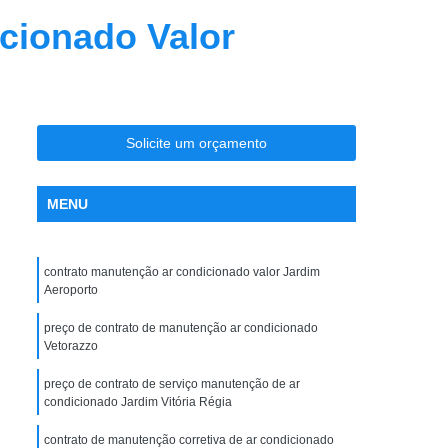
nção Ar Condicionado
Limpeza de Dutos
cionado Valor
entral
Limpeza de Dutos com Robô
 de Ar Condicionado
icionado São José do Rio Preto
Solicite um orçamento
la Maceno
Limpeza de Dutos de Exaustão
os Industriais
Limpeza de Dutos Robotizada
MENU
za Robotizada de Dutos de Ar Condicionado
Plano de Manutenção Operação e Controle
contrato manutenção ar condicionado valor Jardim
 e Controle para Ar Condicionado
Aeroporto
ionado
Pmoc Ar Condicionado
preço de contrato de manutenção ar condicionado
Vetorazzo
 Ar Condicionado São José do Rio Preto
preço de contrato de serviço manutenção de ar
ceno
Pmoc de Ar Condicionado
condicionado Jardim Vitória Régia
lano de Manutenção Operação e Controle
contrato de manutenção corretiva de ar condicionado