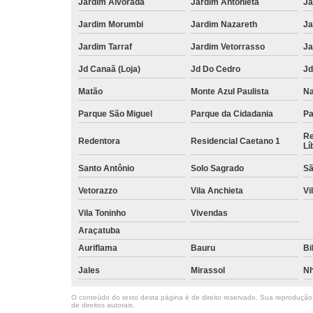
Jardim Alvorada
Jardim Antonieta
Ja
Jardim Morumbi
Jardim Nazareth
Ja
Jardim Tarraf
Jardim Vetorrasso
Ja
Jd Canaã (Loja)
Jd Do Cedro
Jd
Matão
Monte Azul Paulista
Na
Parque São Miguel
Parque da Cidadania
Pa
Re
Redentora
Residencial Caetano 1
Lí
Santo Antônio
Solo Sagrado
Sã
Vetorazzo
Vila Anchieta
Vi
Vila Toninho
Vivendas
Araçatuba
Auriflama
Bauru
Bi
Jales
Mirassol
Nh
O conteúdo do texto desta página é de direito reservado. Sua reprodução, 
de direitos autorais
.