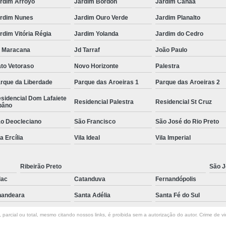
rdim Arroyo
Jardim Bordon
Jardim Canaã
rdim Nunes
Jardim Ouro Verde
Jardim Planalto
rdim Vitória Régia
Jardim Yolanda
Jardim do Cedro
 Maracana
Jd Tarraf
João Paulo
to Vetoraso
Novo Horizonte
Palestra
rque da Liberdade
Parque das Aroeiras 1
Parque das Aroeiras 2
sidencial Dom Lafaiete
Residencial Palestra
Residencial St Cruz
bâno
o Deocleciano
São Francisco
São José do Rio Preto
la Ercília
Vila Ideal
Vila Imperial
Ribeirão Preto
São J
lac
Catanduva
Fernandópolis
andeara
Santa Adélia
Santa Fé do Sul
parcial ou total, mesmo citando nossos links, é proibida sem a autorização do autor. Crime de vi