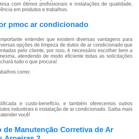
Pmoc Plano de Manutenção Opera
esa com ótimos profissionais e instalações de qualidade,
lência em produtos e trabalhos.
Retrofit de Sistema de Ar Condic
or pmoc ar condicionado
Sistema Ar Condicionado São José do Rio P
Sistema de Ar Condicionado
mportante entender que existem diversas vantagens para
Sistema de Ar Condicionado Retrof
diversas opções de limpeza de dutos de ar condicionado que
adas pelo cliente, por isso, é necessário escolher bem a
Sistema de Dutos de Ar Condicionado
esma, atendendo de modo eficiente todas as solicitações
 achará tudo o que procura!
Sistema Vrf Ar Condicionado
abalhos como:
Sistema Central de Climatiza
Sistema de Climatização Automatizad
Sistema de Climatização de Laboratór
ficada e custo-benefício, e também oferecemos outros
Sistema de Climatização Hospitalar
tos industriais e instalação de ar condicionado. Saiba mais
atender você!
Sistema de Climatização São José do Rio P
o de Manutenção Corretiva de Ar
Sistema de Climatização Vrf
 Aroeiras 2