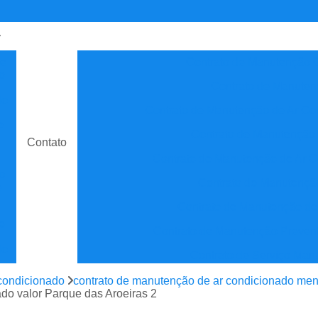
de
Contrato de Manutenção C
o
Contrato de Manuten
do
Contrato de Manutenção de Ar C
e
Contrato de Manutenção
Contato
Contrato de Manutenção de Ar C
o
Contrato de Manutenção
e
Contrato de Manutenção de
e
Contrato de Manutenção Prevent
do
Contrato de Serviço Man
e
Contrato Manutenção P
condicionado
contrato de manutenção de ar condicionado men
ão
ado valor Parque das Aroeiras 2
Contrato para Manute