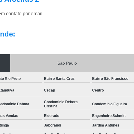
em contato por email.
nde:
São Paulo
to Rio Preto
Bairro Santa Cruz
Bairro São Francisco
tanduva
Cecap
Centro
Condomínio Débora
ndomínio Dahma
Condomínio Figueira
Cristina
as Vendas
Eldorado
Engenheiro Schmitt
itiinga
Jaborandi
Jardim Antunes