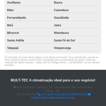
Auriflama
Bauru
Bilac
Catanduva
Fernandópolis
Guzolândia
Ibirá
Jales
Mirassol
Nhandeara
Santa Adélia
Santa Fé do Sul
Tabapuã
Votuporanga
O conteúdo do texto desta página é de direito reservado. Sua reprodução, parcial ou
total, mesmo citando nossos links, é proibida sem a autorização do autor. Crime de
violação de direito autoral – artigo 184 do Código Penal –
Lei 9610/98 - Lei de direitos
autorais
.
MULT-TEC A climatização ideal para o seu negócio!
Rua Cristóvão Colombo, 29 - Vila Maceno São José do Rio
Preto - SP
CEP: 15055-000
(17) 3223-4204
(17) 99634-6312
comercial@multtecriopreto.com.br