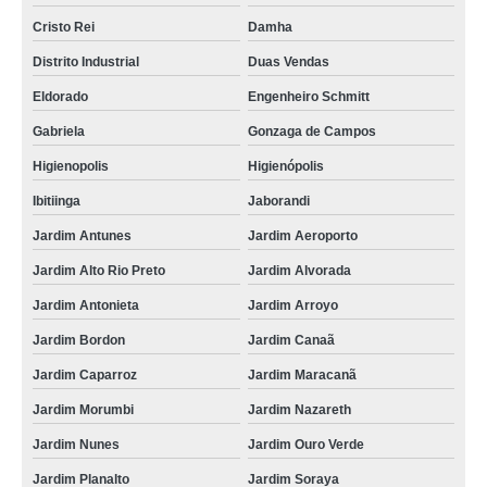
Cristo Rei
Damha
Distrito Industrial
Duas Vendas
Eldorado
Engenheiro Schmitt
Gabriela
Gonzaga de Campos
Higienopolis
Higienópolis
Ibitiinga
Jaborandi
Jardim Antunes
Jardim Aeroporto
Jardim Alto Rio Preto
Jardim Alvorada
Jardim Antonieta
Jardim Arroyo
Jardim Bordon
Jardim Canaã
Jardim Caparroz
Jardim Maracanã
Jardim Morumbi
Jardim Nazareth
Jardim Nunes
Jardim Ouro Verde
Jardim Planalto
Jardim Soraya