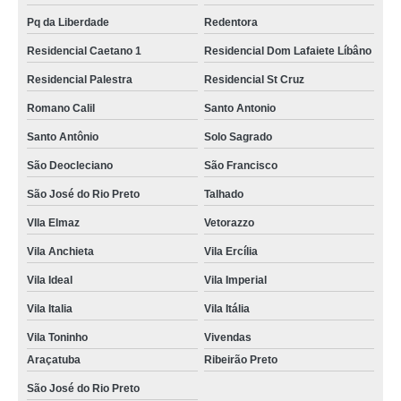
Pq da Liberdade
Redentora
Residencial Caetano 1
Residencial Dom Lafaiete Líbâno
Residencial Palestra
Residencial St Cruz
Romano Calil
Santo Antonio
Santo Antônio
Solo Sagrado
São Deocleciano
São Francisco
São José do Rio Preto
Talhado
VIla Elmaz
Vetorazzo
Vila Anchieta
Vila Ercília
Vila Ideal
Vila Imperial
Vila Italia
Vila Itália
Vila Toninho
Vivendas
Araçatuba
Ribeirão Preto
São José do Rio Preto