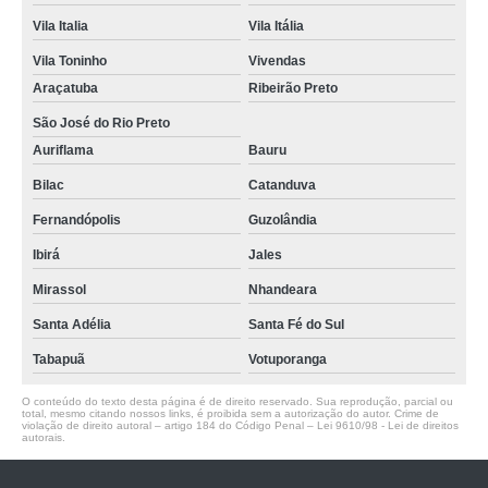
Vila Italia
Vila Itália
Vila Toninho
Vivendas
Araçatuba
Ribeirão Preto
São José do Rio Preto
Auriflama
Bauru
Bilac
Catanduva
Fernandópolis
Guzolândia
Ibirá
Jales
Mirassol
Nhandeara
Santa Adélia
Santa Fé do Sul
Tabapuã
Votuporanga
O conteúdo do texto desta página é de direito reservado. Sua reprodução, parcial ou
total, mesmo citando nossos links, é proibida sem a autorização do autor. Crime de
violação de direito autoral – artigo 184 do Código Penal –
Lei 9610/98 - Lei de direitos
autorais
.