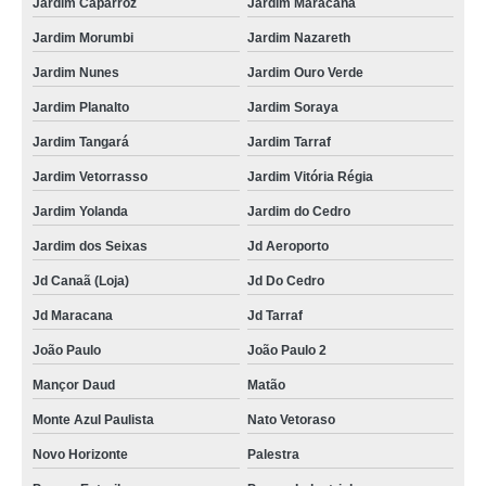
Jardim Caparroz
Jardim Maracanã
Jardim Morumbi
Jardim Nazareth
Jardim Nunes
Jardim Ouro Verde
Jardim Planalto
Jardim Soraya
Jardim Tangará
Jardim Tarraf
Jardim Vetorrasso
Jardim Vitória Régia
Jardim Yolanda
Jardim do Cedro
Jardim dos Seixas
Jd Aeroporto
Jd Canaã (Loja)
Jd Do Cedro
Jd Maracana
Jd Tarraf
João Paulo
João Paulo 2
Mançor Daud
Matão
Monte Azul Paulista
Nato Vetoraso
Novo Horizonte
Palestra