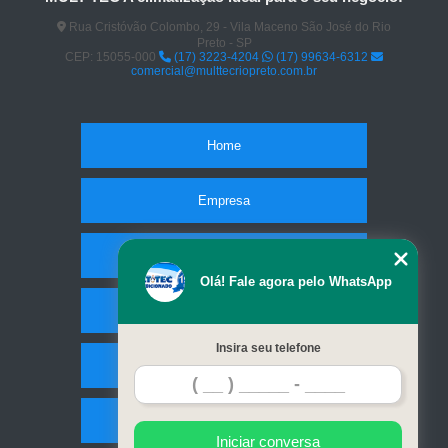
Rua Cristóvão Colombo, 29 - Vila Maceno São José do Rio
Preto - SP
CEP: 15055-000
(17) 3223-4204
(17) 99634-6312
comercial@multtecriopreto.com.br
Home
Empresa
Missão
Olá! Fale agora pelo WhatsApp
Serviços
Insira seu telefone
Contato
Mapa do site
Iniciar conversa