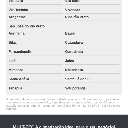
Vila Italia
Vila Itália
Vila Toninho
Vivendas
Araçatuba
Ribeirão Preto
São José do Rio Preto
Auriflama
Bauru
Bilac
Catanduva
Fernandópolis
Guzolândia
Ibirá
Jales
Mirassol
Nhandeara
Santa Adélia
Santa Fé do Sul
Tabapuã
Votuporanga
O conteúdo do texto desta página é de direito reservado. Sua reprodução, parcial ou
total, mesmo citando nossos links, é proibida sem a autorização do autor. Crime de
violação de direito autoral – artigo 184 do Código Penal –
Lei 9610/98 - Lei de direitos
autorais
.
MULT-TEC A climatização ideal para o seu negócio!