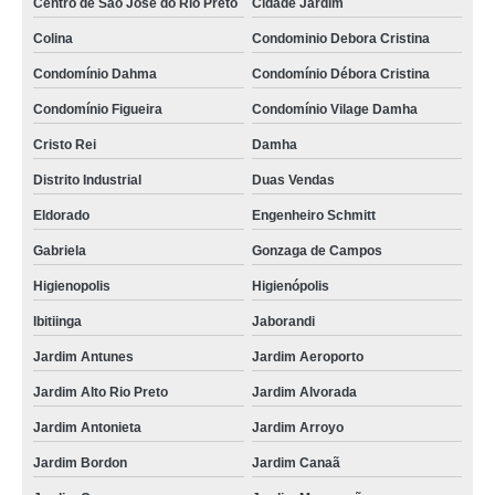
Centro de São José do Rio Preto
Cidade Jardim
Colina
Condominio Debora Cristina
Condomínio Dahma
Condomínio Débora Cristina
Condomínio Figueira
Condomínio Vilage Damha
Cristo Rei
Damha
Distrito Industrial
Duas Vendas
Eldorado
Engenheiro Schmitt
Gabriela
Gonzaga de Campos
Higienopolis
Higienópolis
Ibitiinga
Jaborandi
Jardim Antunes
Jardim Aeroporto
Jardim Alto Rio Preto
Jardim Alvorada
Jardim Antonieta
Jardim Arroyo
Jardim Bordon
Jardim Canaã