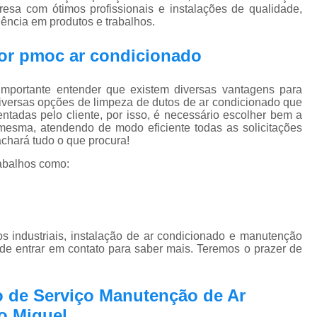
Pmoc Plano de Manutenção Opera
esa com ótimos profissionais e instalações de qualidade,
lência em produtos e trabalhos.
Retrofit de Sistema de Ar Condic
or pmoc ar condicionado
Sistema Ar Condicionado São José do Rio P
Sistema de Ar Condicionado
mportante entender que existem diversas vantagens para
Sistema de Ar Condicionado Retrof
diversas opções de limpeza de dutos de ar condicionado que
adas pelo cliente, por isso, é necessário escolher bem a
Sistema de Dutos de Ar Condicionado
esma, atendendo de modo eficiente todas as solicitações
 achará tudo o que procura!
Sistema Vrf Ar Condicionado
abalhos como:
Sistema Central de Climatiza
Sistema de Climatização Automatizad
Sistema de Climatização de Laboratór
 industriais, instalação de ar condicionado e manutenção
Sistema de Climatização Hospitalar
 de entrar em contato para saber mais. Teremos o prazer de
Sistema de Climatização São José do Rio P
o de Serviço Manutenção de Ar
Sistema de Climatização Vrf
o Miguel