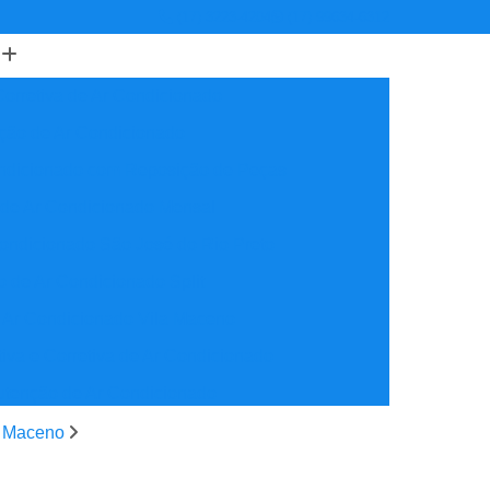
(17) 3223-4204
(17) 99634-6312
orretiva de Ar Condicionado
ção de Ar Condicionado
ondicionado com Reposição de Peças
 de Ar Condicionado Mensal
ondicionado São José do Rio Preto
 de Ar Condicionado Split
 Ar Condicionado Vila Maceno
iva e Corretiva de Ar Condicionado
utenção de Ar Condicionado
reventiva Ar Condicionado
a Maceno
nção de Ar Condicionado