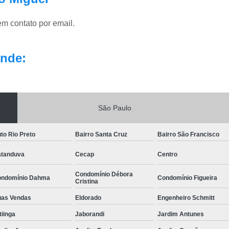
em contato por email.
nde:
São Paulo
to Rio Preto
Bairro Santa Cruz
Bairro São Francisco
tanduva
Cecap
Centro
Condomínio Débora
ndomínio Dahma
Condomínio Figueira
Cristina
as Vendas
Eldorado
Engenheiro Schmitt
itiinga
Jaborandi
Jardim Antunes