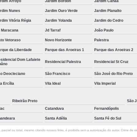
rdim Arroyo
Jardim Bordon
Jardim Canaã
rdim Nunes
Jardim Ouro Verde
Jardim Planalto
rdim Vitória Régia
Jardim Yolanda
Jardim do Cedro
 Maracana
Jd Tarraf
João Paulo
to Vetoraso
Novo Horizonte
Palestra
rque da Liberdade
Parque das Aroeiras 1
Parque das Aroeiras 2
sidencial Dom Lafaiete
Residencial Palestra
Residencial St Cruz
bâno
o Deocleciano
São Francisco
São José do Rio Preto
la Ercília
Vila Ideal
Vila Imperial
Ribeirão Preto
São J
lac
Catanduva
Fernandópolis
andeara
Santa Adélia
Santa Fé do Sul
parcial ou total, mesmo citando nossos links, é proibida sem a autorização do autor. Crime de vi