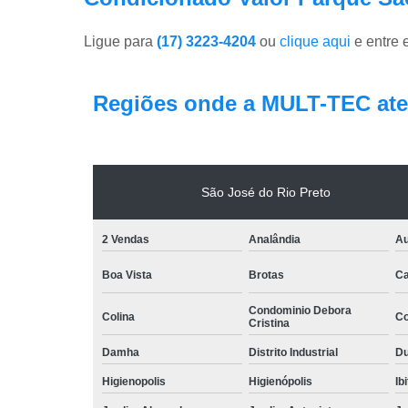
Ligue para
(17) 3223-4204
ou
clique aqui
e entre 
Regiões onde a MULT-TEC ate
São José do Rio Preto
2 Vendas
Analândia
Au
Boa Vista
Brotas
Ca
Condominio Debora
Colina
Co
Cristina
Damha
Distrito Industrial
Du
Higienopolis
Higienópolis
Ib