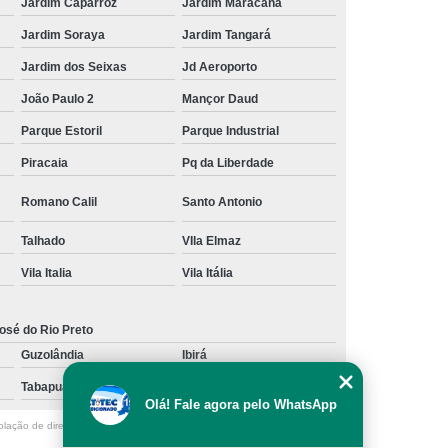
Jardim Caparroz
Jardim Maracanã
Jardim Soraya
Jardim Tangará
Jardim dos Seixas
Jd Aeroporto
João Paulo 2
Mançor Daud
Parque Estoril
Parque Industrial
Piracaia
Pq da Liberdade
Romano Calil
Santo Antonio
Talhado
VIla Elmaz
Vila Italia
Vila Itália
osé do Rio Preto
Guzolândia
Ibirá
Tabapuã
Votuporanga
Olá! Fale agora pelo WhatsApp
olação de direito autoral – artigo 184 do Código Penal –
Lei 9610/98 - Lei