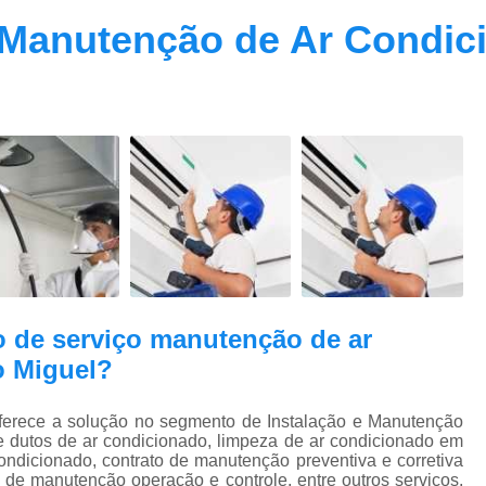
Contrato Prestação de Serviços Manute
 Manutenção de Ar Condic
Limpeza de Dutos Ar Condicionado C
Limpeza de Dutos
Limpeza de Dutos de Ar Cond
Limpeza de Dutos de Ar Condicionado Vi
Limpeza de Dutos e Coifas
Limpeza de Dut
Limpeza Dutos Ar Condicionado
Limpe
Plano de Manutenção de Ar Condicionado
Plano de Manutenção Operação
o de serviço manutenção de ar
Plano Manutenção Ar Condic
o Miguel?
Pmoc Ar Condicionado Central
Pmoc
Pmoc Ar Condicionado Vila Ma
ece a solução no segmento de Instalação e Manutenção
e dutos de ar condicionado, limpeza de ar condicionado em
Pmoc para Ar Condicionado
Pmoc P
ondicionado, contrato de manutenção preventiva e corretiva
 de manutenção operação e controle, entre outros serviços.