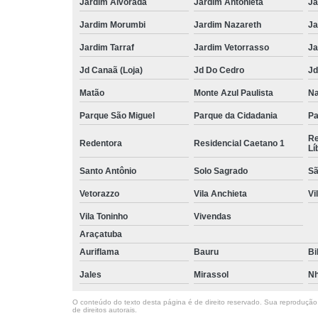
Jardim Alvorada
Jardim Antonieta
Ja
Jardim Morumbi
Jardim Nazareth
Ja
Jardim Tarraf
Jardim Vetorrasso
Ja
Jd Canaã (Loja)
Jd Do Cedro
Jd
Matão
Monte Azul Paulista
Na
Parque São Miguel
Parque da Cidadania
Pa
Re
Redentora
Residencial Caetano 1
Lí
Santo Antônio
Solo Sagrado
Sã
Vetorazzo
Vila Anchieta
Vi
Vila Toninho
Vivendas
Araçatuba
Auriflama
Bauru
Bi
Jales
Mirassol
Nh
O conteúdo do texto desta página é de direito reservado. Sua reprodução, 
de direitos autorais
.