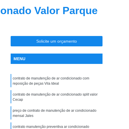
nção Ar Condicionado
Limpeza de Dutos
ionado Valor Parque
entral
Limpeza de Dutos com Robô
 de Ar Condicionado
icionado São José do Rio Preto
Solicite um orçamento
la Maceno
Limpeza de Dutos de Exaustão
os Industriais
Limpeza de Dutos Robotizada
MENU
za Robotizada de Dutos de Ar Condicionado
Plano de Manutenção Operação e Controle
contrato de manutenção de ar condicionado com
 e Controle para Ar Condicionado
reposição de peças Vila Ideal
ionado
Pmoc Ar Condicionado
contrato de manutenção de ar condicionado split valor
Cecap
 Ar Condicionado São José do Rio Preto
preço de contrato de manutenção de ar condicionado
ceno
Pmoc de Ar Condicionado
mensal Jales
lano de Manutenção Operação e Controle
contrato manutenção preventiva ar condicionado