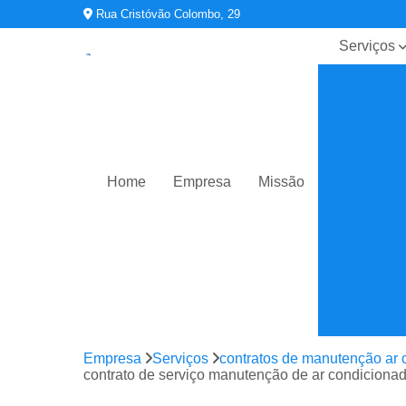
Rua Cristóvão Colombo, 29
Serviços
Contratos 
manutençã
ar
condiciona
Limpeza d
duto
Home
Empresa
Missão
Planos de
manutençã
operação 
controle
Sistemas d
ar
condiciona
Sistemas d
Empresa
Serviços
contratos de manutenção ar 
climatizaç
contrato de serviço manutenção de ar condiciona