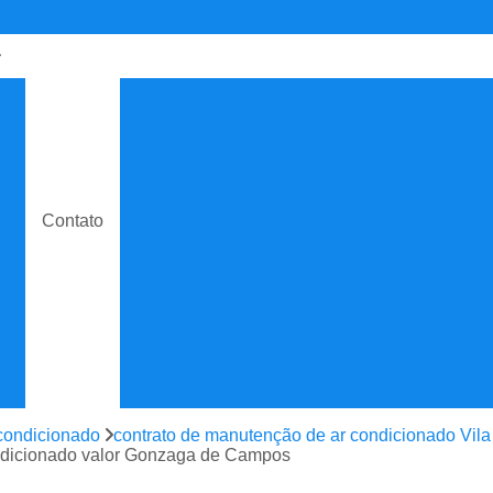
de
Contrato de Manutenção C
o
Contrato de Manuten
do
Contrato de Manutenção de Ar C
e
Contrato de Manutenção
Contato
Contrato de Manutenção de Ar C
o
Contrato de Manutenção
e
Contrato de Manutenção de
e
Contrato de Manutenção Prevent
do
Contrato de Serviço Man
e
Contrato Manutenção P
condicionado
contrato de manutenção de ar condicionado Vil
ão
ondicionado valor Gonzaga de Campos
Contrato para Manute