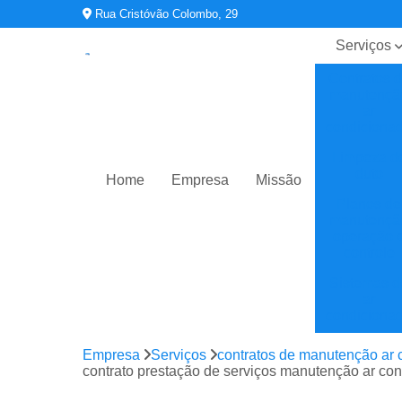
Rua Cristóvão Colombo, 29
Serviços
Contratos 
manutençã
ar
condiciona
Limpeza d
duto
Home
Empresa
Missão
Planos de
manutençã
operação 
controle
Sistemas d
ar
condiciona
Sistemas d
Empresa
Serviços
contratos de manutenção ar 
climatizaç
contrato prestação de serviços manutenção ar c