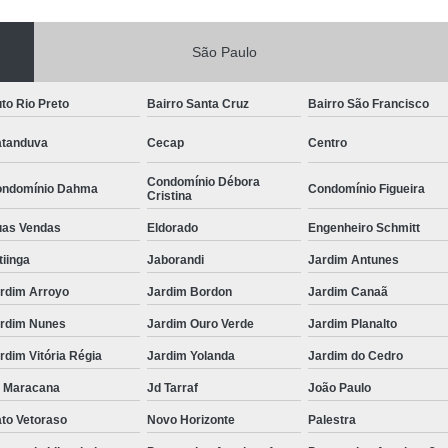
São Paulo
to Rio Preto
Bairro Santa Cruz
Bairro São Francisco
tanduva
Cecap
Centro
Condomínio Débora
ndomínio Dahma
Condomínio Figueira
Cristina
as Vendas
Eldorado
Engenheiro Schmitt
itiinga
Jaborandi
Jardim Antunes
rdim Arroyo
Jardim Bordon
Jardim Canaã
rdim Nunes
Jardim Ouro Verde
Jardim Planalto
rdim Vitória Régia
Jardim Yolanda
Jardim do Cedro
 Maracana
Jd Tarraf
João Paulo
to Vetoraso
Novo Horizonte
Palestra