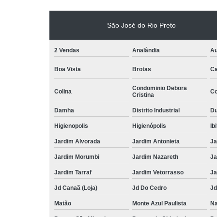
São José do Rio Preto
2 Vendas
Analândia
Au
Boa Vista
Brotas
Ca
Condominio Debora
Colina
Co
Cristina
Damha
Distrito Industrial
Du
Higienopolis
Higienópolis
Ib
Jardim Alvorada
Jardim Antonieta
Ja
Jardim Morumbi
Jardim Nazareth
Ja
Jardim Tarraf
Jardim Vetorrasso
Ja
Jd Canaã (Loja)
Jd Do Cedro
Jd
Matão
Monte Azul Paulista
Na