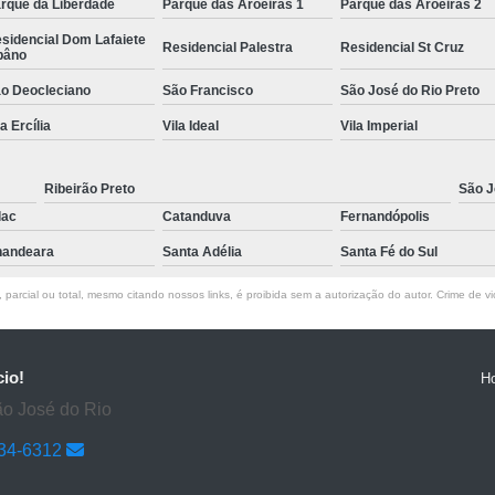
rque da Liberdade
Parque das Aroeiras 1
Parque das Aroeiras 2
sidencial Dom Lafaiete
Residencial Palestra
Residencial St Cruz
bâno
o Deocleciano
São Francisco
São José do Rio Preto
la Ercília
Vila Ideal
Vila Imperial
Ribeirão Preto
São J
lac
Catanduva
Fernandópolis
andeara
Santa Adélia
Santa Fé do Sul
parcial ou total, mesmo citando nossos links, é proibida sem a autorização do autor. Crime de vi
cio!
H
ão José do Rio
634-6312