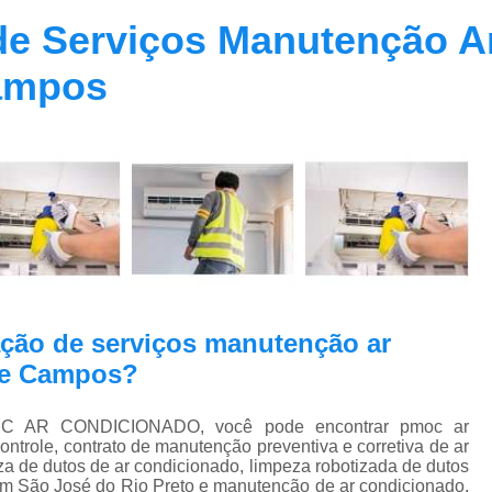
Contrato Prestação de Serviços Manute
de Serviços Manutenção A
Limpeza de Dutos Ar Condicionado C
ampos
Limpeza de Dutos
Limpeza de Dutos de Ar Cond
Limpeza de Dutos de Ar Condicionado Vi
Limpeza de Dutos e Coifas
Limpeza de Dut
Limpeza Dutos Ar Condicionado
Limpe
Plano de Manutenção de Ar Condicionado
Plano de Manutenção Operação
ação de serviços manutenção ar
Plano Manutenção Ar Condic
de Campos?
Pmoc Ar Condicionado Central
Pmoc
Pmoc Ar Condicionado Vila Ma
I-TEC AR CONDICIONADO, você pode encontrar pmoc ar
trole, contrato de manutenção preventiva e corretiva de ar
Pmoc para Ar Condicionado
Pmoc P
za de dutos de ar condicionado, limpeza robotizada de dutos
em São José do Rio Preto e manutenção de ar condicionado,