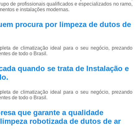
Pmoc Plano de Manutenção Opera
rupo de profissionais qualificados e especializados no ramo,
mentos e instalações modernas.
Retrofit de Sistema de Ar Condic
 quem procura por
limpeza de dutos de
Sistema Ar Condicionado São José do Rio P
Sistema de Ar Condicionado
Sistema de Ar Condicionado Retrof
eta de climatização ideal para o seu negócio, prezando
ntes de todo o Brasil.
Sistema de Dutos de Ar Condicionado
Sistema Vrf Ar Condicionado
ada quando se trata de Instalação e
do.
Sistema Central de Climatiza
Sistema de Climatização Automatizad
eta de climatização ideal para o seu negócio, prezando
Sistema de Climatização de Laboratór
ntes de todo o Brasil.
Sistema de Climatização Hospitalar
resa que garante a qualidade
Sistema de Climatização São José do Rio P
limpeza robotizada de dutos de ar
Sistema de Climatização Vrf