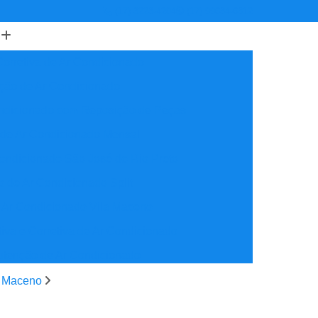
(17) 3223-4204
(17) 99634-6312
orretiva de Ar Condicionado
ção de Ar Condicionado
ondicionado com Reposição de Peças
 de Ar Condicionado Mensal
ondicionado São José do Rio Preto
 de Ar Condicionado Split
 Ar Condicionado Vila Maceno
iva e Corretiva de Ar Condicionado
utenção de Ar Condicionado
reventiva Ar Condicionado
a Maceno
nção de Ar Condicionado