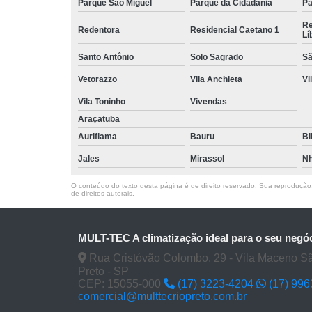
Parque São Miguel
Parque da Cidadania
Pa
Re
Redentora
Residencial Caetano 1
Lí
Santo Antônio
Solo Sagrado
Sã
Vetorazzo
Vila Anchieta
Vi
Vila Toninho
Vivendas
Araçatuba
Auriflama
Bauru
Bi
Jales
Mirassol
Nh
O conteúdo do texto desta página é de direito reservado. Sua reprodução, 
de direitos autorais
.
MULT-TEC A climatização ideal para o seu negó
Rua Cristóvão Colombo, 29 - Vila Maceno S
Preto - SP
CEP: 15055-000
(17) 3223-4204
(17) 99
comercial@multtecriopreto.com.br