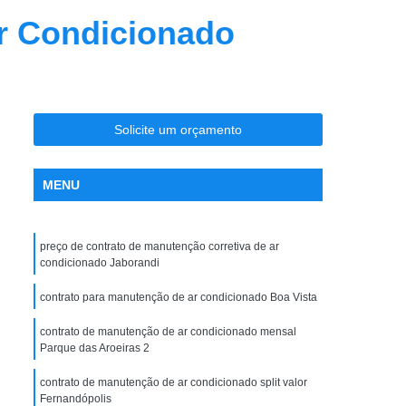
nção Ar Condicionado
Limpeza de Dutos
r Condicionado
entral
Limpeza de Dutos com Robô
 de Ar Condicionado
icionado São José do Rio Preto
Solicite um orçamento
la Maceno
Limpeza de Dutos de Exaustão
os Industriais
Limpeza de Dutos Robotizada
MENU
za Robotizada de Dutos de Ar Condicionado
Plano de Manutenção Operação e Controle
preço de contrato de manutenção corretiva de ar
 e Controle para Ar Condicionado
condicionado Jaborandi
ionado
Pmoc Ar Condicionado
contrato para manutenção de ar condicionado Boa Vista
 Ar Condicionado São José do Rio Preto
contrato de manutenção de ar condicionado mensal
Parque das Aroeiras 2
ceno
Pmoc de Ar Condicionado
lano de Manutenção Operação e Controle
contrato de manutenção de ar condicionado split valor
Fernandópolis