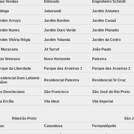
as Vendas
Eldorado
Engenheiro Schmitt
itiinga
Jaborandi
Jardim Antunes
rdim Arroyo
Jardim Bordon
Jardim Canaã
rdim Nunes
Jardim Ouro Verde
Jardim Planalto
rdim Vitória Régia
Jardim Yolanda
Jardim do Cedro
 Maracana
Jd Tarraf
João Paulo
to Vetoraso
Novo Horizonte
Palestra
rque da Liberdade
Parque das Aroeiras 1
Parque das Aroeiras 2
sidencial Dom Lafaiete
Residencial Palestra
Residencial St Cruz
bâno
o Deocleciano
São Francisco
São José do Rio Preto
la Ercília
Vila Ideal
Vila Imperial
Ribeirão Preto
São J
lac
Catanduva
Fernandópolis