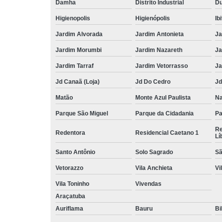
Damha
Distrito Industrial
Du
Higienopolis
Higienópolis
Ib
Jardim Alvorada
Jardim Antonieta
Ja
Jardim Morumbi
Jardim Nazareth
Ja
Jardim Tarraf
Jardim Vetorrasso
Ja
Jd Canaã (Loja)
Jd Do Cedro
Jd
Matão
Monte Azul Paulista
Na
Parque São Miguel
Parque da Cidadania
Pa
Re
Redentora
Residencial Caetano 1
Lí
Santo Antônio
Solo Sagrado
Sã
Vetorazzo
Vila Anchieta
Vi
Vila Toninho
Vivendas
Araçatuba
Auriflama
Bauru
Bi