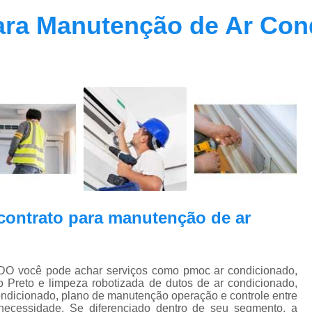
Contrato Prestação de Serviços Manute
ara Manutenção de Ar Con
Limpeza de Dutos Ar Condicionado C
Limpeza de Dutos
Limpeza de Dutos de Ar Cond
Limpeza de Dutos de Ar Condicionado Vi
Limpeza de Dutos e Coifas
Limpeza de Dut
Limpeza Dutos Ar Condicionado
Limpe
Plano de Manutenção de Ar Condicionado
Plano de Manutenção Operação
contrato para manutenção de ar
Plano Manutenção Ar Condic
Pmoc Ar Condicionado Central
Pmoc
Pmoc Ar Condicionado Vila Ma
você pode achar serviços como pmoc ar condicionado,
 Preto e limpeza robotizada de dutos de ar condicionado,
Pmoc para Ar Condicionado
Pmoc P
ondicionado, plano de manutenção operação e controle entre
necessidade. Se diferenciado dentro de seu segmento, a