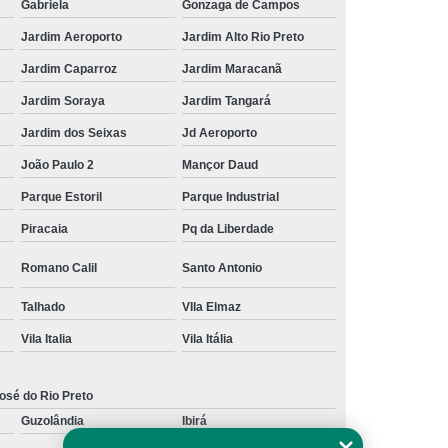
Gabriela
Gonzaga de Campos
Jardim Aeroporto
Jardim Alto Rio Preto
Jardim Caparroz
Jardim Maracanã
Jardim Soraya
Jardim Tangará
Jardim dos Seixas
Jd Aeroporto
João Paulo 2
Mançor Daud
Parque Estoril
Parque Industrial
Piracaia
Pq da Liberdade
Romano Calil
Santo Antonio
Talhado
VIla Elmaz
Vila Italia
Vila Itália
osé do Rio Preto
Guzolândia
Ibirá