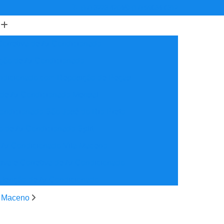
(17) 3223-4204
(17) 99634-6312
orretiva de Ar Condicionado
ção de Ar Condicionado
ondicionado com Reposição de Peças
 de Ar Condicionado Mensal
ondicionado São José do Rio Preto
 de Ar Condicionado Split
 Ar Condicionado Vila Maceno
iva e Corretiva de Ar Condicionado
utenção de Ar Condicionado
reventiva Ar Condicionado
a Maceno
nção de Ar Condicionado