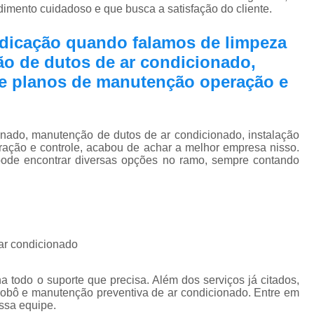
Pmoc Plano de Manutenção Opera
mento cuidadoso e que busca a satisfação do cliente.
Retrofit de Sistema de Ar Condic
edicação quando falamos de limpeza
Sistema Ar Condicionado São José do Rio P
o de dutos de ar condicionado,
Sistema de Ar Condicionado
 e planos de manutenção operação e
Sistema de Ar Condicionado Retrof
Sistema de Dutos de Ar Condicionado
onado, manutenção de dutos de ar condicionado, instalação
ação e controle, acabou de achar a melhor empresa nisso.
Sistema Vrf Ar Condicionado
 encontrar diversas opções no ramo, sempre contando
Sistema Central de Climatiza
Sistema de Climatização Automatizad
Sistema de Climatização de Laboratór
Sistema de Climatização Hospitalar
 ar condicionado
Sistema de Climatização São José do Rio P
a todo o suporte que precisa. Além dos serviços já citados,
Sistema de Climatização Vrf
obô e manutenção preventiva de ar condicionado. Entre em
ossa equipe.