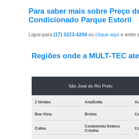
Para saber mais sobre Preço d
Condicionado Parque Estoril
Ligue para
(17) 3223-4204
ou
clique aqui
e entre 
Regiões onde a MULT-TEC ate
São José do Rio Preto
2 Vendas
Analândia
Au
Boa Vista
Brotas
Ca
Condominio Debora
Colina
Co
Cristina