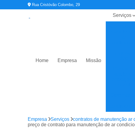
Rua Cristóvão Colombo, 29
Serviços
Contratos 
manutençã
ar
condiciona
Limpeza d
duto
Home
Empresa
Missão
Planos de
manutençã
operação 
controle
Sistemas d
ar
condiciona
Sistemas d
Empresa
Serviços
contratos de manutenção ar 
climatizaç
preço de contrato para manutenção de ar condicio