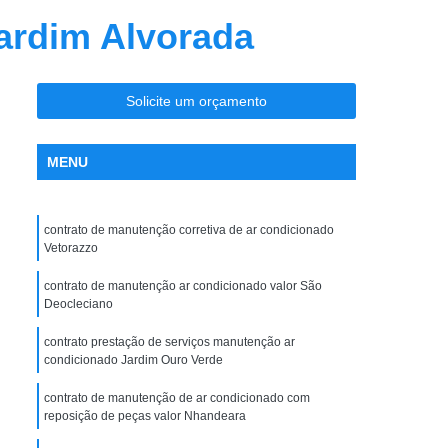
nção Ar Condicionado
Limpeza de Dutos
ardim Alvorada
entral
Limpeza de Dutos com Robô
 de Ar Condicionado
Solicite um orçamento
icionado São José do Rio Preto
la Maceno
Limpeza de Dutos de Exaustão
MENU
os Industriais
Limpeza de Dutos Robotizada
za Robotizada de Dutos de Ar Condicionado
contrato de manutenção corretiva de ar condicionado
Vetorazzo
Plano de Manutenção Operação e Controle
 e Controle para Ar Condicionado
contrato de manutenção ar condicionado valor São
Deocleciano
ionado
Pmoc Ar Condicionado
contrato prestação de serviços manutenção ar
 Ar Condicionado São José do Rio Preto
condicionado Jardim Ouro Verde
ceno
Pmoc de Ar Condicionado
contrato de manutenção de ar condicionado com
reposição de peças valor Nhandeara
lano de Manutenção Operação e Controle