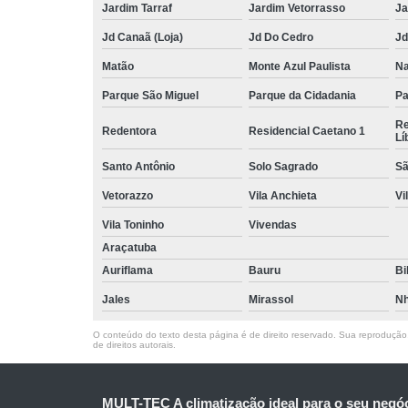
Jardim Tarraf
Jardim Vetorrasso
Ja
Jd Canaã (Loja)
Jd Do Cedro
Jd
Matão
Monte Azul Paulista
Na
Parque São Miguel
Parque da Cidadania
Pa
Re
Redentora
Residencial Caetano 1
Lí
Santo Antônio
Solo Sagrado
Sã
Vetorazzo
Vila Anchieta
Vi
Vila Toninho
Vivendas
Araçatuba
Auriflama
Bauru
Bi
Jales
Mirassol
Nh
O conteúdo do texto desta página é de direito reservado. Sua reprodução, 
de direitos autorais
.
MULT-TEC A climatização ideal para o seu negó