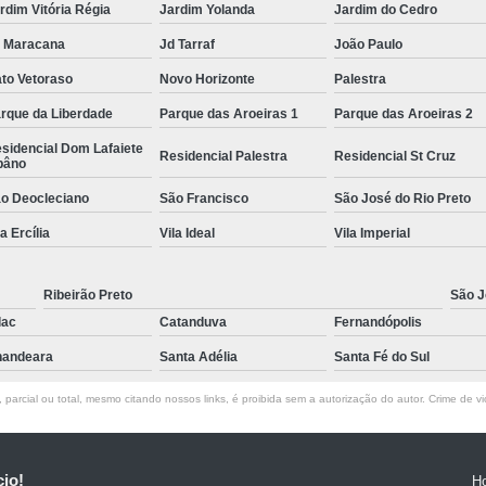
rdim Vitória Régia
Jardim Yolanda
Jardim do Cedro
 Maracana
Jd Tarraf
João Paulo
to Vetoraso
Novo Horizonte
Palestra
rque da Liberdade
Parque das Aroeiras 1
Parque das Aroeiras 2
sidencial Dom Lafaiete
Residencial Palestra
Residencial St Cruz
bâno
o Deocleciano
São Francisco
São José do Rio Preto
la Ercília
Vila Ideal
Vila Imperial
Ribeirão Preto
São J
lac
Catanduva
Fernandópolis
andeara
Santa Adélia
Santa Fé do Sul
parcial ou total, mesmo citando nossos links, é proibida sem a autorização do autor. Crime de vi
cio!
H