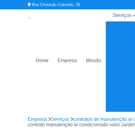
Rua Cristóvão Colombo, 29
Serviços
Contratos 
manutençã
ar
condiciona
Limpeza d
duto
Home
Empresa
Missão
Planos de
manutençã
operação 
controle
Sistemas d
ar
condiciona
Sistemas d
Empresa
Serviços
contratos de manutenção ar 
climatizaç
contrato manutenção ar condicionado valor Jardi