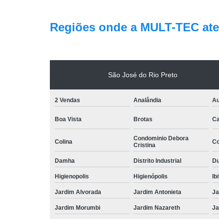
Regiões onde a MULT-TEC ate
São José do Rio Preto
2 Vendas
Analândia
Au
Boa Vista
Brotas
Ca
Condominio Debora
Colina
Co
Cristina
Damha
Distrito Industrial
Du
Higienopolis
Higienópolis
Ib
Jardim Alvorada
Jardim Antonieta
Ja
Jardim Morumbi
Jardim Nazareth
Ja