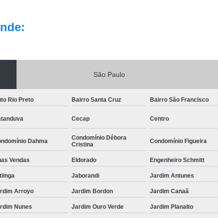
nde:
São Paulo
to Rio Preto
Bairro Santa Cruz
Bairro São Francisco
tanduva
Cecap
Centro
Condomínio Débora
ndomínio Dahma
Condomínio Figueira
Cristina
as Vendas
Eldorado
Engenheiro Schmitt
itiinga
Jaborandi
Jardim Antunes
rdim Arroyo
Jardim Bordon
Jardim Canaã
rdim Nunes
Jardim Ouro Verde
Jardim Planalto