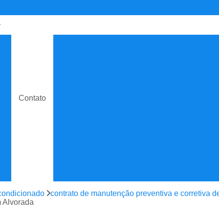
de
Contrato de Manutenção C
o
Contrato de Manuten
do
Contrato de Manutenção de Ar C
e
Contrato de Manutenção
Contato
Contrato de Manutenção de Ar C
o
Contrato de Manutenção
e
Contrato de Manutenção de
e
Contrato de Manutenção Prevent
do
Contrato de Serviço Man
e
Contrato Manutenção P
condicionado
contrato de manutenção preventiva e corretiva d
ão
m Alvorada
Contrato para Manute