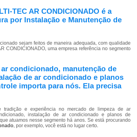
Pmoc Plano de Manutenção Opera
ULTI-TEC AR CONDICIONADO é a
Retrofit de Sistema de Ar Condic
ra por Instalação e Manutenção de
Sistema Ar Condicionado São José do Rio P
Sistema de Ar Condicionado
icionado sejam feitos de maneira adequada, com qualidade
Sistema de Ar Condicionado Retrof
EC AR CONDICIONADO, uma empresa referência no segmento
Sistema de Dutos de Ar Condicionado
Sistema Vrf Ar Condicionado
e ar condicionado, manutenção de
Sistema Central de Climatiza
talação de ar condicionado e planos
role importa para nós. Ela precisa
Sistema de Climatização Automatizad
Sistema de Climatização de Laboratór
Sistema de Climatização Hospitalar
adição e experiência no mercado de limpeza de ar
dicionado, instalação de ar condicionado e planos de
Sistema de Climatização São José do Rio P
a que atuamos nesse segmento há anos. Se está procurando
ionado
, por exemplo, você está no lugar certo.
Sistema de Climatização Vrf