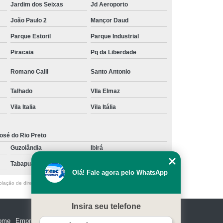
Jardim dos Seixas
Jd Aeroporto
João Paulo 2
Mançor Daud
Parque Estoril
Parque Industrial
Piracaia
Pq da Liberdade
Romano Calil
Santo Antonio
Talhado
VIla Elmaz
Vila Italia
Vila Itália
osé do Rio Preto
Guzolândia
Ibirá
Tabapuã
Votuporanga
Olá! Fale agora pelo WhatsApp
olação de direito autoral – artigo 184 do Código Penal –
Lei 9610/98 - Lei
Insira seu telefone
ome
Empresa
Missão
Serviços
Contato
Mapa do site