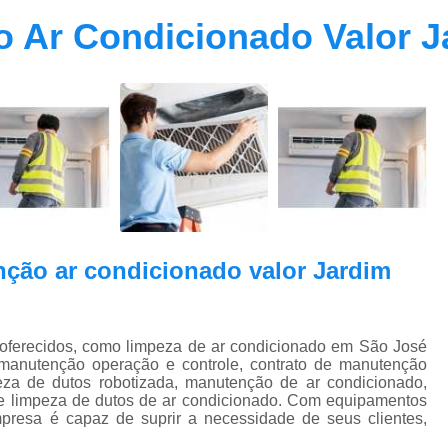
Contrato Prestação de Serviços Manute
 Ar Condicionado Valor J
Limpeza de Dutos Ar Condicionado C
Limpeza de Dutos
Limpeza de Dutos de Ar Cond
Limpeza de Dutos de Ar Condicionado Vi
Limpeza de Dutos e Coifas
Limpeza de Dut
Limpeza Dutos Ar Condicionado
Limpe
Plano de Manutenção de Ar Condicionado
ção ar condicionado valor Jardim
Plano de Manutenção Operação
Plano Manutenção Ar Condic
 oferecidos, como limpeza de ar condicionado em São José
Pmoc Ar Condicionado Central
Pmoc
manutenção operação e controle, contrato de manutenção
peza de dutos robotizada, manutenção de ar condicionado,
Pmoc Ar Condicionado Vila Ma
 e limpeza de dutos de ar condicionado. Com equipamentos
presa é capaz de suprir a necessidade de seus clientes,
Pmoc para Ar Condicionado
Pmoc P