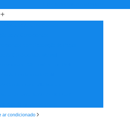
(17) 3223-4204
(17) 99634-6312
orretiva de Ar Condicionado
ção de Ar Condicionado
ondicionado com Reposição de Peças
 de Ar Condicionado Mensal
ondicionado São José do Rio Preto
 de Ar Condicionado Split
 Ar Condicionado Vila Maceno
iva e Corretiva de Ar Condicionado
utenção de Ar Condicionado
reventiva Ar Condicionado
e ar condicionado
nção de Ar Condicionado