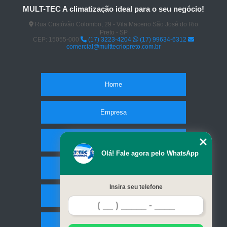
MULT-TEC A climatização ideal para o seu negócio!
Rua Cristóvão Colombo, 29 - Vila Maceno São José do Rio
Preto - SP
CEP: 15055-000
(17) 3223-4204
(17) 99634-6312
comercial@multtecriopreto.com.br
Home
Empresa
Missão
Olá! Fale agora pelo WhatsApp
Serviços
Insira seu telefone
Contato
Mapa do site