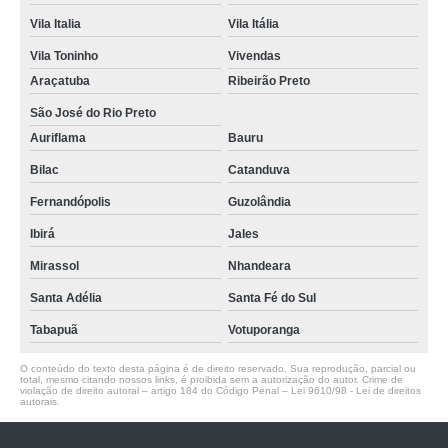
Vila Italia
Vila Itália
Vila Toninho
Vivendas
Araçatuba
Ribeirão Preto
São José do Rio Preto
Auriflama
Bauru
Bilac
Catanduva
Fernandópolis
Guzolândia
Ibirá
Jales
Mirassol
Nhandeara
Santa Adélia
Santa Fé do Sul
Tabapuã
Votuporanga
O conteúdo do texto desta página é de direito reservado. Sua reprodução, parcial ou
total, mesmo citando nossos links, é proibida sem a autorização do autor. Crime de
violação de direito autoral – artigo 184 do Código Penal –
Lei 9610/98 - Lei de direitos
autorais
.