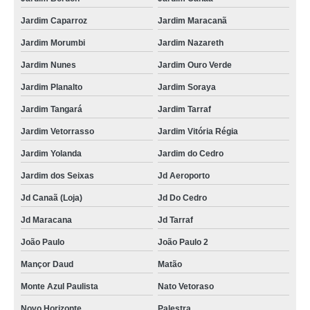
Jardim Caparroz
Jardim Maracanã
Jardim Morumbi
Jardim Nazareth
Jardim Nunes
Jardim Ouro Verde
Jardim Planalto
Jardim Soraya
Jardim Tangará
Jardim Tarraf
Jardim Vetorrasso
Jardim Vitória Régia
Jardim Yolanda
Jardim do Cedro
Jardim dos Seixas
Jd Aeroporto
Jd Canaã (Loja)
Jd Do Cedro
Jd Maracana
Jd Tarraf
João Paulo
João Paulo 2
Mançor Daud
Matão
Monte Azul Paulista
Nato Vetoraso
Novo Horizonte
Palestra