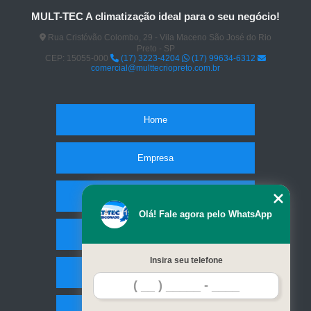
MULT-TEC A climatização ideal para o seu negócio!
Rua Cristóvão Colombo, 29 - Vila Maceno São José do Rio
Preto - SP
CEP: 15055-000
(17) 3223-4204
(17) 99634-6312
comercial@multtecriopreto.com.br
Home
Empresa
Missão
Olá! Fale agora pelo WhatsApp
Serviços
Insira seu telefone
Contato
Mapa do site