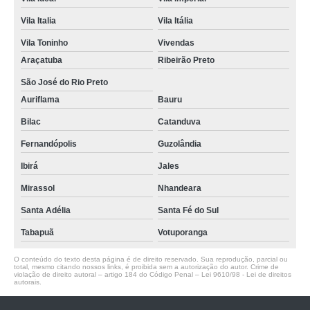
Vila Italia
Vila Itália
Vila Toninho
Vivendas
Araçatuba
Ribeirão Preto
São José do Rio Preto
Auriflama
Bauru
Bilac
Catanduva
Fernandópolis
Guzolândia
Ibirá
Jales
Mirassol
Nhandeara
Santa Adélia
Santa Fé do Sul
Tabapuã
Votuporanga
O conteúdo do texto desta página é de direito reservado. Sua reprodução, parcial ou
total, mesmo citando nossos links, é proibida sem a autorização do autor. Crime de
violação de direito autoral – artigo 184 do Código Penal –
Lei 9610/98 - Lei de direitos
autorais
.