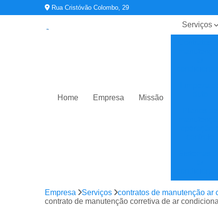
Rua Cristóvão Colombo, 29
Serviços
Contratos 
manutençã
ar
condiciona
Limpeza d
duto
Home
Empresa
Missão
Planos de
manutençã
operação 
controle
Sistemas d
ar
condiciona
Sistemas d
Empresa
Serviços
contratos de manutenção ar 
climatizaç
contrato de manutenção corretiva de ar condicion