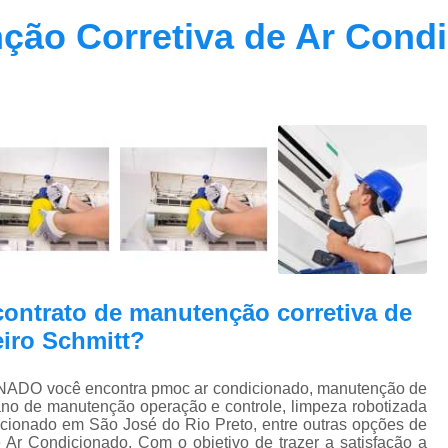
Contrato Prestação de Serviços Manute
ção Corretiva de Ar Condi
Limpeza de Dutos Ar Condicionado C
Limpeza de Dutos
Limpeza de Dutos de Ar Cond
Limpeza de Dutos de Ar Condicionado Vi
Limpeza de Dutos e Coifas
Limpeza de Dut
Limpeza Dutos Ar Condicionado
Limpe
Plano de Manutenção de Ar Condicionado
Plano de Manutenção Operação
contrato de manutenção corretiva de
Plano Manutenção Ar Condic
iro Schmitt?
Pmoc Ar Condicionado Central
Pmoc
Pmoc Ar Condicionado Vila Ma
ADO você encontra pmoc ar condicionado, manutenção de
lano de manutenção operação e controle, limpeza robotizada
Pmoc para Ar Condicionado
Pmoc P
icionado em São José do Rio Preto, entre outras opções de
 Ar Condicionado. Com o objetivo de trazer a satisfação a