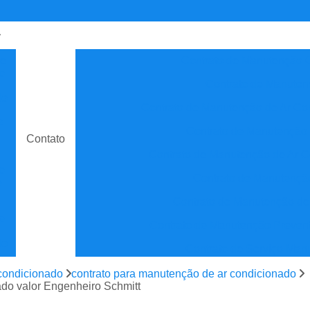
de
Contrato de Manutenção C
o
Contrato de Manuten
do
Contrato de Manutenção de Ar C
e
Contrato de Manutenção
Contato
Contrato de Manutenção de Ar C
o
Contrato de Manutenção
e
Contrato de Manutenção de
e
Contrato de Manutenção Prevent
do
Contrato de Serviço Man
e
Contrato Manutenção P
condicionado
contrato para manutenção de ar condicionado
ão
ado valor Engenheiro Schmitt
Contrato para Manute