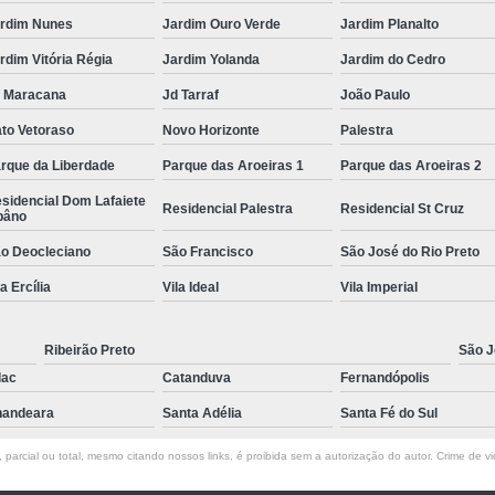
rdim Nunes
Jardim Ouro Verde
Jardim Planalto
rdim Vitória Régia
Jardim Yolanda
Jardim do Cedro
 Maracana
Jd Tarraf
João Paulo
to Vetoraso
Novo Horizonte
Palestra
rque da Liberdade
Parque das Aroeiras 1
Parque das Aroeiras 2
sidencial Dom Lafaiete
Residencial Palestra
Residencial St Cruz
bâno
o Deocleciano
São Francisco
São José do Rio Preto
la Ercília
Vila Ideal
Vila Imperial
Ribeirão Preto
São J
lac
Catanduva
Fernandópolis
andeara
Santa Adélia
Santa Fé do Sul
parcial ou total, mesmo citando nossos links, é proibida sem a autorização do autor. Crime de vi