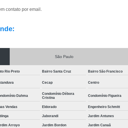
em contato por email.
nde:
São Paulo
to Rio Preto
Bairro Santa Cruz
Bairro São Francisco
tanduva
Cecap
Centro
Condomínio Débora
ndomínio Dahma
Condomínio Figueira
Cristina
as Vendas
Eldorado
Engenheiro Schmitt
itiinga
Jaborandi
Jardim Antunes
rdim Arroyo
Jardim Bordon
Jardim Canaã