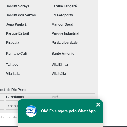
Jardim Soraya
Jardim Tangará
Jardim dos Seixas
Jd Aeroporto
João Paulo 2
Mançor Daud
Parque Estoril
Parque Industrial
Piracaia
Pq da Liberdade
Romano Calil
Santo Antonio
Talhado
VIla Elmaz
Vila Italia
Vila Itália
osé do Rio Preto
Guzolândia
Ibirá
Tabapuã
Votuporanga
Olá! Fale agora pelo WhatsApp
olação de direito autoral – artigo 184 do Código Penal –
Lei 9610/98 - Lei