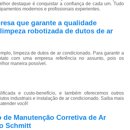
Pmoc Plano de Manutenção Opera
elhor destaque é conquistar a confiança de cada um. Tudo
uipamentos modernos e profissionais experientes.
Retrofit de Sistema de Ar Condic
resa que garante a qualidade
Sistema Ar Condicionado São José do Rio P
limpeza robotizada de dutos de ar
Sistema de Ar Condicionado
Sistema de Ar Condicionado Retrof
Sistema de Dutos de Ar Condicionado
plo, limpeza de dutos de ar condicionado. Para garantir a
ntato com uma empresa referência no assunto, pois os
Sistema Vrf Ar Condicionado
elhor maneira possível.
Sistema Central de Climatiza
Sistema de Climatização Automatizad
Sistema de Climatização de Laboratór
ficada e custo-benefício, e também oferecemos outros
tos industriais e instalação de ar condicionado. Saiba mais
Sistema de Climatização Hospitalar
atender você!
Sistema de Climatização São José do Rio P
o de Manutenção Corretiva de Ar
Sistema de Climatização Vrf
o Schmitt