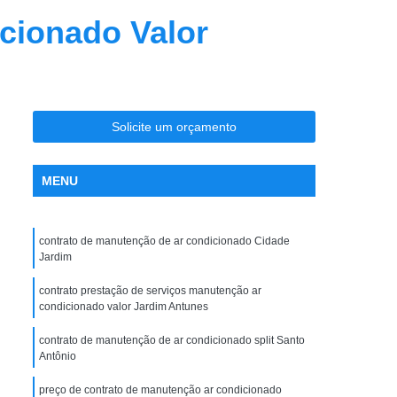
nção Ar Condicionado
Limpeza de Dutos
cionado Valor
entral
Limpeza de Dutos com Robô
 de Ar Condicionado
icionado São José do Rio Preto
Solicite um orçamento
la Maceno
Limpeza de Dutos de Exaustão
os Industriais
Limpeza de Dutos Robotizada
MENU
za Robotizada de Dutos de Ar Condicionado
Plano de Manutenção Operação e Controle
contrato de manutenção de ar condicionado Cidade
 e Controle para Ar Condicionado
Jardim
ionado
Pmoc Ar Condicionado
contrato prestação de serviços manutenção ar
condicionado valor Jardim Antunes
 Ar Condicionado São José do Rio Preto
contrato de manutenção de ar condicionado split Santo
ceno
Pmoc de Ar Condicionado
Antônio
lano de Manutenção Operação e Controle
preço de contrato de manutenção ar condicionado