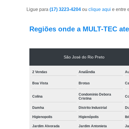
Ligue para
(17) 3223-4204
ou
clique aqui
e entre 
Regiões onde a MULT-TEC ate
São José do Rio Preto
2 Vendas
Analândia
Au
Boa Vista
Brotas
Ca
Condominio Debora
Colina
Co
Cristina
Damha
Distrito Industrial
Du
Higienopolis
Higienópolis
Ib
Jardim Alvorada
Jardim Antonieta
Ja