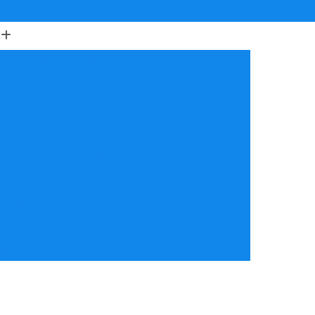
(17) 3223-4204
(17) 99634-6312
orretiva de Ar Condicionado
ção de Ar Condicionado
ondicionado com Reposição de Peças
 de Ar Condicionado Mensal
ondicionado São José do Rio Preto
 de Ar Condicionado Split
 Ar Condicionado Vila Maceno
iva e Corretiva de Ar Condicionado
utenção de Ar Condicionado
reventiva Ar Condicionado
nção de Ar Condicionado