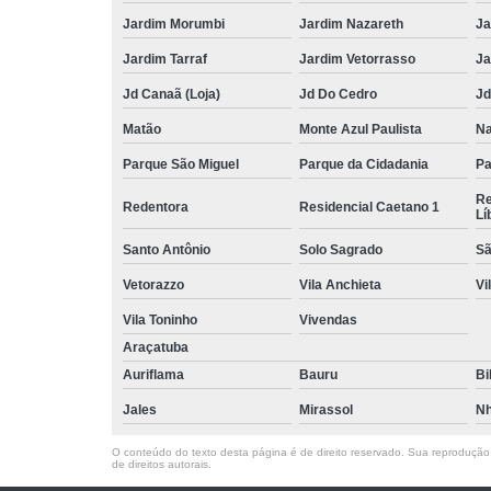
Jardim Morumbi
Jardim Nazareth
Ja
Jardim Tarraf
Jardim Vetorrasso
Ja
Jd Canaã (Loja)
Jd Do Cedro
Jd
Matão
Monte Azul Paulista
Na
Parque São Miguel
Parque da Cidadania
Pa
Re
Redentora
Residencial Caetano 1
Lí
Santo Antônio
Solo Sagrado
Sã
Vetorazzo
Vila Anchieta
Vi
Vila Toninho
Vivendas
Araçatuba
Auriflama
Bauru
Bi
Jales
Mirassol
Nh
O conteúdo do texto desta página é de direito reservado. Sua reprodução, 
de direitos autorais
.