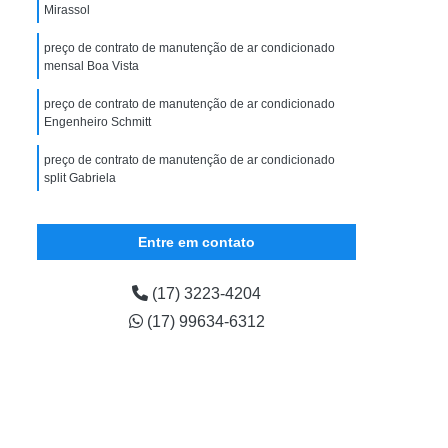
ção e Controle de Ar Condicionado
Mirassol
ionado
Sistema Ar Condicionado
preço de contrato de manutenção de ar condicionado
mensal Boa Vista
reto
Sistema Ar Condicionado Vila Maceno
preço de contrato de manutenção de ar condicionado
Sistema de Ar Condicionado Central
Engenheiro Schmitt
it
Sistema de Ar Condicionado Vrf
preço de contrato de manutenção de ar condicionado
Sistema de Refrigeração Ar Condicionado
split Gabriela
Sistema Vrf de Ar Condicionado
contrato de manutenção de ar condicionado mensal Vila
Imperial
Entre em contato
ção
Sistema de Climatização
contrato de manutenção de ar condicionado com
o
Sistema de Climatização Comercial
reposição de peças valor Jardim Yolanda
(17) 3223-4204
io
Sistema de Climatização de Salas
(17) 99634-6312
preço de contrato de manutenção de ar condicionado
Sistema de Climatização Industrial
com reposição de peças Cidade Jardim
reto
Sistema de Climatização Vila Maceno
Sistema de Climatização Vrv