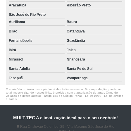
Araçatuba
Ribeirão Preto
São José do Rio Preto
Auriflama
Bauru
Bilac
Catanduva
Fernandópolis
Guzolândia
Ibirá
Jales
Mirassol
Nhandeara
Santa Adélia
Santa Fé do Sul
Tabapuã
Votuporanga
O conteúdo do texto desta página é de direito reservado. Sua reprodução, parcial ou
total, mesmo citando nossos links, é proibida sem a autorização do autor. Crime de
violação de direito autoral – artigo 184 do Código Penal –
Lei 9610/98 - Lei de direitos
autorais
.
MULT-TEC A climatização ideal para o seu negócio!
Rua Cristóvão Colombo, 29 - Vila Maceno São José do Rio