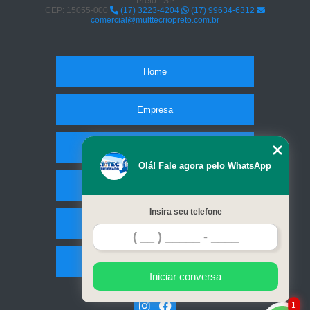
Preto - SP
CEP: 15055-000
(17) 3223-4204
(17) 99634-6312
comercial@multtecriopreto.com.br
Home
Empresa
Missão
Olá! Fale agora pelo WhatsApp
Serviços
Insira seu telefone
Contato
Mapa do site
Iniciar conversa
1