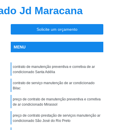
nção Ar Condicionado
Limpeza de Dutos
nado Jd Maracana
entral
Limpeza de Dutos com Robô
 de Ar Condicionado
Solicite um orçamento
icionado São José do Rio Preto
la Maceno
Limpeza de Dutos de Exaustão
MENU
os Industriais
Limpeza de Dutos Robotizada
za Robotizada de Dutos de Ar Condicionado
contrato de manutenção preventiva e corretiva de ar
condicionado Santa Adélia
Plano de Manutenção Operação e Controle
 e Controle para Ar Condicionado
contrato de serviço manutenção de ar condicionado
Bilac
ionado
Pmoc Ar Condicionado
preço de contrato de manutenção preventiva e corretiva
 Ar Condicionado São José do Rio Preto
de ar condicionado Mirassol
ceno
Pmoc de Ar Condicionado
preço de contrato prestação de serviços manutenção ar
condicionado São José do Rio Preto
lano de Manutenção Operação e Controle