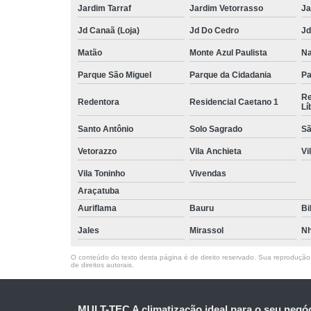
Jardim Tarraf
Jardim Vetorrasso
Ja
Jd Canaã (Loja)
Jd Do Cedro
Jd
Matão
Monte Azul Paulista
Na
Parque São Miguel
Parque da Cidadania
Pa
Re
Redentora
Residencial Caetano 1
Lí
Santo Antônio
Solo Sagrado
Sã
Vetorazzo
Vila Anchieta
Vi
Vila Toninho
Vivendas
Araçatuba
Auriflama
Bauru
Bi
Jales
Mirassol
Nh
O conteúdo do texto desta página é de direito reservado. Sua reprodução, 
de direitos autorais
.
MULT-TEC A climatização ideal para o seu negó