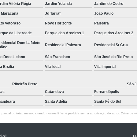
rdim Vitória Régia
Jardim Yolanda
Jardim do Cedro
 Maracana
Jd Tarraf
João Paulo
to Vetoraso
Novo Horizonte
Palestra
rque da Liberdade
Parque das Aroeiras 1
Parque das Aroeiras 2
sidencial Dom Lafaiete
Residencial Palestra
Residencial St Cruz
bâno
o Deocleciano
São Francisco
São José do Rio Preto
la Ercília
Vila Ideal
Vila Imperial
Ribeirão Preto
São J
lac
Catanduva
Fernandópolis
andeara
Santa Adélia
Santa Fé do Sul
parcial ou total, mesmo citando nossos links, é proibida sem a autorização do autor. Crime de vi
cio!
H