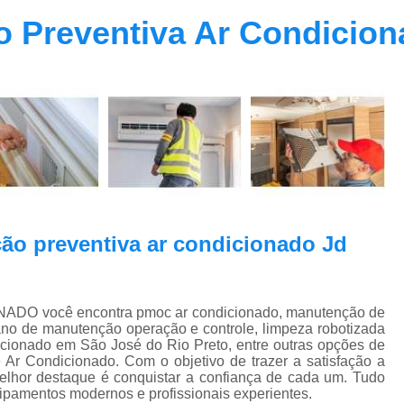
Contrato Prestação de Serviços Manute
o Preventiva Ar Condicio
Limpeza de Dutos Ar Condicionado C
Limpeza de Dutos
Limpeza de Dutos de Ar Cond
Limpeza de Dutos de Ar Condicionado Vi
Limpeza de Dutos e Coifas
Limpeza de Dut
Limpeza Dutos Ar Condicionado
Limpe
Plano de Manutenção de Ar Condicionado
ão preventiva ar condicionado Jd
Plano de Manutenção Operação
Plano Manutenção Ar Condic
ADO você encontra pmoc ar condicionado, manutenção de
Pmoc Ar Condicionado Central
Pmoc
lano de manutenção operação e controle, limpeza robotizada
icionado em São José do Rio Preto, entre outras opções de
Pmoc Ar Condicionado Vila Ma
 Ar Condicionado. Com o objetivo de trazer a satisfação a
elhor destaque é conquistar a confiança de cada um. Tudo
Pmoc para Ar Condicionado
Pmoc P
uipamentos modernos e profissionais experientes.