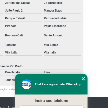
Jardim dos Seixas
Jd Aeroporto
João Paulo 2
Mançor Daud
Parque Estoril
Parque Industrial
Piracaia
Pq da Liberdade
Romano Calil
Santo Antonio
Talhado
VIla Elmaz
Vila Italia
Vila Itália
osé do Rio Preto
Guzolândia
Ibirá
Tabapuã
Votuporanga
Olá! Fale agora pelo WhatsApp
olação de direito autoral – artigo 184 do Código Penal –
Lei 9610/98 - Lei
Insira seu telefone
ome
Empresa
Missão
Serviços
Contato
Mapa do site