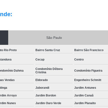
nde:
São Paulo
to Rio Preto
Bairro Santa Cruz
Bairro São Francisco
tanduva
Cecap
Centro
Condomínio Débora
ndomínio Dahma
Condomínio Figueira
Cristina
as Vendas
Eldorado
Engenheiro Schmitt
itiinga
Jaborandi
Jardim Antunes
rdim Arroyo
Jardim Bordon
Jardim Canaã
rdim Nunes
Jardim Ouro Verde
Jardim Planalto