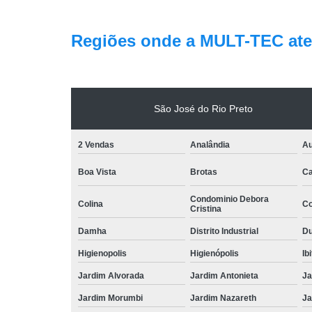
Regiões onde a MULT-TEC ate
São José do Rio Preto
2 Vendas
Analândia
Au
Boa Vista
Brotas
Ca
Condominio Debora
Colina
Co
Cristina
Damha
Distrito Industrial
Du
Higienopolis
Higienópolis
Ib
Jardim Alvorada
Jardim Antonieta
Ja
Jardim Morumbi
Jardim Nazareth
Ja