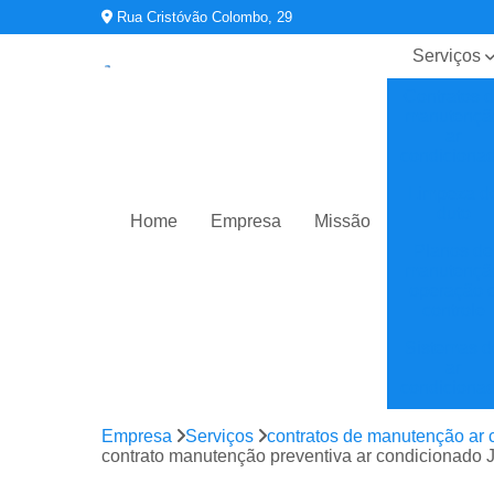
Rua Cristóvão Colombo, 29
Serviços
Contratos 
manutençã
ar
condiciona
Limpeza d
duto
Home
Empresa
Missão
Planos de
manutençã
operação 
controle
Sistemas d
ar
condiciona
Sistemas d
Empresa
Serviços
contratos de manutenção ar 
climatizaç
contrato manutenção preventiva ar condicionado