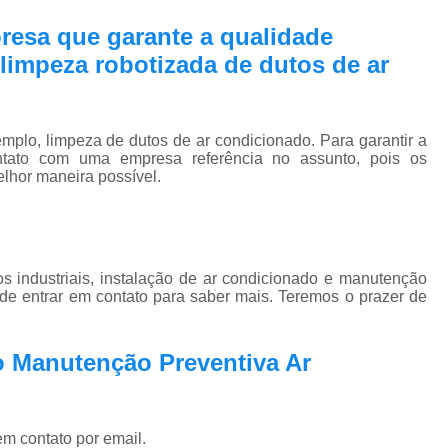
Pmoc Plano de Manutenção Opera
resa que garante a qualidade
Retrofit de Sistema de Ar Condic
limpeza robotizada de dutos de ar
Sistema Ar Condicionado São José do Rio P
Sistema de Ar Condicionado
plo, limpeza de dutos de ar condicionado. Para garantir a
Sistema de Ar Condicionado Retrof
ntato com uma empresa referência no assunto, pois os
elhor maneira possível.
Sistema de Dutos de Ar Condicionado
Sistema Vrf Ar Condicionado
Sistema Central de Climatiza
 industriais, instalação de ar condicionado e manutenção
Sistema de Climatização Automatizad
 de entrar em contato para saber mais. Teremos o prazer de
Sistema de Climatização de Laboratór
Sistema de Climatização Hospitalar
o Manutenção Preventiva Ar
Sistema de Climatização São José do Rio P
Sistema de Climatização Vrf
em contato por email.