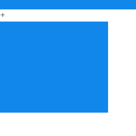
(17) 3223-4204
(17) 99634-6312
orretiva de Ar Condicionado
ção de Ar Condicionado
ondicionado com Reposição de Peças
 de Ar Condicionado Mensal
ondicionado São José do Rio Preto
 de Ar Condicionado Split
 Ar Condicionado Vila Maceno
iva e Corretiva de Ar Condicionado
utenção de Ar Condicionado
reventiva Ar Condicionado
nção de Ar Condicionado