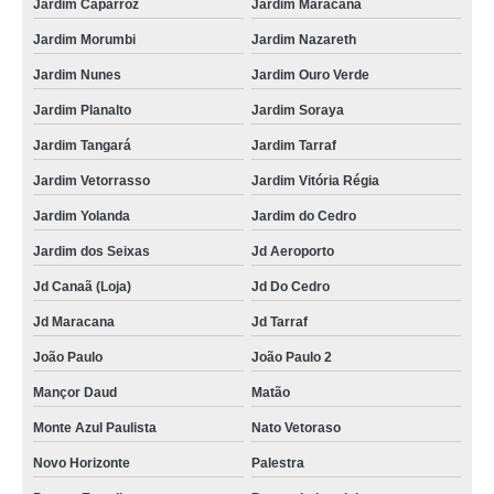
Jardim Caparroz
Jardim Maracanã
Jardim Morumbi
Jardim Nazareth
Jardim Nunes
Jardim Ouro Verde
Jardim Planalto
Jardim Soraya
Jardim Tangará
Jardim Tarraf
Jardim Vetorrasso
Jardim Vitória Régia
Jardim Yolanda
Jardim do Cedro
Jardim dos Seixas
Jd Aeroporto
Jd Canaã (Loja)
Jd Do Cedro
Jd Maracana
Jd Tarraf
João Paulo
João Paulo 2
Mançor Daud
Matão
Monte Azul Paulista
Nato Vetoraso
Novo Horizonte
Palestra