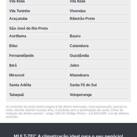
Vila Italia
Vila Itália
Vila Toninho
Vivendas
Araçatuba
Ribeirão Preto
São José do Rio Preto
Auriflama
Bauru
Bilac
Catanduva
Fernandópolis
Guzolândia
Ibirá
Jales
Mirassol
Nhandeara
Santa Adélia
Santa Fé do Sul
Tabapuã
Votuporanga
O conteúdo do texto desta página é de direito reservado. Sua reprodução, parcial ou
total, mesmo citando nossos links, é proibida sem a autorização do autor. Crime de
violação de direito autoral – artigo 184 do Código Penal –
Lei 9610/98 - Lei de direitos
autorais
.
MULT-TEC A climatização ideal para o seu negócio!