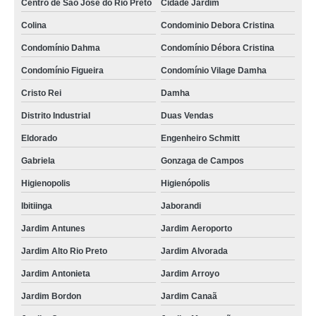
Centro de São José do Rio Preto
Cidade Jardim
Colina
Condominio Debora Cristina
Condomínio Dahma
Condomínio Débora Cristina
Condomínio Figueira
Condomínio Vilage Damha
Cristo Rei
Damha
Distrito Industrial
Duas Vendas
Eldorado
Engenheiro Schmitt
Gabriela
Gonzaga de Campos
Higienopolis
Higienópolis
Ibitiinga
Jaborandi
Jardim Antunes
Jardim Aeroporto
Jardim Alto Rio Preto
Jardim Alvorada
Jardim Antonieta
Jardim Arroyo
Jardim Bordon
Jardim Canaã