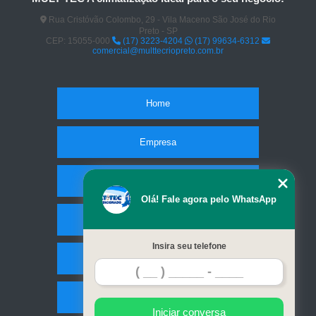
Rua Cristóvão Colombo, 29 - Vila Maceno São José do Rio
Preto - SP
CEP: 15055-000
(17) 3223-4204
(17) 99634-6312
comercial@multtecriopreto.com.br
Home
Empresa
Missão
Olá! Fale agora pelo WhatsApp
Serviços
Insira seu telefone
Contato
Mapa do site
Iniciar conversa