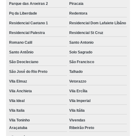
Parque das Aroeiras 2
Piracaia
Pq da Liberdade
Redentora
Residencial Caetano 1
Residencial Dom Lafaiete Líbâno
Residencial Palestra
Residencial St Cruz
Romano Calil
Santo Antonio
Santo Antônio
Solo Sagrado
São Deocleciano
São Francisco
São José do Rio Preto
Talhado
VIla Elmaz
Vetorazzo
Vila Anchieta
Vila Ercília
Vila Ideal
Vila Imperial
Vila Italia
Vila Itália
Vila Toninho
Vivendas
Araçatuba
Ribeirão Preto