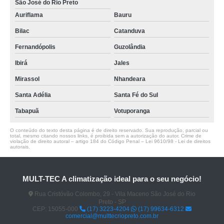
São José do Rio Preto
Auriflama
Bauru
Bilac
Catanduva
Fernandópolis
Guzolândia
Ibirá
Jales
Mirassol
Nhandeara
Santa Adélia
Santa Fé do Sul
Tabapuã
Votuporanga
O conteúdo do texto desta página é de direito reservado. Sua reprodução, parcial ou
total, mesmo citando nossos links, é proibida sem a autorização do autor. Crime de
violação de direito autoral – artigo 184 do Código Penal –
Lei 9610/98 - Lei de direitos
autorais
.
MULT-TEC A climatização ideal para o seu negócio!
Rua Cristóvão Colombo, 29 - Vila Maceno São José do Rio
Preto - SP
CEP: 15055-000
(17) 3223-4204
(17) 99634-6312
comercial@multtecriopreto.com.br