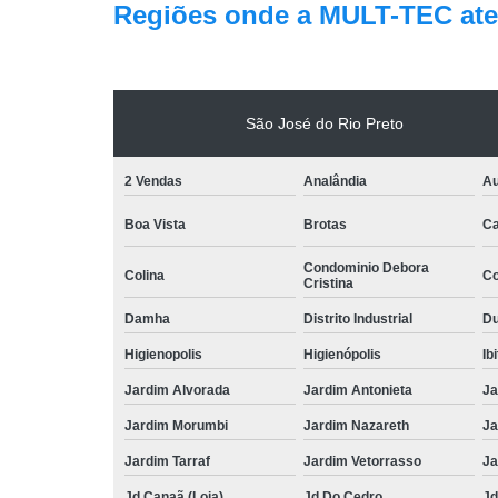
Regiões onde a MULT-TEC ate
São José do Rio Preto
2 Vendas
Analândia
Au
Boa Vista
Brotas
Ca
Condominio Debora
Colina
Co
Cristina
Damha
Distrito Industrial
Du
Higienopolis
Higienópolis
Ib
Jardim Alvorada
Jardim Antonieta
Ja
Jardim Morumbi
Jardim Nazareth
Ja
Jardim Tarraf
Jardim Vetorrasso
Ja
Jd Canaã (Loja)
Jd Do Cedro
Jd