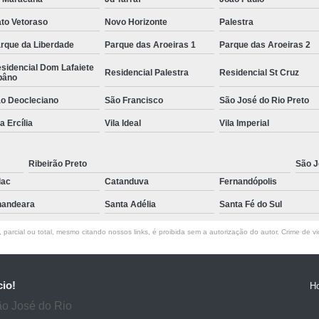
to Vetoraso
Novo Horizonte
Palestra
rque da Liberdade
Parque das Aroeiras 1
Parque das Aroeiras 2
sidencial Dom Lafaiete
Residencial Palestra
Residencial St Cruz
bâno
o Deocleciano
São Francisco
São José do Rio Preto
la Ercília
Vila Ideal
Vila Imperial
Ribeirão Preto
São J
lac
Catanduva
Fernandópolis
andeara
Santa Adélia
Santa Fé do Sul
parcial ou total, mesmo citando nossos links, é proibida sem a autorização do autor. Crime de vi
cio!
H
ão José do Rio