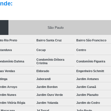
nde:
São Paulo
to Rio Preto
Bairro Santa Cruz
Bairro São Francisco
tanduva
Cecap
Centro
Condomínio Débora
ndomínio Dahma
Condomínio Figueira
Cristina
as Vendas
Eldorado
Engenheiro Schmitt
itiinga
Jaborandi
Jardim Antunes
rdim Arroyo
Jardim Bordon
Jardim Canaã
rdim Nunes
Jardim Ouro Verde
Jardim Planalto
rdim Vitória Régia
Jardim Yolanda
Jardim do Cedro
 Maracana
Jd Tarraf
João Paulo