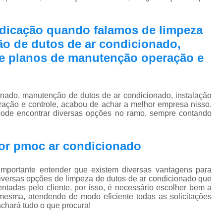
Pmoc Plano de Manutenção Opera
Retrofit de Sistema de Ar Condic
edicação quando falamos de limpeza
Sistema Ar Condicionado São José do Rio P
o de dutos de ar condicionado,
Sistema de Ar Condicionado
 e planos de manutenção operação e
Sistema de Ar Condicionado Retrof
Sistema de Dutos de Ar Condicionado
onado, manutenção de dutos de ar condicionado, instalação
ação e controle, acabou de achar a melhor empresa nisso.
Sistema Vrf Ar Condicionado
 encontrar diversas opções no ramo, sempre contando
Sistema Central de Climatiza
Sistema de Climatização Automatizad
or pmoc ar condicionado
Sistema de Climatização de Laboratór
mportante entender que existem diversas vantagens para
Sistema de Climatização Hospitalar
diversas opções de limpeza de dutos de ar condicionado que
adas pelo cliente, por isso, é necessário escolher bem a
Sistema de Climatização São José do Rio P
esma, atendendo de modo eficiente todas as solicitações
 achará tudo o que procura!
Sistema de Climatização Vrf