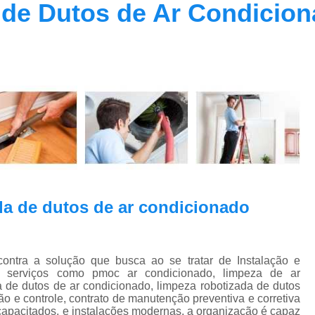
de Dutos de Ar Condicion
Contrato Prestação de Serviços Manute
Limpeza de Dutos Ar Condicionado C
Limpeza de Dutos
Limpeza de Dutos de Ar Cond
Limpeza de Dutos de Ar Condicionado Vi
Limpeza de Dutos e Coifas
Limpeza de Dut
Limpeza Dutos Ar Condicionado
Limpe
Plano de Manutenção de Ar Condicionado
Plano de Manutenção Operação
a de dutos de ar condicionado
Plano Manutenção Ar Condic
Pmoc Ar Condicionado Central
Pmoc
ra a solução que busca ao se tratar de Instalação e
Pmoc Ar Condicionado Vila Ma
 serviços como pmoc ar condicionado, limpeza de ar
 de dutos de ar condicionado, limpeza robotizada de dutos
Pmoc para Ar Condicionado
Pmoc P
 e controle, contrato de manutenção preventiva e corretiva
capacitados, e instalações modernas, a organização é capaz