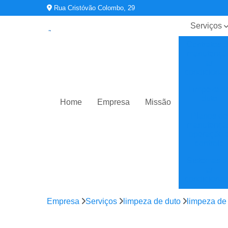
Rua Cristóvão Colombo, 29
Serviços
Contratos 
manutençã
ar
condiciona
Limpeza d
duto
Home
Empresa
Missão
Planos de
manutençã
operação 
controle
Sistemas d
ar
condiciona
Sistemas d
Empresa
Serviços
limpeza de duto
limpeza de 
climatizaç