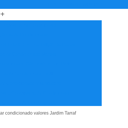
(17) 3223-4204
(17) 99634-6312
orretiva de Ar Condicionado
ção de Ar Condicionado
ondicionado com Reposição de Peças
 de Ar Condicionado Mensal
ondicionado São José do Rio Preto
 de Ar Condicionado Split
 Ar Condicionado Vila Maceno
iva e Corretiva de Ar Condicionado
utenção de Ar Condicionado
reventiva Ar Condicionado
ar condicionado valores Jardim Tarraf
nção de Ar Condicionado