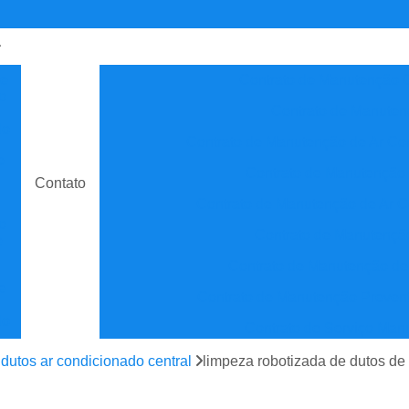
de
Contrato de Manutenção C
o
Contrato de Manuten
do
Contrato de Manutenção de Ar C
e
Contrato de Manutenção
Contato
Contrato de Manutenção de Ar C
o
Contrato de Manutenção
e
Contrato de Manutenção de
e
Contrato de Manutenção Prevent
do
Contrato de Serviço Man
e
Contrato Manutenção P
dutos ar condicionado central
limpeza robotizada de dutos de 
ão
Contrato para Manute