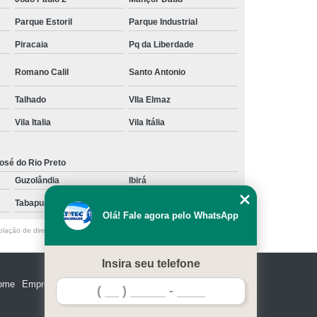
Parque Estoril
Parque Industrial
Piracaia
Pq da Liberdade
Romano Calil
Santo Antonio
Talhado
VIla Elmaz
Vila Italia
Vila Itália
osé do Rio Preto
Guzolândia
Ibirá
Tabapuã
Votuporanga
Olá! Fale agora pelo WhatsApp
olação de direito autoral – artigo 184 do Código Penal –
Lei 9610/98 - Lei
Insira seu telefone
ome
Empresa
Missão
Serviços
Contato
Mapa do site