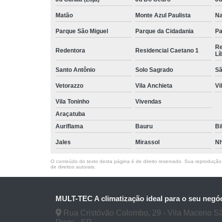
Matão
Monte Azul Paulista
Na
Parque São Miguel
Parque da Cidadania
Pa
Re
Redentora
Residencial Caetano 1
Lí
Santo Antônio
Solo Sagrado
Sã
Vetorazzo
Vila Anchieta
Vi
Vila Toninho
Vivendas
Araçatuba
Auriflama
Bauru
Bi
Jales
Mirassol
Nh
O conteúdo do texto desta página é de direito reservado. Sua reprodução, 
de direitos autorais
.
MULT-TEC A climatização ideal para o seu negó
Rua Cristóvão Colombo, 29 - Vila Maceno S