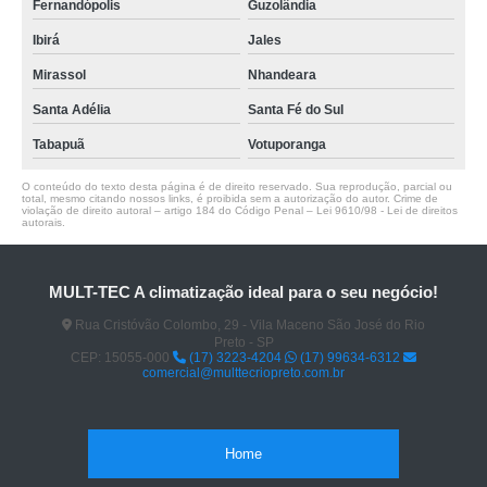
Fernandópolis
Guzolândia
Ibirá
Jales
Mirassol
Nhandeara
Santa Adélia
Santa Fé do Sul
Tabapuã
Votuporanga
O conteúdo do texto desta página é de direito reservado. Sua reprodução, parcial ou
total, mesmo citando nossos links, é proibida sem a autorização do autor. Crime de
violação de direito autoral – artigo 184 do Código Penal –
Lei 9610/98 - Lei de direitos
autorais
.
MULT-TEC A climatização ideal para o seu negócio!
Rua Cristóvão Colombo, 29 - Vila Maceno São José do Rio
Preto - SP
CEP: 15055-000
(17) 3223-4204
(17) 99634-6312
comercial@multtecriopreto.com.br
Home