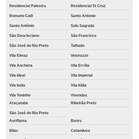
Residencial Palestra
Residencial St Cruz
Romano Calil
Santo Antonio
Santo Antônio
Solo Sagrado
São Deocleciano
São Francisco
São José do Rio Preto
Talhado
VIla Elmaz
Vetorazzo
Vila Anchieta
Vila Ercília
Vila Ideal
Vila Imperial
Vila Italia
Vila Itália
Vila Toninho
Vivendas
Araçatuba
Ribeirão Preto
São José do Rio Preto
Auriflama
Bauru
Bilac
Catanduva