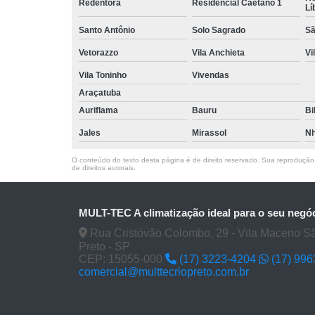
Redentora
Residencial Caetano 1
Lí
Santo Antônio
Solo Sagrado
Sã
Vetorazzo
Vila Anchieta
Vi
Vila Toninho
Vivendas
Araçatuba
Auriflama
Bauru
Bi
Jales
Mirassol
Nh
O conteúdo do texto desta página é de direito reservado. Sua reprodução, 
de direitos autorais
.
MULT-TEC A climatização ideal para o seu negó
Rua Cristóvão Colombo, 29 - Vila Maceno S
Preto - SP
CEP: 15055-000
(17) 3223-4204
(17) 99
comercial@multtecriopreto.com.br