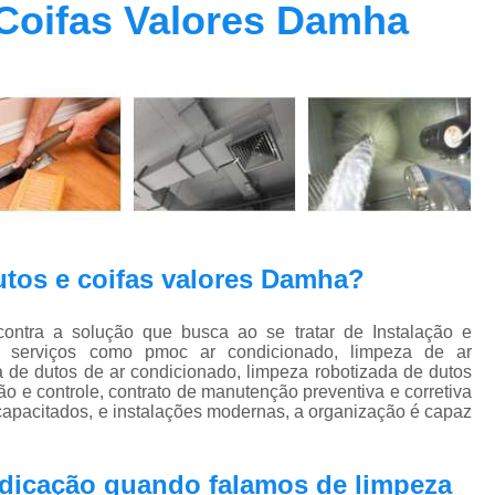
Coifas Valores Damha
Contrato Prestação de Serviços Manute
Limpeza de Dutos Ar Condicionado C
Limpeza de Dutos
Limpeza de Dutos de Ar Cond
Limpeza de Dutos de Ar Condicionado Vi
Limpeza de Dutos e Coifas
Limpeza de Dut
Limpeza Dutos Ar Condicionado
Limpe
tos e coifas valores Damha?
Plano de Manutenção de Ar Condicionado
Plano de Manutenção Operação
ra a solução que busca ao se tratar de Instalação e
 serviços como pmoc ar condicionado, limpeza de ar
Plano Manutenção Ar Condic
 de dutos de ar condicionado, limpeza robotizada de dutos
Pmoc Ar Condicionado Central
Pmoc
 e controle, contrato de manutenção preventiva e corretiva
capacitados, e instalações modernas, a organização é capaz
Pmoc Ar Condicionado Vila Ma
Pmoc para Ar Condicionado
Pmoc P
edicação quando falamos de limpeza