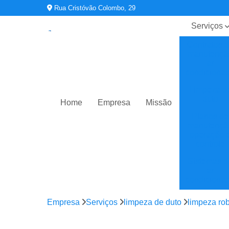
Rua Cristóvão Colombo, 29
Serviços
Contratos 
manutençã
ar
condiciona
Limpeza d
duto
Home
Empresa
Missão
Planos de
manutençã
operação 
controle
Sistemas d
ar
condiciona
Sistemas d
Empresa
Serviços
limpeza de duto
limpeza ro
climatizaç