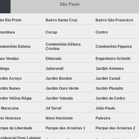
São Paulo
to Rio Preto
Bairro Santa Cruz
Bairro São Francisco
tanduva
Cecap
Centro
Condomínio Débora
ndomínio Dahma
Condomínio Figueira
Cristina
as Vendas
Eldorado
Engenheiro Schmitt
itiinga
Jaborandi
Jardim Antunes
rdim Arroyo
Jardim Bordon
Jardim Canaã
rdim Nunes
Jardim Ouro Verde
Jardim Planalto
rdim Vitória Régia
Jardim Yolanda
Jardim do Cedro
 Maracana
Jd Tarraf
João Paulo
to Vetoraso
Novo Horizonte
Palestra
rque da Liberdade
Parque das Aroeiras 1
Parque das Aroeiras 2
sidencial Dom Lafaiete