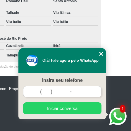
Romano Calil
Santo Antonio
Talhado
VIla Elmaz
Vila Italia
Vila Itália
osé do Rio Preto
Guzolândia
Ibirá
Tabapuã
Votuporanga
Olá! Fale agora pelo WhatsApp
olação de direito autoral – artigo 184 do Código Penal –
Lei 9610/98 - Lei
Insira seu telefone
ome
Empresa
Missão
Serviços
Contato
Mapa do site
Iniciar conversa
1