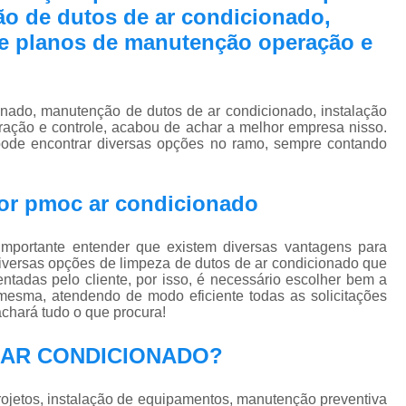
Pmoc Plano de Manutenção Opera
o de dutos de ar condicionado,
 e planos de manutenção operação e
Retrofit de Sistema de Ar Condic
Sistema Ar Condicionado São José do Rio P
Sistema de Ar Condicionado
onado, manutenção de dutos de ar condicionado, instalação
ação e controle, acabou de achar a melhor empresa nisso.
Sistema de Ar Condicionado Retrof
 encontrar diversas opções no ramo, sempre contando
Sistema de Dutos de Ar Condicionado
Sistema Vrf Ar Condicionado
or pmoc ar condicionado
Sistema Central de Climatiza
mportante entender que existem diversas vantagens para
Sistema de Climatização Automatizad
diversas opções de limpeza de dutos de ar condicionado que
adas pelo cliente, por isso, é necessário escolher bem a
Sistema de Climatização de Laboratór
esma, atendendo de modo eficiente todas as solicitações
 achará tudo o que procura!
Sistema de Climatização Hospitalar
Sistema de Climatização São José do Rio P
EC AR CONDICIONADO?
Sistema de Climatização Vrf
jetos, instalação de equipamentos, manutenção preventiva