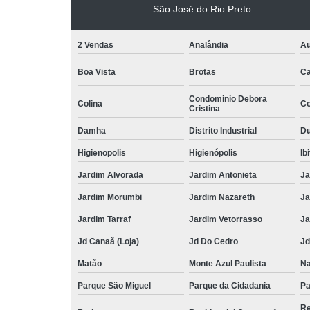
São José do Rio Preto
2 Vendas
Analândia
Au
Boa Vista
Brotas
Ca
Condominio Debora
Colina
Co
Cristina
Damha
Distrito Industrial
Du
Higienopolis
Higienópolis
Ib
Jardim Alvorada
Jardim Antonieta
Ja
Jardim Morumbi
Jardim Nazareth
Ja
Jardim Tarraf
Jardim Vetorrasso
Ja
Jd Canaã (Loja)
Jd Do Cedro
Jd
Matão
Monte Azul Paulista
Na
Parque São Miguel
Parque da Cidadania
Pa
Re