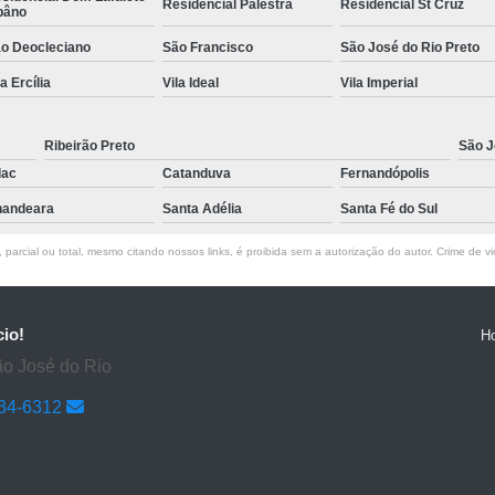
Residencial Palestra
Residencial St Cruz
bâno
o Deocleciano
São Francisco
São José do Rio Preto
la Ercília
Vila Ideal
Vila Imperial
Ribeirão Preto
São J
lac
Catanduva
Fernandópolis
andeara
Santa Adélia
Santa Fé do Sul
parcial ou total, mesmo citando nossos links, é proibida sem a autorização do autor. Crime de vi
cio!
H
ão José do Rio
634-6312