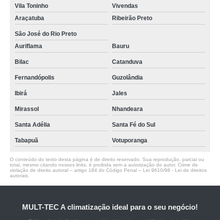
Vila Toninho
Vivendas
Araçatuba
Ribeirão Preto
São José do Rio Preto
Auriflama
Bauru
Bilac
Catanduva
Fernandópolis
Guzolândia
Ibirá
Jales
Mirassol
Nhandeara
Santa Adélia
Santa Fé do Sul
Tabapuã
Votuporanga
O conteúdo do texto desta página é de direito reservado. Sua reprodução, parcial ou
total, mesmo citando nossos links, é proibida sem a autorização do autor. Crime de
violação de direito autoral – artigo 184 do Código Penal –
Lei 9610/98 - Lei de direitos
autorais
.
MULT-TEC A climatização ideal para o seu negócio!