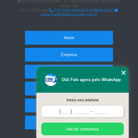
Rua Cristóvão Colombo, 29 - Vila Maceno São José do Rio
Preto - SP
CEP: 15055-000
(17) 3223-4204
(17) 99634-6312
comercial@multtecriopreto.com.br
Home
Empresa
Missão
Olá! Fale agora pelo WhatsApp
Serviços
Insira seu telefone
Contato
Mapa do site
Iniciar conversa