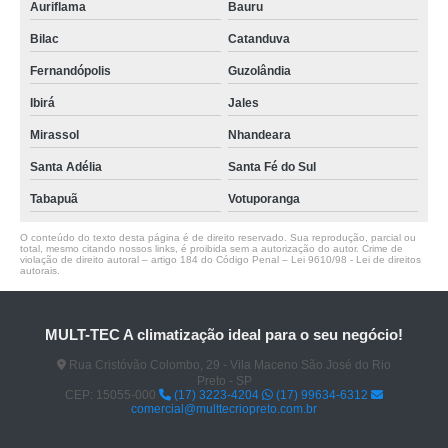
Auriflama
Bauru
Bilac
Catanduva
Fernandópolis
Guzolândia
Ibirá
Jales
Mirassol
Nhandeara
Santa Adélia
Santa Fé do Sul
Tabapuã
Votuporanga
O conteúdo do texto desta página é de direito reservado. Sua reprodução, parcial ou
total, mesmo citando nossos links, é proibida sem a autorização do autor. Crime de
violação de direito autoral – artigo 184 do Código Penal –
Lei 9610/98 - Lei de direitos
autorais
.
MULT-TEC A climatização ideal para o seu negócio!
Rua Cristóvão Colombo, 29 - Vila Maceno São José do Rio
Preto - SP
CEP: 15055-000
(17) 3223-4204
(17) 99634-6312
comercial@multtecriopreto.com.br