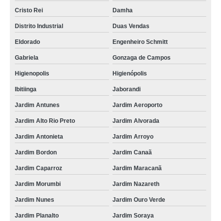
Cristo Rei
Damha
Distrito Industrial
Duas Vendas
Eldorado
Engenheiro Schmitt
Gabriela
Gonzaga de Campos
Higienopolis
Higienópolis
Ibitiinga
Jaborandi
Jardim Antunes
Jardim Aeroporto
Jardim Alto Rio Preto
Jardim Alvorada
Jardim Antonieta
Jardim Arroyo
Jardim Bordon
Jardim Canaã
Jardim Caparroz
Jardim Maracanã
Jardim Morumbi
Jardim Nazareth
Jardim Nunes
Jardim Ouro Verde
Jardim Planalto
Jardim Soraya