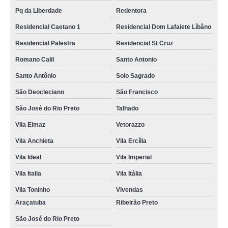
Pq da Liberdade
Redentora
Residencial Caetano 1
Residencial Dom Lafaiete Líbâno
Residencial Palestra
Residencial St Cruz
Romano Calil
Santo Antonio
Santo Antônio
Solo Sagrado
São Deocleciano
São Francisco
São José do Rio Preto
Talhado
VIla Elmaz
Vetorazzo
Vila Anchieta
Vila Ercília
Vila Ideal
Vila Imperial
Vila Italia
Vila Itália
Vila Toninho
Vivendas
Araçatuba
Ribeirão Preto
São José do Rio Preto