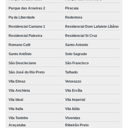
Parque das Aroeiras 2
Piracaia
Pq da Liberdade
Redentora
Residencial Caetano 1
Residencial Dom Lafaiete Líbâno
Residencial Palestra
Residencial St Cruz
Romano Calil
Santo Antonio
Santo Antônio
Solo Sagrado
São Deocleciano
São Francisco
São José do Rio Preto
Talhado
VIla Elmaz
Vetorazzo
Vila Anchieta
Vila Ercília
Vila Ideal
Vila Imperial
Vila Italia
Vila Itália
Vila Toninho
Vivendas
Araçatuba
Ribeirão Preto