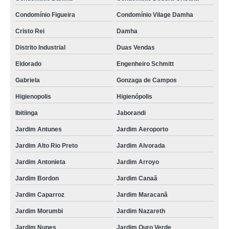
Condomínio Figueira
Condomínio Vilage Damha
Cristo Rei
Damha
Distrito Industrial
Duas Vendas
Eldorado
Engenheiro Schmitt
Gabriela
Gonzaga de Campos
Higienopolis
Higienópolis
Ibitiinga
Jaborandi
Jardim Antunes
Jardim Aeroporto
Jardim Alto Rio Preto
Jardim Alvorada
Jardim Antonieta
Jardim Arroyo
Jardim Bordon
Jardim Canaã
Jardim Caparroz
Jardim Maracanã
Jardim Morumbi
Jardim Nazareth
Jardim Nunes
Jardim Ouro Verde