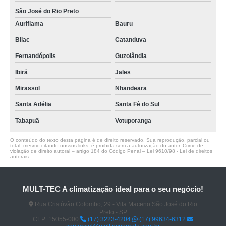
São José do Rio Preto
Auriflama
Bauru
Bilac
Catanduva
Fernandópolis
Guzolândia
Ibirá
Jales
Mirassol
Nhandeara
Santa Adélia
Santa Fé do Sul
Tabapuã
Votuporanga
O conteúdo do texto desta página é de direito reservado. Sua reprodução, parcial ou
total, mesmo citando nossos links, é proibida sem a autorização do autor. Crime de
violação de direito autoral – artigo 184 do Código Penal –
Lei 9610/98 - Lei de direitos
autorais
.
MULT-TEC A climatização ideal para o seu negócio!
Rua Cristóvão Colombo, 29 - Vila Maceno São José do Rio
Preto - SP
CEP: 15055-000
(17) 3223-4204
(17) 99634-6312