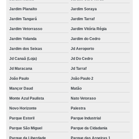
Jardim Planalto
Jardim Soraya
Jardim Tangará
Jardim Tarraf
Jardim Vetorrasso
Jardim Vitória Régia
Jardim Yolanda
Jardim do Cedro
Jardim dos Seixas
Jd Aeroporto
Jd Canaã (Loja)
Jd Do Cedro
Jd Maracana
Jd Tarraf
João Paulo
João Paulo 2
Mançor Daud
Matão
Monte Azul Paulista
Nato Vetoraso
Novo Horizonte
Palestra
Parque Estoril
Parque Industrial
Parque São Miguel
Parque da Cidadania
Parque da Liberdade
Parque das Aroeiras 1