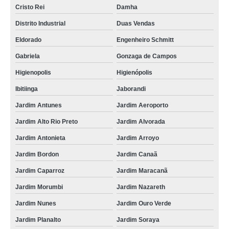
Cristo Rei
Damha
Distrito Industrial
Duas Vendas
Eldorado
Engenheiro Schmitt
Gabriela
Gonzaga de Campos
Higienopolis
Higienópolis
Ibitiinga
Jaborandi
Jardim Antunes
Jardim Aeroporto
Jardim Alto Rio Preto
Jardim Alvorada
Jardim Antonieta
Jardim Arroyo
Jardim Bordon
Jardim Canaã
Jardim Caparroz
Jardim Maracanã
Jardim Morumbi
Jardim Nazareth
Jardim Nunes
Jardim Ouro Verde
Jardim Planalto
Jardim Soraya