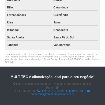
Auriflama
Bauru
Bilac
Catanduva
Fernandópolis
Guzolândia
Ibirá
Jales
Mirassol
Nhandeara
Santa Adélia
Santa Fé do Sul
Tabapuã
Votuporanga
O conteúdo do texto desta página é de direito reservado. Sua reprodução, parcial ou
total, mesmo citando nossos links, é proibida sem a autorização do autor. Crime de
violação de direito autoral – artigo 184 do Código Penal –
Lei 9610/98 - Lei de direitos
autorais
.
MULT-TEC A climatização ideal para o seu negócio!
Rua Cristóvão Colombo, 29 - Vila Maceno São José do Rio
Preto - SP
CEP: 15055-000
(17) 3223-4204
(17) 99634-6312
comercial@multtecriopreto.com.br