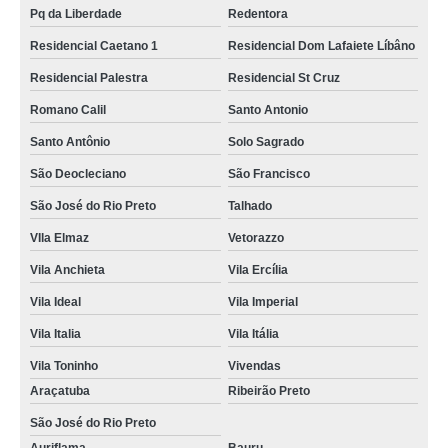
Pq da Liberdade
Redentora
Residencial Caetano 1
Residencial Dom Lafaiete Líbâno
Residencial Palestra
Residencial St Cruz
Romano Calil
Santo Antonio
Santo Antônio
Solo Sagrado
São Deocleciano
São Francisco
São José do Rio Preto
Talhado
VIla Elmaz
Vetorazzo
Vila Anchieta
Vila Ercília
Vila Ideal
Vila Imperial
Vila Italia
Vila Itália
Vila Toninho
Vivendas
Araçatuba
Ribeirão Preto
São José do Rio Preto