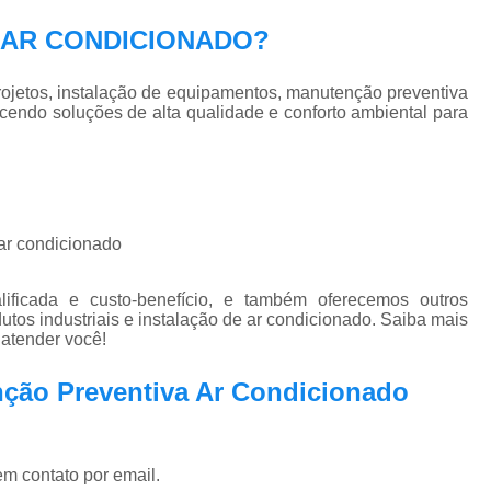
Pmoc Plano de Manutenção Opera
EC AR CONDICIONADO?
Retrofit de Sistema de Ar Condic
Sistema Ar Condicionado São José do Rio P
jetos, instalação de equipamentos, manutenção preventiva
ecendo soluções de alta qualidade e conforto ambiental para
Sistema de Ar Condicionado
Sistema de Ar Condicionado Retrof
Sistema de Dutos de Ar Condicionado
Sistema Vrf Ar Condicionado
 ar condicionado
Sistema Central de Climatiza
ficada e custo-benefício, e também oferecemos outros
Sistema de Climatização Automatizad
tos industriais e instalação de ar condicionado. Saiba mais
atender você!
Sistema de Climatização de Laboratór
Sistema de Climatização Hospitalar
nção Preventiva Ar Condicionado
Sistema de Climatização São José do Rio P
Sistema de Climatização Vrf
em contato por email.