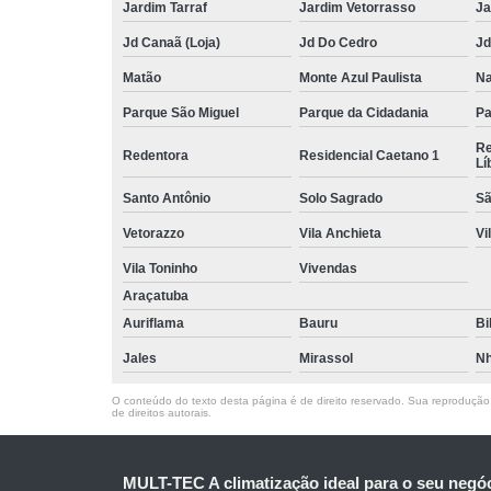
Jardim Tarraf
Jardim Vetorrasso
Ja
Jd Canaã (Loja)
Jd Do Cedro
Jd
Matão
Monte Azul Paulista
Na
Parque São Miguel
Parque da Cidadania
Pa
Re
Redentora
Residencial Caetano 1
Lí
Santo Antônio
Solo Sagrado
Sã
Vetorazzo
Vila Anchieta
Vi
Vila Toninho
Vivendas
Araçatuba
Auriflama
Bauru
Bi
Jales
Mirassol
Nh
O conteúdo do texto desta página é de direito reservado. Sua reprodução, 
de direitos autorais
.
MULT-TEC A climatização ideal para o seu negó