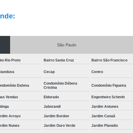
nde:
São Paulo
to Rio Preto
Bairro Santa Cruz
Bairro São Francisco
tanduva
Cecap
Centro
Condomínio Débora
ndomínio Dahma
Condomínio Figueira
Cristina
as Vendas
Eldorado
Engenheiro Schmitt
itiinga
Jaborandi
Jardim Antunes
rdim Arroyo
Jardim Bordon
Jardim Canaã
rdim Nunes
Jardim Ouro Verde
Jardim Planalto