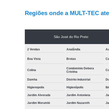
Regiões onde a MULT-TEC ate
São José do Rio Preto
2 Vendas
Analândia
Au
Boa Vista
Brotas
Ca
Condominio Debora
Colina
Co
Cristina
Damha
Distrito Industrial
Du
Higienopolis
Higienópolis
Ib
Jardim Alvorada
Jardim Antonieta
Ja
Jardim Morumbi
Jardim Nazareth
Ja