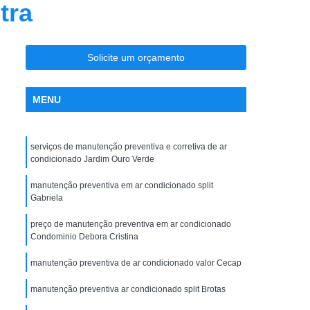
tra
nção Ar Condicionado
Limpeza de Dutos
entral
Limpeza de Dutos com Robô
 de Ar Condicionado
Solicite um orçamento
icionado São José do Rio Preto
MENU
la Maceno
Limpeza de Dutos de Exaustão
os Industriais
Limpeza de Dutos Robotizada
serviços de manutenção preventiva e corretiva de ar
za Robotizada de Dutos de Ar Condicionado
condicionado Jardim Ouro Verde
Plano de Manutenção Operação e Controle
manutenção preventiva em ar condicionado split
 e Controle para Ar Condicionado
Gabriela
ionado
Pmoc Ar Condicionado
preço de manutenção preventiva em ar condicionado
Condominio Debora Cristina
 Ar Condicionado São José do Rio Preto
manutenção preventiva de ar condicionado valor Cecap
ceno
Pmoc de Ar Condicionado
manutenção preventiva ar condicionado split Brotas
lano de Manutenção Operação e Controle