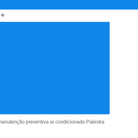
(17) 3223-4204
(17) 99634-6312
orretiva de Ar Condicionado
ção de Ar Condicionado
ondicionado com Reposição de Peças
 de Ar Condicionado Mensal
ondicionado São José do Rio Preto
 de Ar Condicionado Split
 Ar Condicionado Vila Maceno
iva e Corretiva de Ar Condicionado
utenção de Ar Condicionado
reventiva Ar Condicionado
anutenção preventiva ar condicionado Palestra
nção de Ar Condicionado