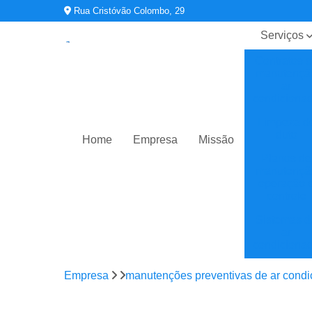
Rua Cristóvão Colombo, 29
Serviços
Contratos 
manutençã
ar
condiciona
Limpeza d
duto
Home
Empresa
Missão
Planos de
manutençã
operação 
controle
Sistemas d
ar
condiciona
Sistemas d
Empresa
manutenções preventivas de ar cond
climatizaç