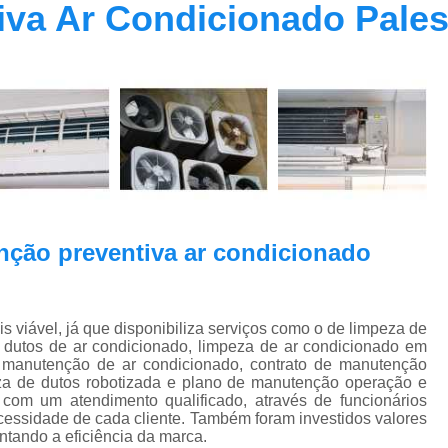
va Ar Condicionado Pales
Contrato Prestação de Serviços Manute
Limpeza de Dutos Ar Condicionado C
Limpeza de Dutos
Limpeza de Dutos de Ar Cond
Limpeza de Dutos de Ar Condicionado Vi
Limpeza de Dutos e Coifas
Limpeza de Dut
Limpeza Dutos Ar Condicionado
Limpe
nção preventiva ar condicionado
Plano de Manutenção de Ar Condicionado
Plano de Manutenção Operação
Plano Manutenção Ar Condic
ável, já que disponibiliza serviços como o de limpeza de
e dutos de ar condicionado, limpeza de ar condicionado em
Pmoc Ar Condicionado Central
Pmoc
 manutenção de ar condicionado, contrato de manutenção
peza de dutos robotizada e plano de manutenção operação e
Pmoc Ar Condicionado Vila Ma
com um atendimento qualificado, através de funcionários
essidade de cada cliente. Também foram investidos valores
Pmoc para Ar Condicionado
Pmoc P
tando a eficiência da marca.