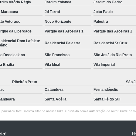
rdim Vitória Régia
Jardim Yolanda
Jardim do Cedro
 Maracana
Jd Tarraf
João Paulo
to Vetoraso
Novo Horizonte
Palestra
rque da Liberdade
Parque das Aroeiras 1
Parque das Aroeiras 2
sidencial Dom Lafaiete
Residencial Palestra
Residencial St Cruz
bâno
o Deocleciano
São Francisco
São José do Rio Preto
la Ercília
Vila Ideal
Vila Imperial
Ribeirão Preto
São J
lac
Catanduva
Fernandópolis
andeara
Santa Adélia
Santa Fé do Sul
parcial ou total, mesmo citando nossos links, é proibida sem a autorização do autor. Crime de vi
cio!
H