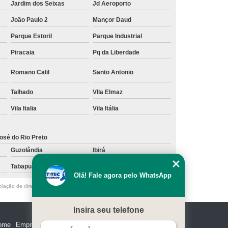
Jardim dos Seixas
Jd Aeroporto
João Paulo 2
Mançor Daud
Parque Estoril
Parque Industrial
Piracaia
Pq da Liberdade
Romano Calil
Santo Antonio
Talhado
VIla Elmaz
Vila Italia
Vila Itália
osé do Rio Preto
Guzolândia
Ibirá
Tabapuã
Votuporanga
Olá! Fale agora pelo WhatsApp
olação de direito autoral – artigo 184 do Código Penal –
Lei 9610/98 - Lei
Insira seu telefone
ome
Empresa
Missão
Serviços
Contato
Mapa do site