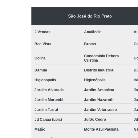
São José do Rio Preto
2 Vendas
Analândia
Au
Boa Vista
Brotas
Ca
Condominio Debora
Colina
Co
Cristina
Damha
Distrito Industrial
Du
Higienopolis
Higienópolis
Ib
Jardim Alvorada
Jardim Antonieta
Ja
Jardim Morumbi
Jardim Nazareth
Ja
Jardim Tarraf
Jardim Vetorrasso
Ja
Jd Canaã (Loja)
Jd Do Cedro
Jd
Matão
Monte Azul Paulista
Na