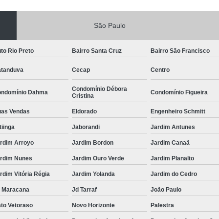
São Paulo
to Rio Preto
Bairro Santa Cruz
Bairro São Francisco
tanduva
Cecap
Centro
Condomínio Débora
ndomínio Dahma
Condomínio Figueira
Cristina
as Vendas
Eldorado
Engenheiro Schmitt
itiinga
Jaborandi
Jardim Antunes
rdim Arroyo
Jardim Bordon
Jardim Canaã
rdim Nunes
Jardim Ouro Verde
Jardim Planalto
rdim Vitória Régia
Jardim Yolanda
Jardim do Cedro
 Maracana
Jd Tarraf
João Paulo
to Vetoraso
Novo Horizonte
Palestra