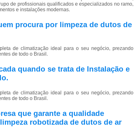
Pmoc Plano de Manutenção Opera
rupo de profissionais qualificados e especializados no ramo,
mentos e instalações modernas.
Retrofit de Sistema de Ar Condic
 quem procura por
limpeza de dutos de
Sistema Ar Condicionado São José do Rio P
Sistema de Ar Condicionado
Sistema de Ar Condicionado Retrof
eta de climatização ideal para o seu negócio, prezando
ntes de todo o Brasil.
Sistema de Dutos de Ar Condicionado
Sistema Vrf Ar Condicionado
ada quando se trata de Instalação e
do.
Sistema Central de Climatiza
Sistema de Climatização Automatizad
eta de climatização ideal para o seu negócio, prezando
Sistema de Climatização de Laboratór
ntes de todo o Brasil.
Sistema de Climatização Hospitalar
resa que garante a qualidade
Sistema de Climatização São José do Rio P
limpeza robotizada de dutos de ar
Sistema de Climatização Vrf