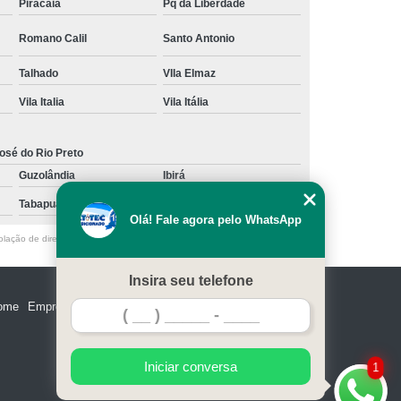
Piracaia
Pq da Liberdade
Romano Calil
Santo Antonio
Talhado
VIla Elmaz
Vila Italia
Vila Itália
osé do Rio Preto
Guzolândia
Ibirá
Tabapuã
Votuporanga
Olá! Fale agora pelo WhatsApp
olação de direito autoral – artigo 184 do Código Penal –
Lei 9610/98 - Lei
Insira seu telefone
ome
Empresa
Missão
Serviços
Contato
Mapa do site
Iniciar conversa
1