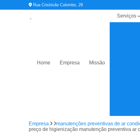
Rua Cristóvão Colombo, 29
Serviços
Contratos 
manutençã
ar
condiciona
Limpeza d
duto
Home
Empresa
Missão
Planos de
manutençã
operação 
controle
Sistemas d
ar
condiciona
Sistemas d
Empresa
manutenções preventivas de ar cond
climatizaç
preço de higienização manutenção preventiva ar 