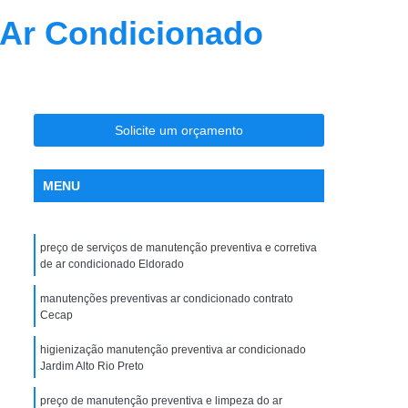
nção Ar Condicionado
Limpeza de Dutos
 Ar Condicionado
entral
Limpeza de Dutos com Robô
 de Ar Condicionado
icionado São José do Rio Preto
Solicite um orçamento
la Maceno
Limpeza de Dutos de Exaustão
os Industriais
Limpeza de Dutos Robotizada
MENU
za Robotizada de Dutos de Ar Condicionado
Plano de Manutenção Operação e Controle
preço de serviços de manutenção preventiva e corretiva
 e Controle para Ar Condicionado
de ar condicionado Eldorado
ionado
Pmoc Ar Condicionado
manutenções preventivas ar condicionado contrato
Cecap
 Ar Condicionado São José do Rio Preto
higienização manutenção preventiva ar condicionado
ceno
Pmoc de Ar Condicionado
Jardim Alto Rio Preto
lano de Manutenção Operação e Controle
preço de manutenção preventiva e limpeza do ar