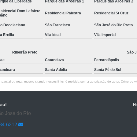
rque da Liberdade
Parque das Aroeiras 1
Parque das Aroeiras 2
sidencial Dom Lafaiete
Residencial Palestra
Residencial St Cruz
bâno
o Deocleciano
São Francisco
São José do Rio Preto
la Ercília
Vila Ideal
Vila Imperial
Ribeirão Preto
São J
lac
Catanduva
Fernandópolis
andeara
Santa Adélia
Santa Fé do Sul
parcial ou total, mesmo citando nossos links, é proibida sem a autorização do autor. Crime de vi
cio!
H
ão José do Rio
634-6312