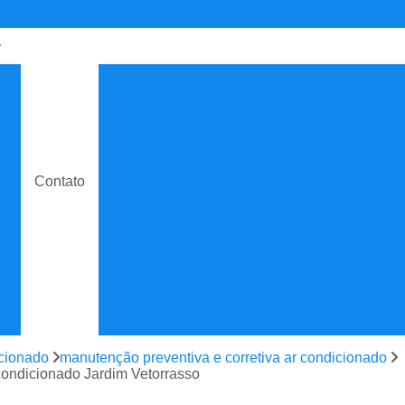
de
Contrato de Manutenção C
o
Contrato de Manuten
do
Contrato de Manutenção de Ar C
e
Contrato de Manutenção
Contato
Contrato de Manutenção de Ar C
o
Contrato de Manutenção
e
Contrato de Manutenção de
e
Contrato de Manutenção Prevent
do
Contrato de Serviço Man
e
Contrato Manutenção P
icionado
manutenção preventiva e corretiva ar condicionado
ão
condicionado Jardim Vetorrasso
Contrato para Manute