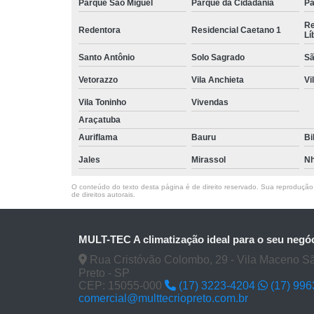
Parque São Miguel
Parque da Cidadania
Pa
Re
Redentora
Residencial Caetano 1
Lí
Santo Antônio
Solo Sagrado
Sã
Vetorazzo
Vila Anchieta
Vi
Vila Toninho
Vivendas
Araçatuba
Auriflama
Bauru
Bi
Jales
Mirassol
Nh
O conteúdo do texto desta página é de direito reservado. Sua reprodução, 
de direitos autorais
.
MULT-TEC A climatização ideal para o seu negó
Rua Cristóvão Colombo, 29 - Vila Maceno S
Preto - SP
CEP: 15055-000
(17) 3223-4204
(17) 99
comercial@multtecriopreto.com.br