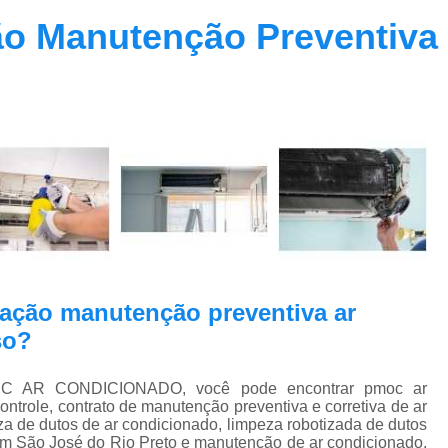
Contrato Prestação de Serviços Manute
ão Manutenção Preventiva
Limpeza de Dutos Ar Condicionado C
Limpeza de Dutos
Limpeza de Dutos de Ar Cond
Limpeza de Dutos de Ar Condicionado Vi
Limpeza de Dutos e Coifas
Limpeza de Dut
Limpeza Dutos Ar Condicionado
Limpe
Plano de Manutenção de Ar Condicionado
Plano de Manutenção Operação
ação manutenção preventiva ar
Plano Manutenção Ar Condic
so?
Pmoc Ar Condicionado Central
Pmoc
Pmoc Ar Condicionado Vila Ma
I-TEC AR CONDICIONADO, você pode encontrar pmoc ar
trole, contrato de manutenção preventiva e corretiva de ar
Pmoc para Ar Condicionado
Pmoc P
za de dutos de ar condicionado, limpeza robotizada de dutos
em São José do Rio Preto e manutenção de ar condicionado,