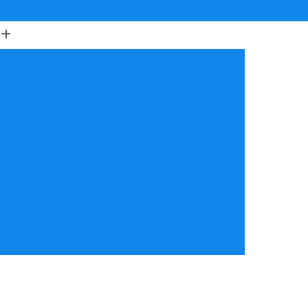
(17) 3223-4204
(17) 99634-6312
orretiva de Ar Condicionado
ção de Ar Condicionado
ondicionado com Reposição de Peças
 de Ar Condicionado Mensal
ondicionado São José do Rio Preto
 de Ar Condicionado Split
 Ar Condicionado Vila Maceno
iva e Corretiva de Ar Condicionado
utenção de Ar Condicionado
reventiva Ar Condicionado
nção de Ar Condicionado