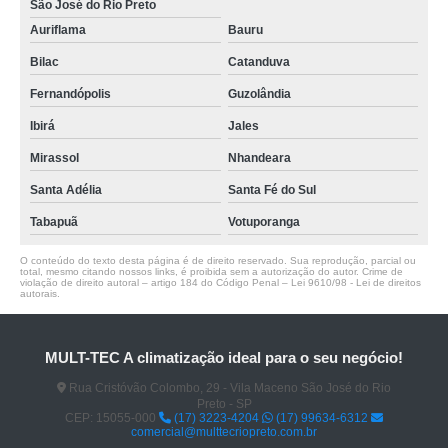
São José do Rio Preto
Auriflama
Bauru
Bilac
Catanduva
Fernandópolis
Guzolândia
Ibirá
Jales
Mirassol
Nhandeara
Santa Adélia
Santa Fé do Sul
Tabapuã
Votuporanga
O conteúdo do texto desta página é de direito reservado. Sua reprodução, parcial ou
total, mesmo citando nossos links, é proibida sem a autorização do autor. Crime de
violação de direito autoral – artigo 184 do Código Penal –
Lei 9610/98 - Lei de direitos
autorais
.
MULT-TEC A climatização ideal para o seu negócio!
Rua Cristóvão Colombo, 29 - Vila Maceno São José do Rio
Preto - SP
CEP: 15055-000
(17) 3223-4204
(17) 99634-6312
comercial@multtecriopreto.com.br