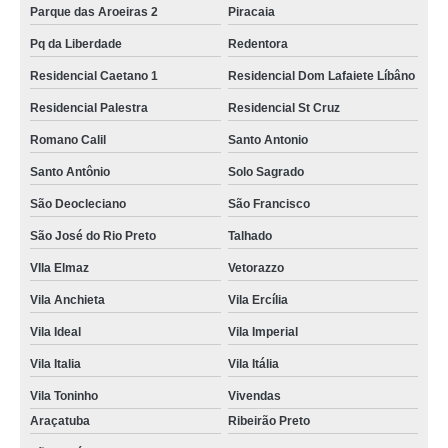
Parque das Aroeiras 2
Piracaia
Pq da Liberdade
Redentora
Residencial Caetano 1
Residencial Dom Lafaiete Líbâno
Residencial Palestra
Residencial St Cruz
Romano Calil
Santo Antonio
Santo Antônio
Solo Sagrado
São Deocleciano
São Francisco
São José do Rio Preto
Talhado
VIla Elmaz
Vetorazzo
Vila Anchieta
Vila Ercília
Vila Ideal
Vila Imperial
Vila Italia
Vila Itália
Vila Toninho
Vivendas
Araçatuba
Ribeirão Preto