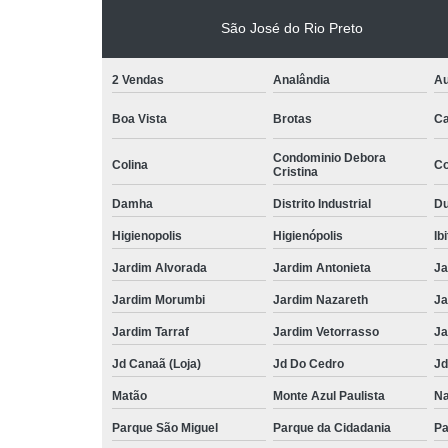
São José do Rio Preto
2 Vendas
Analândia
Au
Boa Vista
Brotas
Ca
Condominio Debora
Colina
Co
Cristina
Damha
Distrito Industrial
Du
Higienopolis
Higienópolis
Ib
Jardim Alvorada
Jardim Antonieta
Ja
Jardim Morumbi
Jardim Nazareth
Ja
Jardim Tarraf
Jardim Vetorrasso
Ja
Jd Canaã (Loja)
Jd Do Cedro
Jd
Matão
Monte Azul Paulista
Na
Parque São Miguel
Parque da Cidadania
Pa