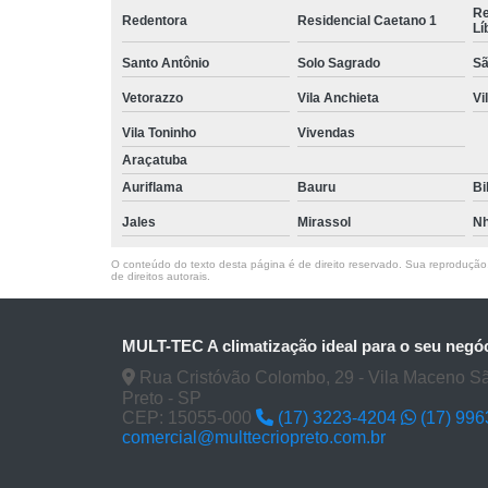
Re
Redentora
Residencial Caetano 1
Lí
Santo Antônio
Solo Sagrado
Sã
Vetorazzo
Vila Anchieta
Vi
Vila Toninho
Vivendas
Araçatuba
Auriflama
Bauru
Bi
Jales
Mirassol
Nh
O conteúdo do texto desta página é de direito reservado. Sua reprodução, 
de direitos autorais
.
MULT-TEC A climatização ideal para o seu negó
Rua Cristóvão Colombo, 29 - Vila Maceno S
Preto - SP
CEP: 15055-000
(17) 3223-4204
(17) 99
comercial@multtecriopreto.com.br