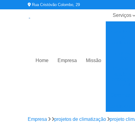
Rua Cristóvão Colombo, 29
Serviços
Contratos 
manutençã
ar
condiciona
Limpeza d
duto
Home
Empresa
Missão
Planos de
manutençã
operação 
controle
Sistemas d
ar
condiciona
Sistemas d
Empresa
projetos de climatização
projeto clim
climatizaç