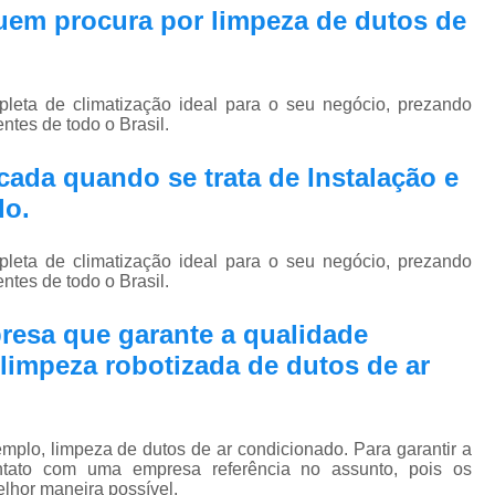
Pmoc Plano de Manutenção Opera
 quem procura por
limpeza de dutos de
Retrofit de Sistema de Ar Condic
Sistema Ar Condicionado São José do Rio P
eta de climatização ideal para o seu negócio, prezando
Sistema de Ar Condicionado
ntes de todo o Brasil.
Sistema de Ar Condicionado Retrof
ada quando se trata de Instalação e
Sistema de Dutos de Ar Condicionado
do.
Sistema Vrf Ar Condicionado
eta de climatização ideal para o seu negócio, prezando
Sistema Central de Climatiza
ntes de todo o Brasil.
Sistema de Climatização Automatizad
resa que garante a qualidade
Sistema de Climatização de Laboratór
limpeza robotizada de dutos de ar
Sistema de Climatização Hospitalar
Sistema de Climatização São José do Rio P
plo, limpeza de dutos de ar condicionado. Para garantir a
Sistema de Climatização Vrf
ntato com uma empresa referência no assunto, pois os
elhor maneira possível.