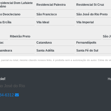
sidencial Dom Lafaiete
Residencial Palestra
Residencial St Cruz
bâno
o Deocleciano
São Francisco
São José do Rio Preto
la Ercília
Vila Ideal
Vila Imperial
Ribeirão Preto
São J
lac
Catanduva
Fernandópolis
andeara
Santa Adélia
Santa Fé do Sul
parcial ou total, mesmo citando nossos links, é proibida sem a autorização do autor. Crime de vi
cio!
H
ão José do Rio
634-6312