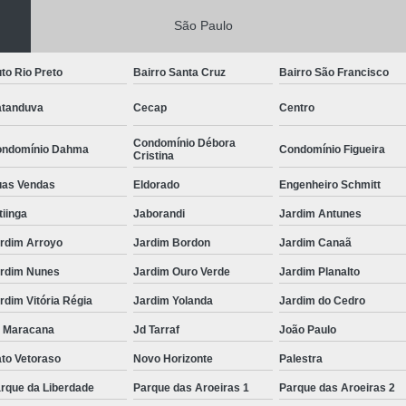
São Paulo
to Rio Preto
Bairro Santa Cruz
Bairro São Francisco
tanduva
Cecap
Centro
Condomínio Débora
ndomínio Dahma
Condomínio Figueira
Cristina
as Vendas
Eldorado
Engenheiro Schmitt
itiinga
Jaborandi
Jardim Antunes
rdim Arroyo
Jardim Bordon
Jardim Canaã
rdim Nunes
Jardim Ouro Verde
Jardim Planalto
rdim Vitória Régia
Jardim Yolanda
Jardim do Cedro
 Maracana
Jd Tarraf
João Paulo
to Vetoraso
Novo Horizonte
Palestra
rque da Liberdade
Parque das Aroeiras 1
Parque das Aroeiras 2