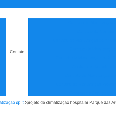
de
Contrato de Manutenção C
o
Contrato de Manuten
do
Contrato de Manutenção de Ar C
e
Contrato de Manutenção
Contato
Contrato de Manutenção de Ar C
o
Contrato de Manutenção
e
Contrato de Manutenção de
e
Contrato de Manutenção Prevent
do
Contrato de Serviço Man
e
Contrato Manutenção P
atização split
projeto de climatização hospitalar Parque das Ar
ão
Contrato para Manute