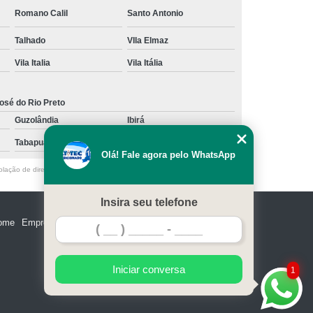
Romano Calil
Santo Antonio
Talhado
VIla Elmaz
Vila Italia
Vila Itália
osé do Rio Preto
Guzolândia
Ibirá
Tabapuã
Votuporanga
Olá! Fale agora pelo WhatsApp
olação de direito autoral – artigo 184 do Código Penal –
Lei 9610/98 - Lei
Insira seu telefone
ome
Empresa
Missão
Serviços
Contato
Mapa do site
Iniciar conversa
1