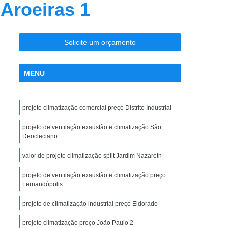
 Aroeiras 1
nção Ar Condicionado
Limpeza de Dutos
entral
Limpeza de Dutos com Robô
 de Ar Condicionado
Solicite um orçamento
icionado São José do Rio Preto
MENU
la Maceno
Limpeza de Dutos de Exaustão
os Industriais
Limpeza de Dutos Robotizada
projeto climatização comercial preço Distrito Industrial
za Robotizada de Dutos de Ar Condicionado
Plano de Manutenção Operação e Controle
projeto de ventilação exaustão e climatização São
Deocleciano
 e Controle para Ar Condicionado
valor de projeto climatização split Jardim Nazareth
ionado
Pmoc Ar Condicionado
projeto de ventilação exaustão e climatização preço
 Ar Condicionado São José do Rio Preto
Fernandópolis
ceno
Pmoc de Ar Condicionado
projeto de climatização industrial preço Eldorado
lano de Manutenção Operação e Controle
projeto climatização preço João Paulo 2