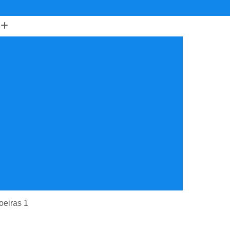
(17) 3223-4204
(17) 99634-6312
orretiva de Ar Condicionado
ção de Ar Condicionado
ondicionado com Reposição de Peças
 de Ar Condicionado Mensal
ondicionado São José do Rio Preto
 de Ar Condicionado Split
 Ar Condicionado Vila Maceno
iva e Corretiva de Ar Condicionado
utenção de Ar Condicionado
reventiva Ar Condicionado
oeiras 1
nção de Ar Condicionado