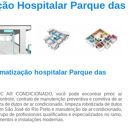
ção Hospitalar Parque das
Contrato Prestação de Serviços Manute
Limpeza de Dutos Ar Condicionado C
Limpeza de Dutos
Limpeza de Dutos de Ar Cond
Limpeza de Dutos de Ar Condicionado Vi
Limpeza de Dutos e Coifas
Limpeza de Dut
Limpeza Dutos Ar Condicionado
Limpe
imatização hospitalar Parque das
Plano de Manutenção de Ar Condicionado
Plano de Manutenção Operação
Plano Manutenção Ar Condic
I-TEC AR CONDICIONADO, você pode encontrar pmoc ar
trole, contrato de manutenção preventiva e corretiva de ar
Pmoc Ar Condicionado Central
Pmoc
za de dutos de ar condicionado, limpeza robotizada de dutos
em São José do Rio Preto e manutenção de ar condicionado,
Pmoc Ar Condicionado Vila Ma
rupo de profissionais qualificados e especializados no ramo,
mentos e instalações modernas.
Pmoc para Ar Condicionado
Pmoc P