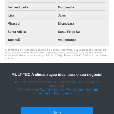
Fernandópolis
Guzolândia
Ibirá
Jales
Mirassol
Nhandeara
Santa Adélia
Santa Fé do Sul
Tabapuã
Votuporanga
O conteúdo do texto desta página é de direito reservado. Sua reprodução, parcial ou
total, mesmo citando nossos links, é proibida sem a autorização do autor. Crime de
violação de direito autoral – artigo 184 do Código Penal –
Lei 9610/98 - Lei de direitos
autorais
.
MULT-TEC A climatização ideal para o seu negócio!
Rua Cristóvão Colombo, 29 - Vila Maceno São José do Rio
Preto - SP
CEP: 15055-000
(17) 3223-4204
(17) 99634-6312
comercial@multtecriopreto.com.br
Home