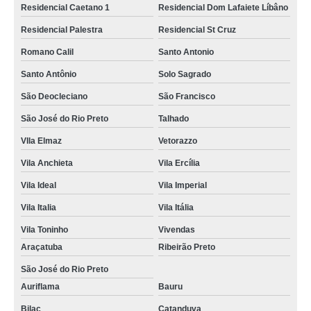
Residencial Caetano 1
Residencial Dom Lafaiete Líbâno
Residencial Palestra
Residencial St Cruz
Romano Calil
Santo Antonio
Santo Antônio
Solo Sagrado
São Deocleciano
São Francisco
São José do Rio Preto
Talhado
VIla Elmaz
Vetorazzo
Vila Anchieta
Vila Ercília
Vila Ideal
Vila Imperial
Vila Italia
Vila Itália
Vila Toninho
Vivendas
Araçatuba
Ribeirão Preto
São José do Rio Preto
Auriflama
Bauru
Bilac
Catanduva