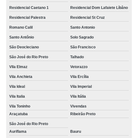
Residencial Caetano 1
Residencial Dom Lafaiete Líbâno
Residencial Palestra
Residencial St Cruz
Romano Calil
Santo Antonio
Santo Antônio
Solo Sagrado
São Deocleciano
São Francisco
São José do Rio Preto
Talhado
VIla Elmaz
Vetorazzo
Vila Anchieta
Vila Ercília
Vila Ideal
Vila Imperial
Vila Italia
Vila Itália
Vila Toninho
Vivendas
Araçatuba
Ribeirão Preto
São José do Rio Preto
Auriflama
Bauru