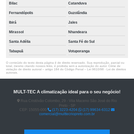
Bilac
Catanduva
Fernandópolis
Guzolândia
Ibirá
Jales
Mirassol
Nhandeara
Santa Adélia
Santa Fé do Sul
Tabapuã
Votuporanga
O conteúdo do texto desta página é de direito reservado. Sua reprodução, parcial ou
total, mesmo citando nossos links, é proibida sem a autorização do autor. Crime de
violação de direito autoral – artigo 184 do Código Penal –
Lei 9610/98 - Lei de direitos
autorais
.
MULT-TEC A climatização ideal para o seu negócio!
Rua Cristóvão Colombo, 29 - Vila Maceno São José do Rio
Preto - SP
CEP: 15055-000
(17) 3223-4204
(17) 99634-6312
comercial@multtecriopreto.com.br